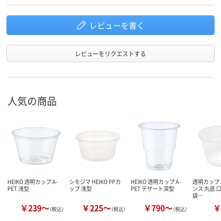
レビューを書く
レビューをリクエストする
人気の商品
HEIKO 透明カップ A-
シモジマ HEIKO PPカ
HEIKO 透明カップ A-
透明カップ A
PET 浅型
ップ 浅型
PET デザート深型
ンス 丸底 口
袋…
￥239～
￥225～
￥790～
￥
（税込）
（税込）
（税込）