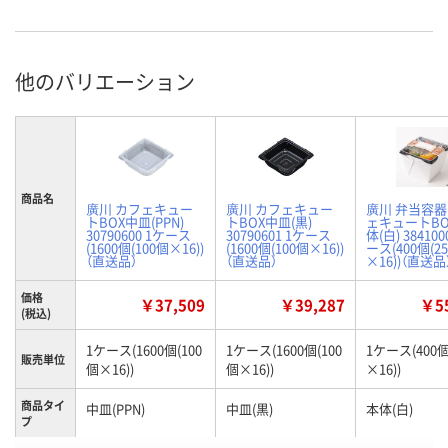
他のバリエーション
商品名
廣川 カフェキュー
廣川 カフェキュー
廣川 弁当容器
トBOX中皿(PPN)
トBOX中皿(黒)
ェキュートBO
30790600 1ケース
30790601 1ケース
体(白) 384100
(1600個(100個×16))
(1600個(100個×16))
ース(400個(2
（直送品）
（直送品）
×16))（直送品
価格
￥37,509
￥39,287
￥55
(税込)
1ケース(1600個(100
1ケース(1600個(100
1ケース(400個
販売単位
個×16))
個×16))
×16))
商品タイ
中皿(PPN)
中皿(黒)
本体(白)
プ