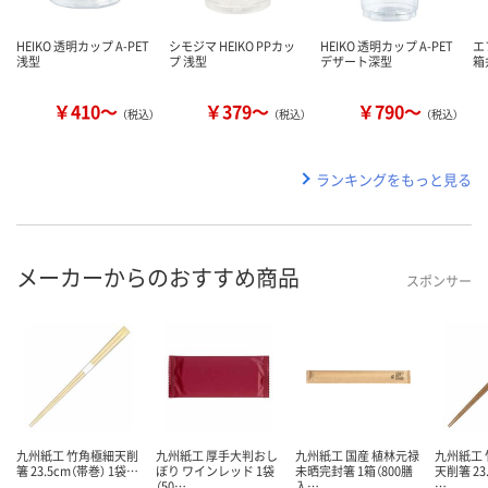
HEIKO 透明カップ A-PET
シモジマ HEIKO PPカッ
HEIKO 透明カップ A-PET
エ
浅型
プ 浅型
デザート深型
箱弁
￥410～
￥379～
￥790～
（税込）
（税込）
（税込）
ランキングをもっと見る
メーカーからのおすすめ商品
スポンサー
九州紙工 竹角極細天削
九州紙工 厚手大判おし
九州紙工 国産 植林元禄
九州紙工
箸 23.5cm（帯巻） 1袋…
ぼり ワインレッド 1袋
未晒完封箸 1箱（800膳
天削箸 23
（50…
入…
…