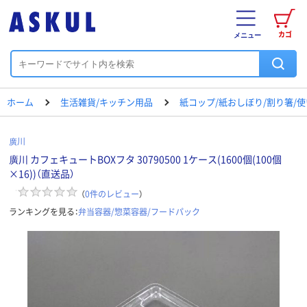
カゴ
メニュー
ホーム
生活雑貨/キッチン用品
紙コップ/紙おしぼり/割り箸/
廣川
廣川 カフェキュートBOXフタ 30790500 1ケース(1600個(100個
×16))（直送品）
（
0
件のレビュー
）
ランキングを見る：
弁当容器/惣菜容器/フードパック