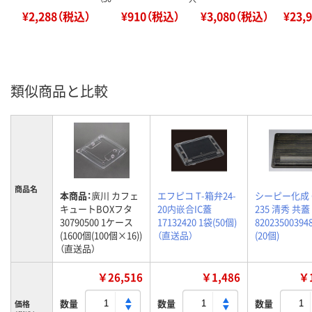
¥2,288（税込）
¥910（税込）
¥3,080（税込）
¥23,
類似商品と比較
商品名
本商品：
廣川 カフェ
エフピコ T-箱弁24-
シーピー化成 
キュートBOXフタ
20内嵌合IC蓋
235 清秀 共蓋
30790500 1ケース
17132420 1袋(50個)
82023500394
(1600個(100個×16))
（直送品）
(20個)
（直送品）
￥26,516
￥1,486
￥1
数量
数量
数量
価格