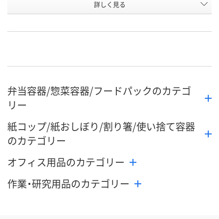
お申込番
詳しく見る
WNU0039
WNU0040
WNU0069
号
直送品
直送品
直送品
在庫
8月27日（木）まで
8月27日（木）まで
8月27日（木）
お届け日
数量
数量
数量
弁当容器/惣菜容器/フードパックのカテゴ
カゴへ
カゴへ
カ
リー
紙コップ/紙おしぼり/割り箸/使い捨て容器
のカテゴリー
オフィス用品のカテゴリー
作業・研究用品のカテゴリー