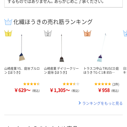
するものではありません。あらかじめご了承ください。
化繊ほうきの売れ筋ランキング
山崎産業 YS．庭箒ブルロ
山崎産業 デイリークリー
トラスコ中山 TRUSCO 庭
日
ン 【ほうき】
ン 庭箒 【ほうき】
ほうき TG-C 1本 855…
キ 
(
2件
)
￥629～
￥1,305～
￥958
（税込）
（税込）
（税込）
ランキングをもっと見る