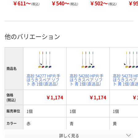
￥611～
￥540～
￥502～
￥9
（税込）
（税込）
（税込）
他のバリエーション
商品名
高砂 54277 HP片手
高砂 54280 HP片手
高砂 54278 
ほうきスペア ソフ
ほうきスペア ソフ
ほうきスペア
ト 赤 1個（直送品）
ト 青 1個（直送品）
ト 黄 1個（直
価格
￥1,174
￥1,174
￥1
(税込)
1個
1個
1個
販売単位
赤
青
黄
カラー
お申込番
詳しく見る
WNU1181
WNU1133
WNU1170