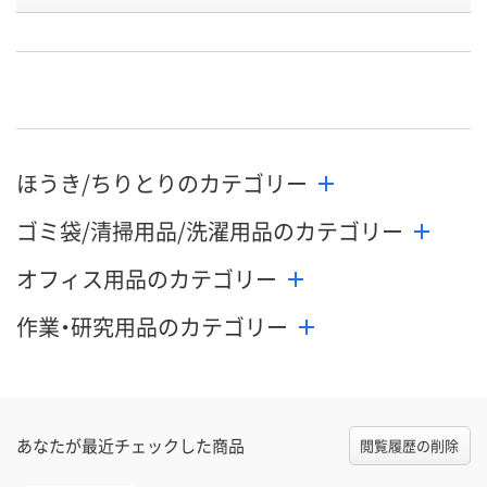
号
直送品
直送品
直送品
在庫
8月28日（金）まで
8月28日（金）まで
8月28日（金）
お届け日
数量
数量
数量
ほうき/ちりとりのカテゴリー
カゴへ
カゴへ
カ
ゴミ袋/清掃用品/洗濯用品のカテゴリー
オフィス用品のカテゴリー
作業・研究用品のカテゴリー
あなたが最近チェックした商品
閲覧履歴の削除