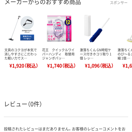
メーカーからのおすすめ商品
スポンサー
文具のコクヨが本気で
花王 クイックルワイ
激落ちくん GN時短ケ
激落ちくん
消しやすさにこだわっ
パーハンディ 取替用
ース付きホコリ取り 1
のび～る
た軽い力でス…
ジャンボパッ…
個 レッ…
縮 1個 …
¥1,920（税込）
¥1,740（税込）
¥1,096（税込）
¥1,
レビュー（0件）
投稿されたレビューはまだありません。お客様のレビューコメントをお