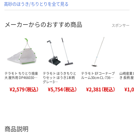
高砂のほうき/ちりとりを全て見る
メーカーからのおすすめ商品
スポンサー
テラモト ちりとり捨楽
テラモト ほうきちりと
テラモト EFコーナーブ
山崎産業 
大 屋外用 DP466030…
りセット ほうき1本柄
ルーム30cm CL-736…
き 長柄 
グレー3…
¥2,579（税込）
¥5,754（税込）
¥2,381（税込）
¥1,
商品説明