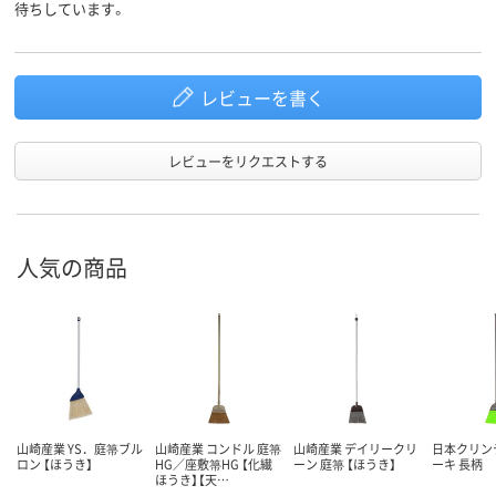
待ちしています。
レビューを書く
レビューをリクエストする
人気の商品
山崎産業 YS．庭箒ブル
山崎産業 コンドル 庭箒
山崎産業 デイリークリ
日本クリン
ロン 【ほうき】
HG／座敷箒HG 【化繊
ーン 庭箒 【ほうき】
ーキ 長柄
ほうき】【天…