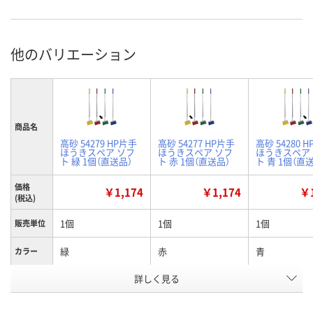
他のバリエーション
商品名
高砂 54279 HP片手
高砂 54277 HP片手
高砂 54280 
ほうきスペア ソフ
ほうきスペア ソフ
ほうきスペア
ト 緑 1個（直送品）
ト 赤 1個（直送品）
ト 青 1個（直
価格
￥1,174
￥1,174
￥1
(税込)
1個
1個
1個
販売単位
緑
赤
青
カラー
お申込番
詳しく見る
WNU1136
WNU1181
WNU1133
号
在庫