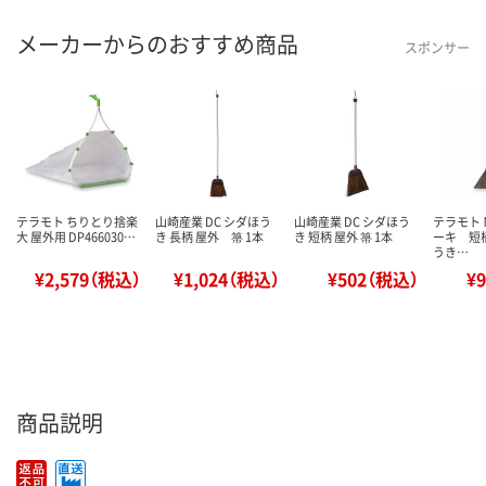
メーカーからのおすすめ商品
スポンサー
テラモト ちりとり捨楽
山崎産業 DC シダほう
山崎産業 DC シダほう
テラモト
大 屋外用 DP466030…
き 長柄 屋外 箒 1本
き 短柄 屋外 箒 1本
ーキ 短柄
うき…
¥2,579（税込）
¥1,024（税込）
¥502（税込）
¥
商品説明