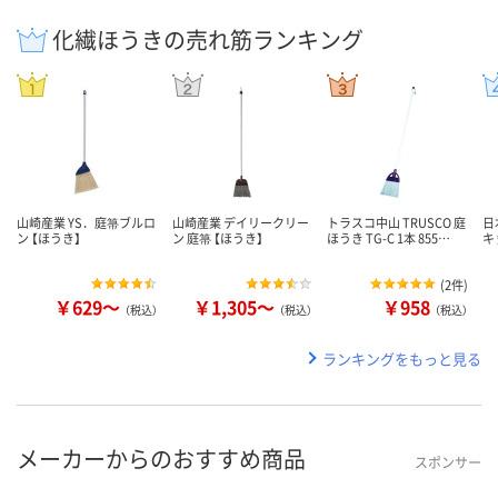
化繊ほうきの売れ筋ランキング
山崎産業 YS．庭箒ブルロ
山崎産業 デイリークリー
トラスコ中山 TRUSCO 庭
日
ン 【ほうき】
ン 庭箒 【ほうき】
ほうき TG-C 1本 855…
キ 
(
2件
)
￥629～
￥1,305～
￥958
（税込）
（税込）
（税込）
ランキングをもっと見る
メーカーからのおすすめ商品
スポンサー