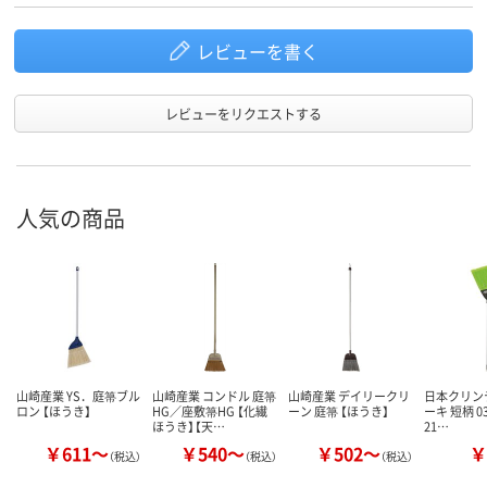
レビューを書く
レビューをリクエストする
人気の商品
山崎産業 YS．庭箒ブル
山崎産業 コンドル 庭箒
山崎産業 デイリークリ
日本クリンテ
ロン 【ほうき】
HG／座敷箒HG 【化繊
ーン 庭箒 【ほうき】
ーキ 短柄 03
ほうき】【天…
21…
￥611～
￥540～
￥502～
￥
（税込）
（税込）
（税込）