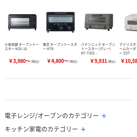
小泉成器 オーブントー
東芝 オーブントースタ
パナソニック オーブン
アイリスオ
スター KOS-10
ー HTR
トースター (グレー)
ームカーボ
NT-T501…
ー SOT
￥3,980～
￥4,800～
￥9,931
￥10,5
（税込）
（税込）
（税込）
電子レンジ/オーブンのカテゴリー
キッチン家電のカテゴリー