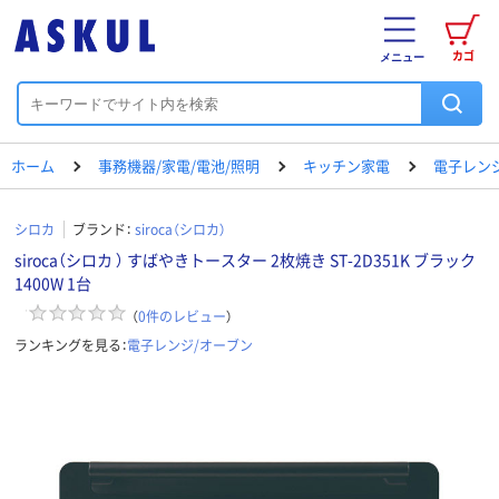
カゴ
メニュー
ホーム
事務機器/家電/電池/照明
キッチン家電
電子レン
シロカ
ブランド：
siroca（シロカ）
siroca（シロカ ） すばやきトースター 2枚焼き ST-2D351K ブラック
1400W 1台
（
0
件のレビュー
）
ランキングを見る：
電子レンジ/オーブン