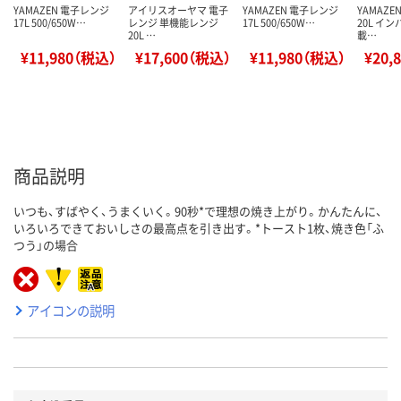
YAMAZEN 電子レンジ
アイリスオーヤマ 電子
YAMAZEN 電子レンジ
YAMAZ
17L 500/650W…
レンジ 単機能レンジ
17L 500/650W…
20L イ
20L …
載…
¥11,980（税込）
¥17,600（税込）
¥11,980（税込）
¥20,
商品説明
いつも、すばやく、うまくいく。90秒*で理想の焼き上がり。かんたんに、
いろいろできておいしさの最高点を引き出す。*トースト1枚、焼き色「ふ
つう」の場合
アイコンの説明