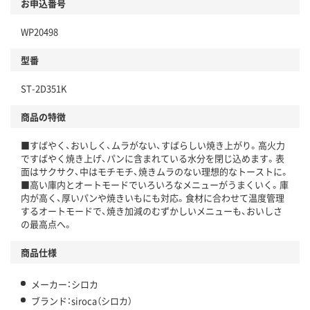
お申込番号
WP20498
型番
ST-2D351K
商品の特徴
■すばやく、おいしく、ムラがない、すばらしい焼き上がり。高火力
ですばやく焼き上げ、パンに含まれている水分を閉じ込めます。表
面はサクサク、中はモチモチ、焼きムラのない理想的なトーストに。
■高い庫内とオートモードでいろいろなメニューがうまくいく。庫
内が高く、厚いパンや焼きいもにも対応。食材に合わせて温度管理
するオートモードで、焼き加減のむずかしいメニューも、おいしさ
の最高点へ。
商品仕様
メーカー：シロカ
ブランド：siroca（シロカ）