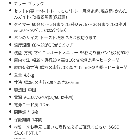
カラー：ブラック
セット内容：本体、トレー、もち/トレー用焼き網、焼き網、かんた
んガイド、取扱説明書(保証書)
タイマー：90分（0 ～ 5分までは5秒刻み、5 ～ 30分までは30秒刻
み、30 ～ 90分までは5分刻み）
パンのサイズ：トースト枚数：2枚、2枚切りまで
温度調節：60～280℃（20℃ピッチ）
機能：方式：マイコンオートメニュー：96枚切り食パン1枚：約90秒
庫内寸法：幅29×奥行20×高さ10cm※焼き網～ヒーター間
庫内有効寸法：幅29×奥行20×高さ10cm※焼き網～ヒーター間
重量：4.8kg
寸法：幅350×奥行320×高さ230ｍm
製造国：中国
電源：AC100V-240V(50/60Hz共用)
電源コード長：1.2ｍ
同時焼き：2枚
保証期間：1年間
材質 ※お手元に届いた商品を必ずご確認ください：SGCC、
SA1C、PBT、UF