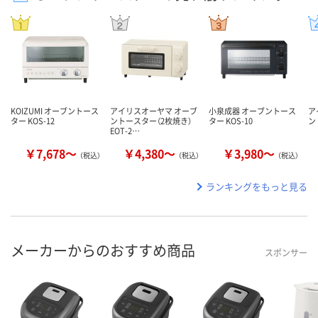
KOIZUMI オーブントース
アイリスオーヤマ オーブ
小泉成器 オーブントース
ア
ター KOS-12
ントースター（2枚焼き）
ター KOS-10
ン
EOT-2…
￥7,678～
￥4,380～
￥3,980～
（税込）
（税込）
（税込）
ランキングをもっと見る
メーカーからのおすすめ商品
スポンサー