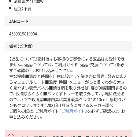
消費電力：1400W
組立：不要
JANコード
4589919819904
備考（ご注意）
【返品について】開封後はお客様のご都合による返品はお受けでき
ません。返品については、ご利用ガイド「返品・交換について」を必
ずご確認の上、お申し込みください。
主な機能■温度と時間を自由に設定して細やかに調理。好みに応え
るマニュアルモード■温度・時間・メニューがひと目でわかる大き
く見やすい表示パネル■焼き網を取り外せば、扉が90度開閉するの
で、お掃除らくらく■パンくずトレーを取り外して、手軽に洗える
ので、いつでも清潔■庫内高は業界最高クラス*の10cm。厚切りパ
ンもクロワッサンも*2021年1月時点におけるメーカー調べ
ご購入の際は、ご利用ガイド「
ご利用ガイド
」を必ずご確認の上、お
申し込みください。