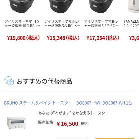
アイリスオーヤマ IHジ
アイリスオーヤマ IHジ
アイリスオーヤマ IHジ
YAMAZ
ャー炊飯器 10合 RC-I…
ャー炊飯器 3合 RC-IK…
ャー炊飯器 5.5合 RC-…
1.0L 12
¥19,800（税込）
¥15,348（税込）
¥17,054（税込）
¥3,
おすすめの代替商品
BRUNO スチーム＆ベイク トースター BOE067ーWH BOE067-WH 1台
あなたの”わがまま”をかなえるトースター
販売価格：
￥16,500
(税込)