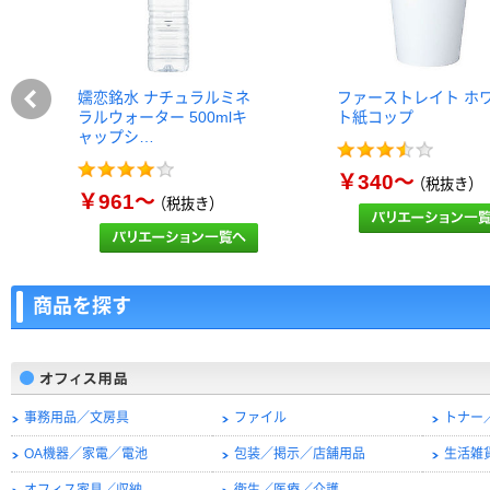
嬬恋銘水 ナチュラルミネ
ファーストレイト ホ
ラルウォーター 500mlキ
ト紙コップ
ャップシ…
￥340～
（税抜き）
￥961～
（税抜き）
商品を探す
事務用品／文房具
ファイル
トナー
OA機器／家電／電池
包装／掲示／店舗用品
生活雑