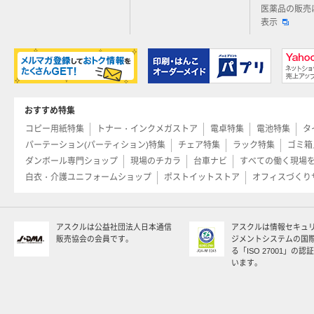
医薬品の販売
表示
おすすめ特集
コピー用紙特集
トナー・インクメガストア
電卓特集
電池特集
タ
パーテーション(パーティション)特集
チェア特集
ラック特集
ゴミ箱
ダンボール専門ショップ
現場のチカラ
台車ナビ
すべての働く現場
白衣・介護ユニフォームショップ
ポストイットストア
オフィスづくり
アスクルは公益社団法人日本通信
アスクルは情報セキュ
販売協会の会員です。
ジメントシステムの国
る「ISO 27001」の
います。