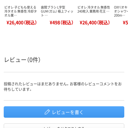
ビオレ 子どもも使える
歯間ブラシ L字型
ビオレ 冷タオル 無香性
OXY（オ
冷タオル 無香性 冷却タ
GUM（ガム） 極上フィッ
240枚入 業務用 花王 …
オシャワ
オル業…
ト …
200m…
¥26,400（税込）
¥498（税込）
¥26,400（税込）
¥
レビュー（0件）
投稿されたレビューはまだありません。お客様のレビューコメントをお
待ちしています。
レビューを書く