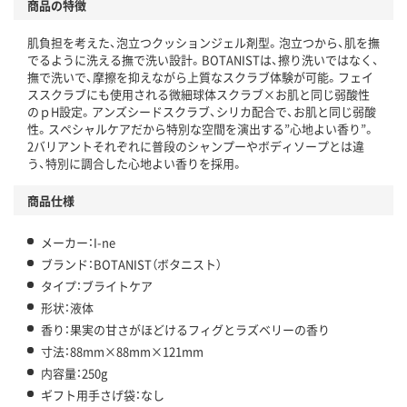
商品の特徴
肌負担を考えた、泡立つクッションジェル剤型。泡立つから、肌を撫
でるように洗える撫で洗い設計。BOTANISTは、擦り洗いではなく、
撫で洗いで、摩擦を抑えながら上質なスクラブ体験が可能。フェイ
ススクラブにも使用される微細球体スクラブ×お肌と同じ弱酸性
のｐH設定。アンズシードスクラブ、シリカ配合で、お肌と同じ弱酸
性。スペシャルケアだから特別な空間を演出する”心地よい香り”。
2バリアントそれぞれに普段のシャンプーやボディソープとは違
う、特別に調合した心地よい香りを採用。
商品仕様
メーカー：I-ne
ブランド：BOTANIST（ボタニスト）
タイプ：ブライトケア
形状：液体
香り：果実の甘さがほどけるフィグとラズベリーの香り
寸法：88mm×88mm×121mm
内容量：250g
ギフト用手さげ袋：なし