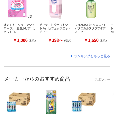
オカモト クリーンシャ
デリケート ウェットシー
BOTANIST（ボタニスト）
ホ
ワー（R） 膣洗浄ビデ 1
ト Femia フェムウエット
ボタニカルスクラブボデ
ト
セット（12…
デリ…
ィーソ…
20
￥1,006
￥398～
￥1,650
（税込）
（税込）
（税込）
ランキングをもっと見る
メーカーからのおすすめ商品
スポンサー