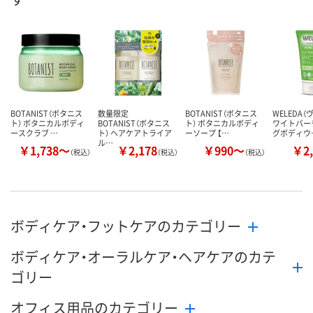
BOTANIST（ボタニス
数量限定
BOTANIST（ボタニス
WELEDA（
ト） ボタニカルボディ
BOTANIST（ボタニス
ト） ボタニカルボディ
ワイトバー
ースクラブ …
ト） ヘアケアトライア
ーソープ 【…
グボディウ
ル…
￥1,738～
￥2,178
￥990～
￥2,
（税込）
（税込）
（税込）
ボディケア・フットケアのカテゴリー
ボディケア・オーラルケア・ヘアケアのカテ
ゴリー
オフィス用品のカテゴリー