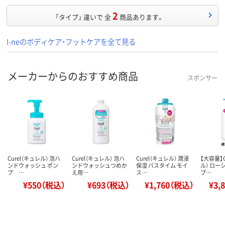
2
「タイプ」 違いで 全
商品あります。
I-neのボディケア・フットケアを全て見る
メーカーからのおすすめ商品
スポンサー
Curel（キュレル） 泡ハ
Curel（キュレル） 泡ハ
Curel（キュレル） 潤浸
【大容量】C
ンドウォッシュ ポン
ンドウォッシュつめか
保湿 バスタイム モイ
ル） ロー
プ …
え用…
ス…
プ…
¥550（税込）
¥693（税込）
¥1,760（税込）
¥3,