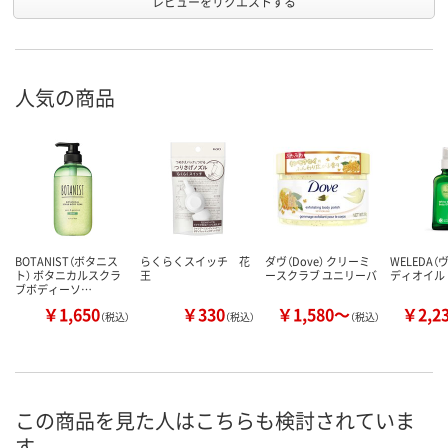
レビューをリクエストする
人気の商品
BOTANIST（ボタニス
らくらくスイッチ 花
ダヴ（Dove） クリーミ
WELEDA（
ト） ボタニカルスクラ
王
ースクラブ ユニリーバ
ディオイル 
ブボディーソ…
￥1,650
￥330
￥1,580～
￥2,2
（税込）
（税込）
（税込）
この商品を見た人はこちらも検討されていま
す