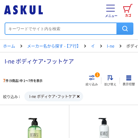
カゴ
メニュー
ホーム
メーカー名から探す - 【ア行】
イ
I-ne
ボディ
I-ne ボディケア・フットケア
1
7
件（9商品）中 1～7件を表示
表示切替
絞り込み
並び替え
I-ne ボディケア・フットケア
絞り込み