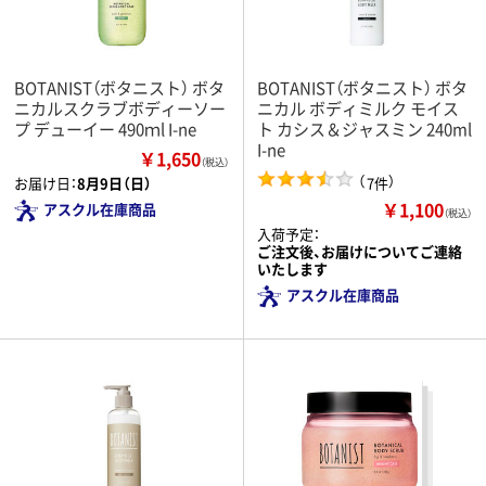
BOTANIST（ボタニスト） ボタ
BOTANIST（ボタニスト） ボタ
ニカルスクラブボディーソー
ニカル ボディミルク モイス
プ デューイー 490ｍl I-ne
ト カシス＆ジャスミン 240ml
I-ne
￥1,650
（税込）
（
）
7件
お届け日：
8月9日（日）
￥1,100
アスクル在庫商品
（税込）
入荷予定：
ご注文後、お届けについてご連絡
いたします
アスクル在庫商品