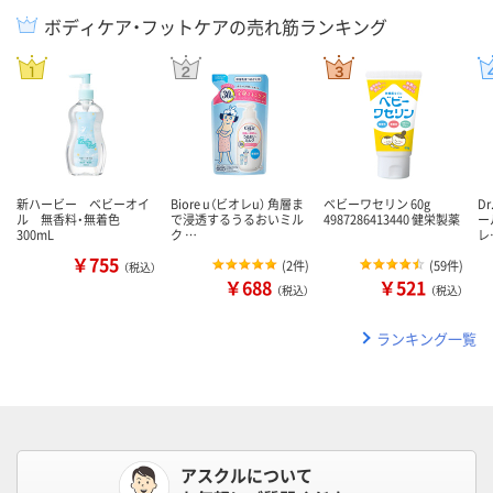
ボディケア・フットケアの売れ筋ランキング
新ハービー ベビーオイ
Biore u（ビオレu） 角層ま
ベビーワセリン 60g
D
ル 無香料・無着色
で浸透するうるおいミル
4987286413440 健栄製薬
ー
300mL
ク …
レ
￥755
(
2件
)
(
59件
)
（税込）
￥688
￥521
（税込）
（税込）
ランキング一覧
アスクルについて