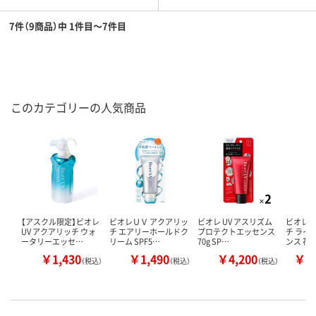
7件（9商品）中 1件目～7件目
このカテゴリーの人気商品
【アスクル限定】ビオレ
ビオレＵＶ アクアリッ
ビオレ UV アスリズム
ビオレ 
UV アクアリッチ ウォ
チ エアリーホールドク
プロテクトエッセンス
チ ライ
ータリーエッセ…
リーム SPF5…
70g SP…
ンス 花
￥1,430
￥1,490
￥4,200
￥1
（税込）
（税込）
（税込）