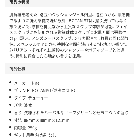
商品の特徴
肌負担を考えた、泡立つクッションジェル剤型。泡立つから、肌を撫
でるように洗える撫で洗い設計。BOTANISTは、擦り洗いではなく、
撫で洗いで、摩擦を抑えながら上質なスクラブ体験が可能。フェイ
ススクラブにも使用される微細球体スクラブ×お肌と同じ弱酸性
のｐH設定。アンズシードスクラブ、シリカ配合で、お肌と同じ弱酸
性。スペシャルケアだから特別な空間を演出する”心地よい香り”。
2バリアントそれぞれに普段のシャンプーやボディソープとは違
う、特別に調合した心地よい香りを採用。
商品仕様
メーカー：I-ne
ブランド：BOTANIST（ボタニスト）
タイプ：デューイー
形状：液体
香り：洗練されたハーバルなリーフグリーンとゼラニウムの香り
寸法：88mm×88mm×121mm
内容量：250g
ギフト用手さげ袋：なし