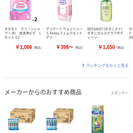
オカモト クリーンシャ
デリケート ウェットシー
BOTANIST（ボタニスト）
ホ
ワー（R） 膣洗浄ビデ 1
ト Femia フェムウエット
ボタニカルスクラブボデ
ト
セット（12…
デリ…
ィーソ…
20
￥1,006
￥398～
￥1,650
（税込）
（税込）
（税込）
ランキングをもっと見る
メーカーからのおすすめ商品
スポンサー