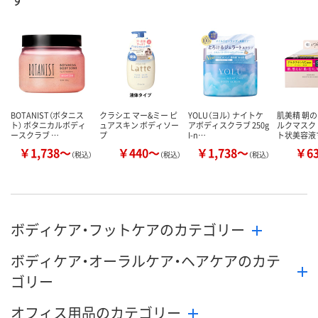
BOTANIST（ボタニス
クラシエ マー&ミー ピ
YOLU（ヨル） ナイトケ
肌美精 朝
ト） ボタニカルボディ
ュアスキン ボディソー
アボディスクラブ 250g
ルクマスク
ースクラブ …
プ
I-n…
ト状美容液
￥1,738～
￥440～
￥1,738～
￥6
（税込）
（税込）
（税込）
ボディケア・フットケアのカテゴリー
ボディケア・オーラルケア・ヘアケアのカテ
ゴリー
オフィス用品のカテゴリー