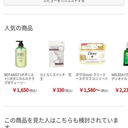
レビューをリクエストする
人気の商品
BOTANIST（ボタニス
らくらくスイッチ 花
ダヴ（Dove） クリーミ
WELEDA（
ト） ボタニカルスクラ
王
ースクラブ ユニリーバ
ディオイル 
ブボディーソ…
￥1,650
￥330
￥1,580～
￥2,2
（税込）
（税込）
（税込）
この商品を見た人はこちらも検討されていま
す