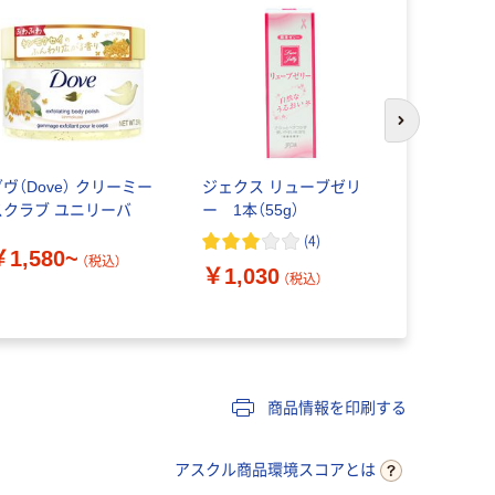
次のスライド
ヴ（Dove） クリーミー
ジェクス リューブゼリ
アンドフェ
スクラブ ユニリーバ
ー 1本（55g）
ア 牛乳石
(
4
)
￥1,580~
￥1,540
（税込）
￥1,030
（税込）
商品情報を印刷する
アスクル商品環境スコアとは