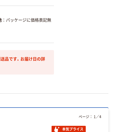
他
パッケージに価格表記無
送品です。お届け日の詳
ページ：
1
／
4
本気プライス