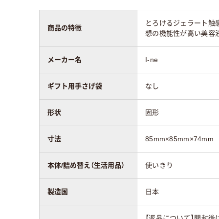
とろけるジェラート触
商品の特徴
想の機能性が高い美容
メーカー名
I-ne
ギフト用手さげ袋
なし
形状
固形
寸法
85mm×85mm×74mm
本体/詰め替え（生活用品）
使いきり
製造国
日本
【返品について】開封後