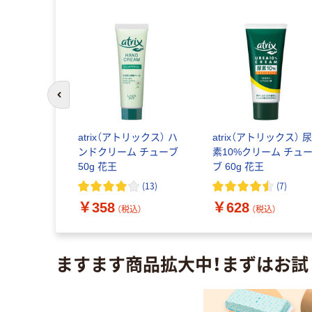
前のスライドへ
r MEN ド
atrix（アトリックス） ハ
atrix（アトリックス） 
スーパーク
ンドクリーム チューブ
素10%クリーム チュ
シトラスの
50g 花王
ブ 60g 花王
個（30枚入）
(
90
)
(
13
)
(
7
)
￥358
￥628
込）
（税込）
（税込）
ますます商品拡大中！まずはお試