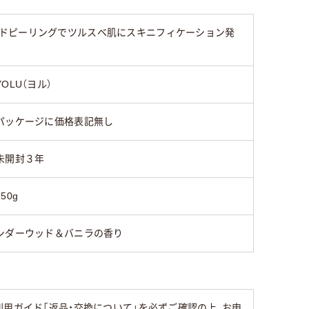
ドピーリングでツルスベ肌にスキニフィケーション発
YOLU（ヨル）
パッケージに価格表記無し
未開封３年
250g
シダーウッド＆バニラの香り
用ガイド「返品・交換について」を必ずご確認の上、お申