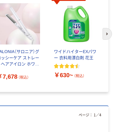
次のスライド
ALONIA（サロニア）グ
ワイドハイターEXパワ
I-ne YOL
ロッシーケア ストレー
ー 衣料用漂白剤 花王
ックスナイ
トヘアアイロン ホワイ
￥1,210
ト 24mm I-ne
￥630~
￥7,678
（税込）
（税込）
ページ：
1
／
4