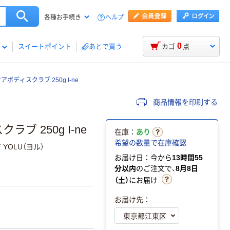
ヘルプ
各種お手続き
0
スイートポイント
あとで買う
カゴ
点
アボディスクラブ 250g I-ne
商品情報を印刷する
ブ 250g I-ne
在庫：
あり
希望の数量で在庫確認
OLU（ヨル）
お届け日：今から
13時間55
分以内
のご注文で、
8月8日
（土）
にお届け
お届け先：