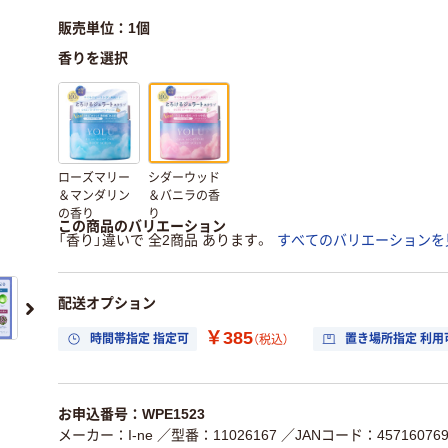
販売単位：1個
香りを選択
ローズマリー
シダーウッド
＆マンダリン
＆バニラの香
の香り
り
この商品のバリエーション
「香り」違いで 全2商品 あります。
すべてのバリエーションを
配送オプション
￥385
時間帯指定 指定可
置き場所指定 利用
（税込）
お申込番号：WPE1523
メーカー：I-ne
／型番：11026167
／JANコード：457160769