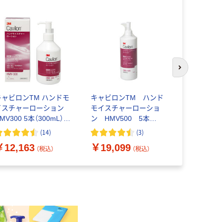
次のスライド
キャビロンTM ハンドモ
キャビロンTM ハンド
保湿ローシ
イスチャーローション
モイスチャーローショ
ーラML 236
MV300 5本（300mL）
ン HMV500 5本
5943340
スリーエム
（500mL） スリーエム
ド・ネフュ
(
14
)
(
3
)
￥12,163
￥19,099
￥7,260
（税込）
（税込）