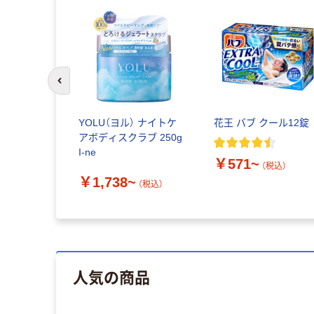
前のスライドへ
YOLU（ヨル） ナイトケ
花王 バブ クール12錠
アボディスクラブ 250g
I-ne
￥571~
（税込）
￥1,738~
（税込）
人気の商品