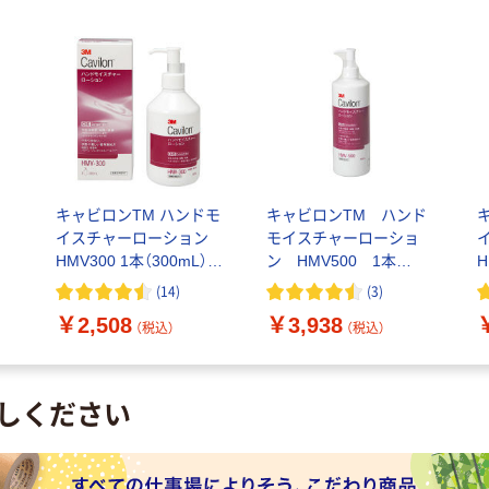
尿
キャビロンTM ハンドモ
キャビロンTM ハンド
ー
イスチャーローション
モイスチャーローショ
HMV300 1本（300mL）
ン HMV500 1本
H
スリーエム
（500mL） スリーエム
(
14
)
(
3
)
￥2,508
￥3,938
（税込）
（税込）
しください