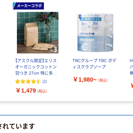
メーカーコラボ
【アスクル限定】エリス
TBCグループ TBC ボデ
オーガニックコットン
ィスクラブソープ
羽つき 27cm 特に多い
無
￥1,980~
昼用（13枚×3個）素肌の
（税込）
(
2
)
きもち ナチュラルシリ
￥1,479
ーズ オリジナル 生理用
（税込）
品 限定
されています