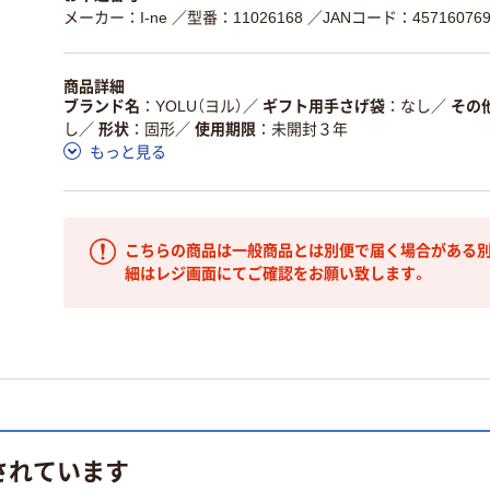
メーカー：I-ne
／型番：11026168
／JANコード：457160769
商品詳細
ブランド名
YOLU（ヨル）
／
ギフト用手さげ袋
なし
／
その
し
／
形状
固形
／
使用期限
未開封３年
もっと見る
こちらの商品は一般商品とは別便で届く場合がある別
細はレジ画面にてご確認をお願い致します。
されています