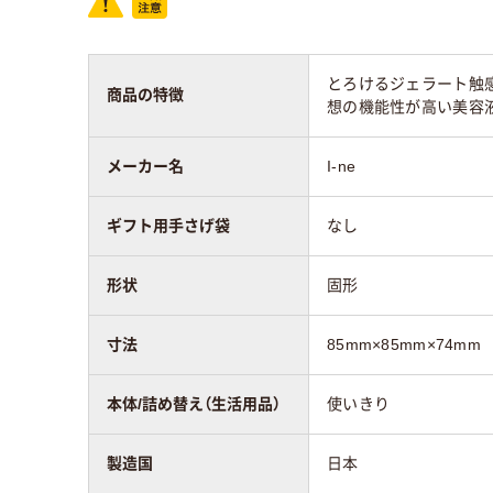
とろけるジェラート触
商品の特徴
想の機能性が高い美容
メーカー名
I-ne
ギフト用手さげ袋
なし
形状
固形
寸法
85mm×85mm×74mm
本体/詰め替え（生活用品）
使いきり
製造国
日本