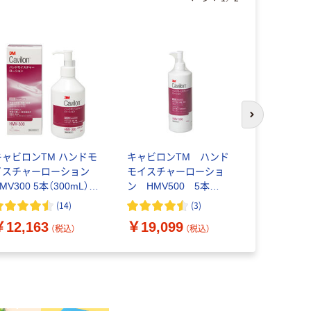
次のスライド
キャビロンTM ハンドモ
キャビロンTM ハンド
保湿ローシ
イスチャーローション
モイスチャーローショ
ーラML 236
MV300 5本（300mL）
ン HMV500 5本
5943340
スリーエム
（500mL） スリーエム
ド・ネフュ
(
14
)
(
3
)
￥12,163
￥19,099
￥7,260
（税込）
（税込）