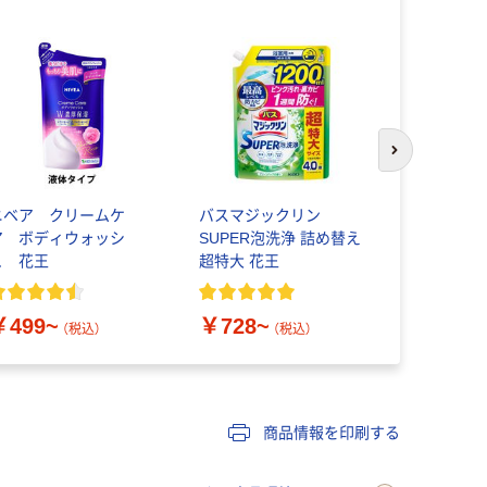
次のスライド
ニベア クリームケ
バスマジックリン
ジョイ JOY
ア ボディウォッシ
SUPER泡洗浄 詰め替え
器用洗剤 
ュ 花王
超特大 花王
￥328~
￥499~
￥728~
（税込）
（税込）
商品情報を印刷する