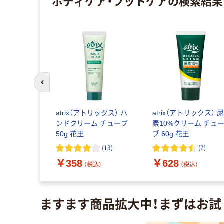
ボディケア・フットケア
の検索結果
前のスライドへ
r MEN ド
atrix（アトリックス） ハ
atrix（アトリックス） 
スーパーク
ンドクリーム チューブ
素10%クリーム チュ
シトラスの
50g 花王
ブ 60g 花王
個（30枚入）
(
90
)
(
13
)
(
7
)
￥358
￥628
込）
（税込）
（税込）
ますます商品拡大中！まずはお試