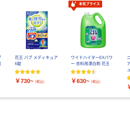
本気プライス
ブ
花王 バブ メディキュア
ワイドハイターEXパワ
剤
6錠
ー 衣料用漂白剤 花王
￥730~
￥630~
（税込）
（税込）