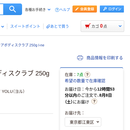
ヘルプ
各種お手続き
0
スイートポイント
あとで買う
カゴ
点
アボディスクラブ 250g I-ne
商品情報を印刷する
ィスクラブ 250g
在庫：
7点
希望の数量で在庫確認
お届け日：今から
12時間53
OLU（ヨル）
分以内
のご注文で、
8月8日
（土）
にお届け
お届け先：