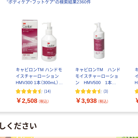
“
ボディケア・フットケア
”の検索結果
2360
件
尿
キャビロンTM ハンドモ
キャビロンTM ハンド
ー
イスチャーローション
モイスチャーローショ
HMV300 1本（300mL）
ン HMV500 1本
H
スリーエム
（500mL） スリーエム
(
14
)
(
3
)
￥2,508
￥3,938
（税込）
（税込）
しください