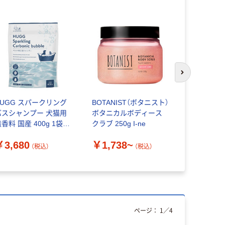
人気商品
次のスライド
HUGG スパークリング
BOTANIST（ボタニスト）
フローリン
バスシャンプー 犬猫用
ボタニカルボディース
シート ウ
香料 国産 400g 1袋
クラブ 250g I-ne
い汚れ 【
アルカス
ズ用】【ウェ
￥3,680
￥1,738~
（税込）
（税込）
￥303~
ページ：
1
／
4