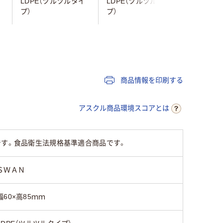
LDPE（ツルツルタイ
LDPE（ツルツルタイ
LDPE
プ）
プ）
25
商品情報を印刷する
アスクル商品環境スコアとは
です。食品衛生法規格基準適合商品です。
ＳＷＡＮ
幅60×高85ｍｍ