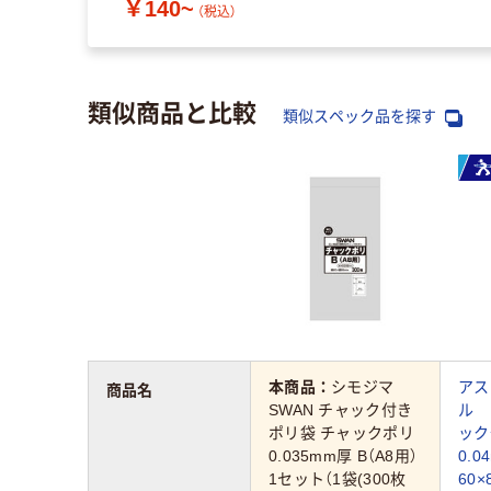
￥140~
（税込）
類似商品と比較
類似スペック品を探す
本商品：
シモジマ
アス
商品名
SWAN チャック付き
ル 
ポリ袋 チャックポリ
ッ
0.035mm厚 B（A8用）
0.
1セット（1袋(300枚
60