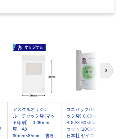
オリジナル
次へ
ャ
アスクルオリジナ
ユニパック（R）（チャ
チャック
ル チャック袋（マッ
ック袋） 0.08mm厚
付き袋） 
ト印刷） 0.05mm
B-8 A8 60×85mm 1
厚 A8
産
厚 A8
セット（1000枚） 生産
60mm×
60mm×85mm 書き
日本社 セイニチ
（300枚