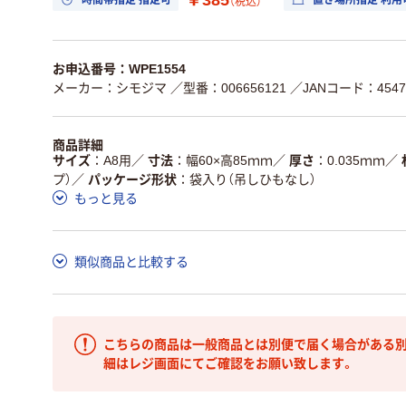
時間帯指定 指定可
置き場所指定 利用
（税込）
お申込番号：WPE1554
メーカー：シモジマ
／型番：006656121
／JANコード：45474
商品詳細
サイズ
A8用
／
寸法
幅60×高85ｍｍ
／
厚さ
0.035ｍｍ
／
プ）
／
パッケージ形状
袋入り（吊しひもなし）
もっと見る
類似商品と比較する
こちらの商品は一般商品とは別便で届く場合がある別
細はレジ画面にてご確認をお願い致します。