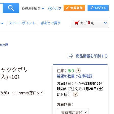
ヘルプ
各種お手続き
0
スイートポイント
あとで買う
カゴ
点
5mm厚
商品情報を印刷する
チャックポリ
在庫：
あり
入)×10）
希望の数量で在庫確認
お届け日：今から
13時間5分
以内
のご注文で、
7月25日（土）
が0．035ｍｍの薄口タイ
にお届け
お届け先：