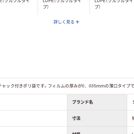
PE（ツルツルタイ
LDPE（ツルツルタイ
LDPE（ツルツルタイ
プ）
プ）
詳しく見る
25
25
チャック付きポリ袋です。フィルムの厚みが0．035ｍｍの薄口タイプ
ブランド名
寸法