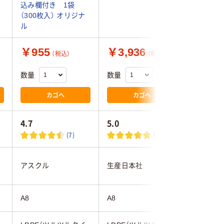
込み欄付き 1袋
ーテイル
（300枚入） オリジナ
ル
￥955
￥3,936
￥527
（税込）
（税込）
数量
数量
数量
カゴへ
カゴへ
4.7
5.0
2.0
(7)
(5)
伊藤忠リ
アスクル
生産日本社
ンク
A8
A8
A8