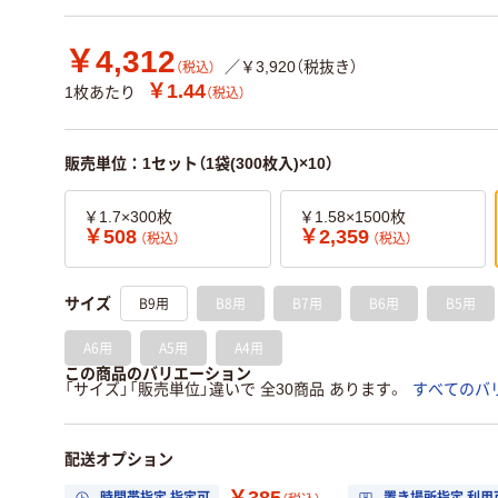
￥4,312
／￥3,920（税抜き）
（税込）
￥1.44
1枚あたり
（税込）
販売単位：1セット（1袋(300枚入)×10）
￥1.7×300枚
￥1.58×1500枚
￥508
￥2,359
（税込）
（税込）
B9用
B8用
B7用
B6用
B5用
サイズ
A6用
A5用
A4用
この商品のバリエーション
「サイズ」「販売単位」違いで 全30商品 あります。
すべてのバ
配送オプション
￥385