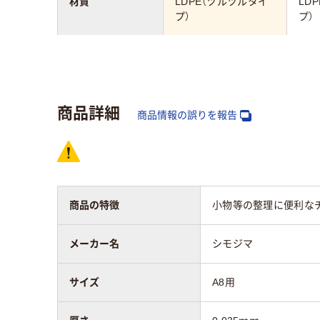
材質
LDPE（ツルツルタイ
LD
プ）
プ）
アスクル商品環境
25
スコア
商品詳細
商品情報の誤りを報告
商品の特徴
小物等の整理に便利な
メーカー名
シモジマ
サイズ
A8用