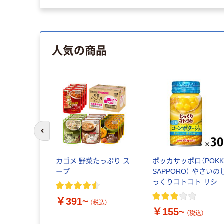
人気の商品
前のスライドへ
カゴメ 野菜たっぷり ス
ポッカサッポロ（POKK
ープ
SAPPORO） やさいの
っくりコトコト リシ
ル缶
￥391~
（税込）
￥155~
（税込）