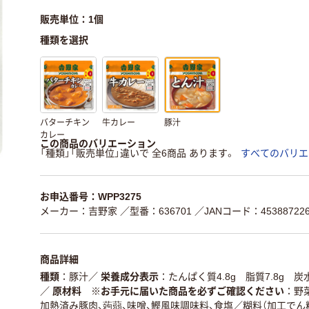
販売単位：1個
種類を選択
バターチキン
牛カレー
豚汁
カレー
この商品のバリエーション
「種類」「販売単位」違いで 全6商品 あります。
すべてのバリエ
お申込番号：WPP3275
メーカー：吉野家
／型番：636701
／JANコード：453887226
商品詳細
種類
豚汁
／
栄養成分表示
たんぱく質4.8g 脂質7.8g 炭
／
原材料 ※お手元に届いた商品を必ずご確認ください
野
加熱済み豚肉、蒟蒻、味噌、鰹風味調味料、食塩／糊料（加工でん粉