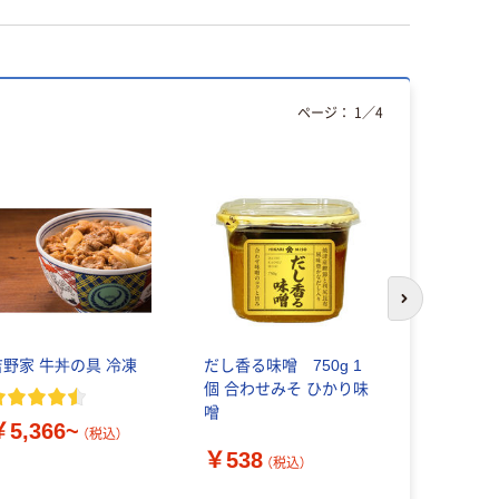
ページ：
1
／
4
次のスライド
吉野家 牛丼の具 冷凍
だし香る味噌 750g 1
日本ケロッ
個 合わせみそ ひかり味
ルズ
噌
￥5,366~
（税込）
￥357~
￥538
（税込）