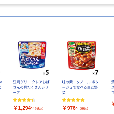
A
江崎グリコ クレアおば
味の素 クノール ポタ
じ
さんの具だくさんシリ
ージュで食べる豆と野
ー
ーズ
菜
￥1,294~
￥976~
（税込）
（税込）