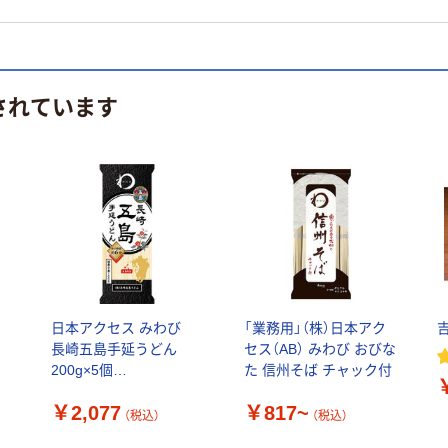
されています
日本アクセス みわび
「業務用」（株）日本アク
ィ
長崎五島手延うどん
セス（AB） みわび おびな
ヒ
200g×5個
た 信州そば チャック付
4973460159549（直送
￥2,077
￥817~
品）
（税込）
（税込）