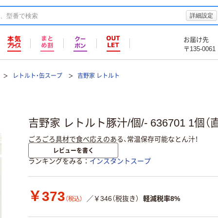
詳細設定
お届け先
〒135-0061
レトルト・缶スープ
吉野家 レトルト
吉野家 レトルト豚汁/個/- 636701 1個（
ごろごろ具材で食べ応えのある、常温保存可能なとん汁！
レビューを書く
ランキングをみる
インスタントスープ
￥373
／￥346（税抜き）
軽減税率8%
（税込）