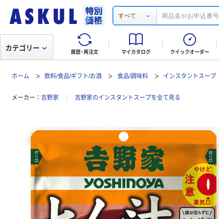
すべて
カテゴリー
履歴・再注文
マイカタログ
クイックオーダー
ホーム
飲料/食品/ギフト/お酒
食品/調味料
インスタントスープ
メーカー
吉野家
吉野家のインスタントスープを全て見る