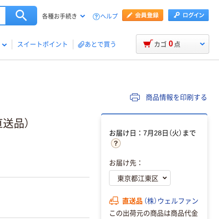
ヘルプ
各種お手続き
0
スイートポイント
あとで買う
カゴ
点
商品情報を印刷する
直送品）
お届け日：7月28日（火）まで
お届け先：
直送品
（株）ウェルファン
この出荷元の商品は商品代金