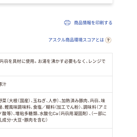
商品情報を印刷する
アスクル商品環境スコアとは
・蒟蒻を具材に使用。お湯を沸かす必要もなく、レンジで
豚汁
野菜〔大根（国産）、玉ねぎ、人参〕、加熱済み豚肉、蒟蒻、味
噌、鰹風味調味料、食塩／糊料（加工でん粉）、調味料（アミ
ノ酸等）、増粘多糖類、水酸化Ca（蒟蒻用凝固剤）、（一部に
乳成分・大豆・豚肉を含む）