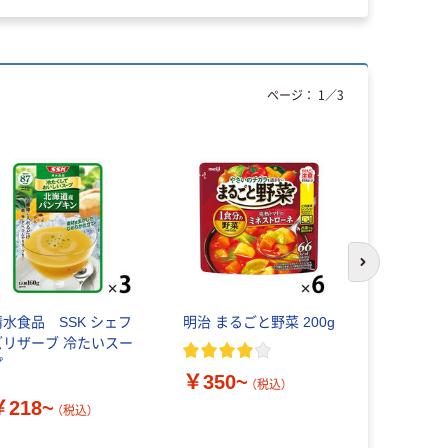
ページ：
1
／
3
次のスライド
清水食品 SSK シェフ
明治 まるごと野菜 200g
ハウス食品
ズリザーブ 冷たいスー
ュー
プ
￥350~
￥198~
（税込）
￥218~
（税込）