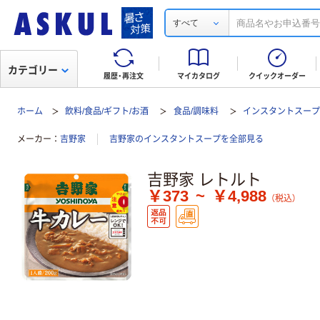
すべて
カテゴリー
履歴・再注文
マイカタログ
クイックオーダー
ホーム
飲料/食品/ギフト/お酒
食品/調味料
インスタントスー
メーカー
吉野家
吉野家のインスタントスープを全部見る
吉野家 レトルト
￥373
~
￥4,988
（税込）