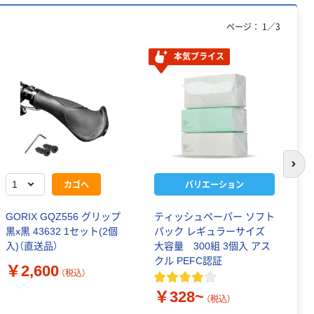
ページ：
1
／
3
本気プライス
次の
カゴへ
バリエーション
GORIX GQZ556 グリップ
ティッシュペーパー ソフト
サ
黒x黒 43632 1セット(2個
パック レギュラーサイズ
番
入)（直送品）
大容量 300組 3個入 アス
クル PEFC認証
￥
￥2,600
（税込）
￥328~
（税込）