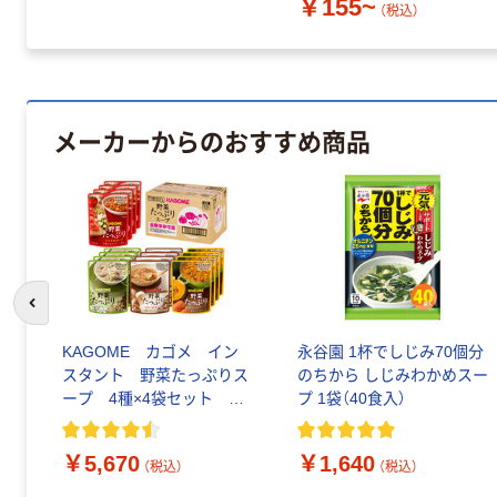
￥155~
（税込）
メーカーからのおすすめ商品
前のスライドへ
KAGOME カゴメ イン
永谷園 1杯でしじみ70個分
スタント 野菜たっぷりス
のちから しじみわかめスー
ープ 4種×4袋セット
プ 1袋（40食入）
SO-50 7078 1ケース
（16個入）
￥5,670
￥1,640
（税込）
（税込）