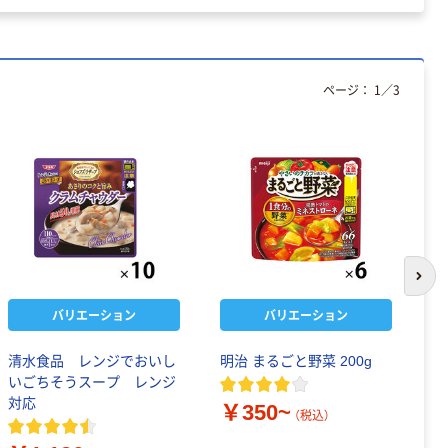
ページ：
1
／
3
次の
バリエーション
バリエーション
清水食品 レンジでおいし
明治 まるごと野菜 200g
清
いごちそうスープ レンジ
ザ
対応
￥350~
￥
（税込）