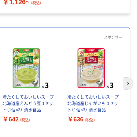
￥1,126~
（税込）
スポンサー
次の
冷たくしておいしいスープ
冷たくしておいしいスープ
冷
北海道産えんどう豆 1セッ
北海道産じゃがいも 1セッ
プ
ト（1個×3） 清水食品
ト（1個×3） 清水食品
ッ
い 夏 ポタージュ 冷製
￥642
￥636
￥
（税込）
（税込）
ご