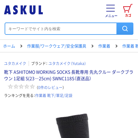
カゴ
メニュー
ホーム
作業服/ワークウェア/安全保護具
作業着
作業着 
ユタカメイク
ブランド：
ユタカメイク（Yutaka）
靴下 ASHITOMO WORKING SOCKS 長靴専用 先丸クルー ダークブラ
ウン 1足組 S(23―25cm) SWNC118S（直送品）
（
0
件のレビュー
）
ランキングを見る：
作業着 靴下/軍足/足袋