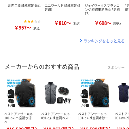
川西工業 純綿軍足 先丸
ユニワールド 純綿軍足（5
ジェイワークスプランニ
“
足組）
ング 純綿軍足 先丸 5足組
組
TS
￥810～
￥698～
（税込）
（税込）
￥957～
（税込）
ランキングをもっと見る
メーカーからのおすすめ商品
スポンサー
ベストアンサー aut-
ベストアンサー aut-
ベストアンサー aut-
ベストアン
101-bk-m 空調水涼
091-dg-3l 空調ベス…
101-bk-2l 空調水涼…
091-nv-
ベ…
¥16,500（税込）
¥10,963（税込）
¥16,500（税込）
¥10,