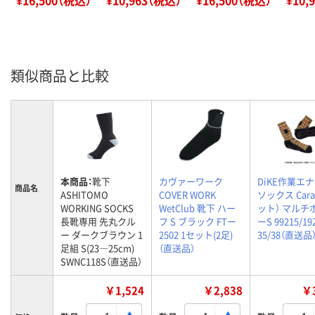
類似商品と比較
本商品：
靴下
カヴァーワーク
DiKE作業エ
商品名
ASHITOMO
COVER WORK
ソックス Car
WORKING SOCKS
WetClub 靴下 ハー
ット） マルチ
長靴専用 先丸クル
フ S ブラック FTー
ーS 99215/19
ー ダークブラウン 1
2502 1セット(2足)
35/38（直送品
足組 S(23―25cm)
（直送品）
SWNC118S（直送品）
￥1,524
￥2,838
￥3