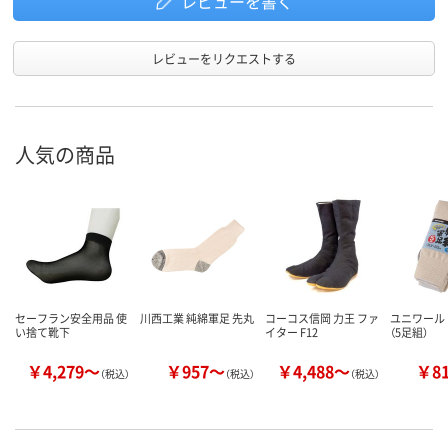
レビューを書く
レビューをリクエストする
人気の商品
セーフラン安全用品 使
川西工業 純綿軍足 先丸
コーコス信岡 力王 ファ
ユニワール
い捨て靴下
イター F12
（5足組）
￥4,279～
￥957～
￥4,488～
￥8
（税込）
（税込）
（税込）