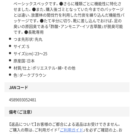
ベーシックスペックです。●さらに種類ごとに機能性に特化さ
せました。●また、購入後ゴミとなっていた今までのパッケージ
とは違い、放置林の間伐竹を利用した竹炭を練り込んだ機能性パ
ッケージです。●たて半分に切り、靴に差し込んでおけば、足の
臭いの原因臭である「酢酸・アンモニア・イソ吉草酸」が脱臭可能
です。●長靴専用
つま先形状：先丸
サイズ：S
サイズ(cm)：23～25
原産国：日本
材質/仕上：ポリエステル・綿・その他
色：ダークブラウン
JANコード
4589693052481
備考（ご注意）
【返品について】お客様のご都合による返品はお受けできません。
ご購入の際は、ご利用ガイド「
ご利用ガイド
」を必ずご確認の上、お