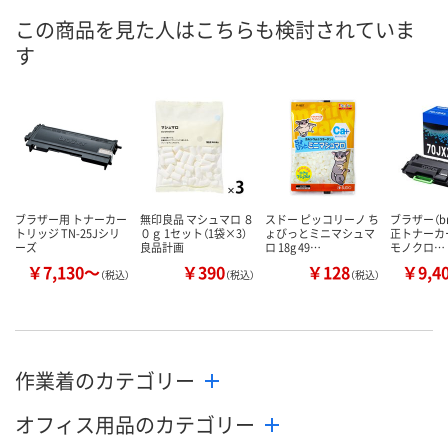
この商品を見た人はこちらも検討されていま
す
ブラザー用 トナーカー
無印良品 マシュマロ ８
スドー ピッコリーノ ち
ブラザー（bro
トリッジ TN-25Jシリ
０ｇ 1セット（1袋×3）
ょびっとミニマシュマ
正トナーカ
ーズ
良品計画
ロ 18g 49…
モノクロ…
￥7,130～
￥390
￥128
￥9,4
（税込）
（税込）
（税込）
作業着のカテゴリー
オフィス用品のカテゴリー