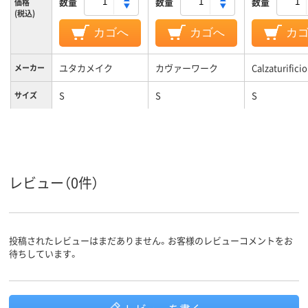
数量
数量
数量
価格
(税込)
カゴへ
カゴへ
カ
ユタカメイク
カヴァーワーク
Calzaturifici
メーカー
S
S
S
サイズ
レビュー（0件）
投稿されたレビューはまだありません。お客様のレビューコメントをお
待ちしています。