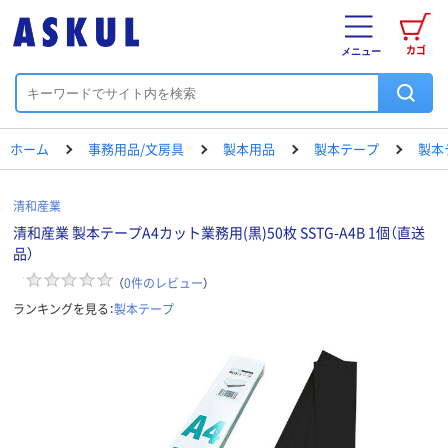
カゴ
メニュー
ホーム
事務用品/文房具
製本用品
製本テープ
製本
清和産業
清和産業 製本テープA4カット業務用(黒)50枚 SSTG-A4B 1個（直送
品）
（
0
件のレビュー
）
ランキングを見る：
製本テープ