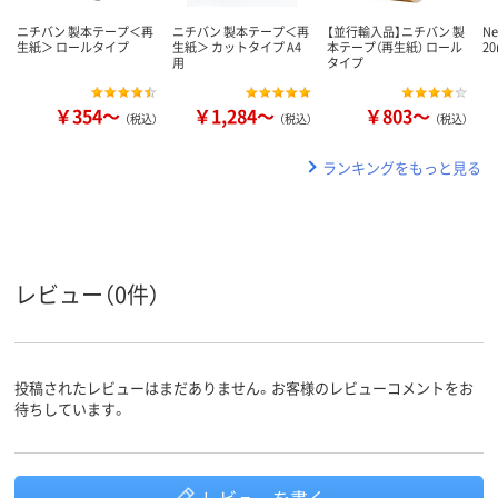
ニチバン 製本テープ＜再
ニチバン 製本テープ＜再
【並行輸入品】ニチバン 製
N
生紙＞ ロールタイプ
生紙＞ カットタイプ A4
本テープ（再生紙） ロール
2
用
タイプ
￥354～
￥1,284～
￥803～
（税込）
（税込）
（税込）
ランキングをもっと見る
レビュー（0件）
投稿されたレビューはまだありません。お客様のレビューコメントをお
待ちしています。
レビューを書く