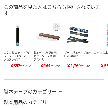
この商品を見た人はこちらも検討されていま
す
コクヨ 製本テープ（カ
製本テープ（契印用）
プラス 製本テープ 紙ク
コクヨ 製
ットタイプ） ペーパー
カットタイプ（A4用）
ロス（裏糊付）
クロスタイプ
アスクル
￥353～
￥164～
￥1,760～
￥5
（税込）
（税込）
（税込）
製本テープのカテゴリー
製本用品のカテゴリー