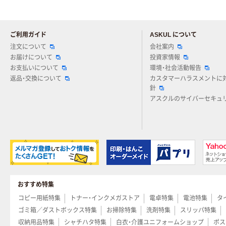
ご利用ガイド
ASKUL について
注文について
会社案内
お届けについて
投資家情報
お支払いについて
環境・社会活動報告
返品・交換について
カスタマーハラスメントに
針
アスクルのサイバーセキュ
おすすめ特集
コピー用紙特集
トナー・インクメガストア
電卓特集
電池特集
タ
ゴミ箱／ダストボックス特集
お掃除特集
洗剤特集
スリッパ特集
収納用品特集
シャチハタ特集
白衣・介護ユニフォームショップ
ポス