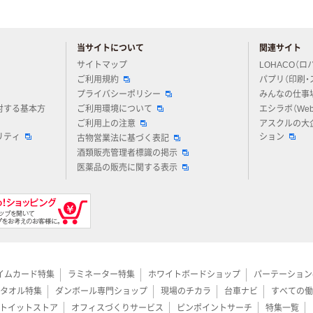
当サイトについて
関連サイト
アスクルについてお気軽にご質問ください
サイトマップ
LOHACO（ロ
ご利用規約
パプリ（印刷・
プライバシーポリシー
みんなの仕事
対する基本方
ご利用環境について
エシラボ（We
ご利用上の注意
アスクルの大
リティ
ション
古物営業法に基づく表記
酒類販売管理者標識の掲示
医薬品の販売に関する表示
イムカード特集
ラミネーター特集
ホワイトボードショップ
パーテーション
タオル特集
ダンボール専門ショップ
現場のチカラ
台車ナビ
すべての働
トイットストア
オフィスづくりサービス
ピンポイントサーチ
特集一覧