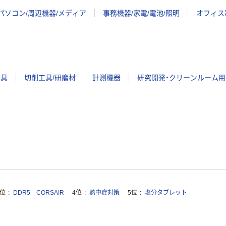
パソコン/周辺機器/メディア
事務機器/家電/電池/照明
オフィス
工具
切削工具/研磨材
計測機器
研究開発・クリーンルーム用
3位
DDR5 CORSAIR
4位
熱中症対策
5位
塩分タブレット