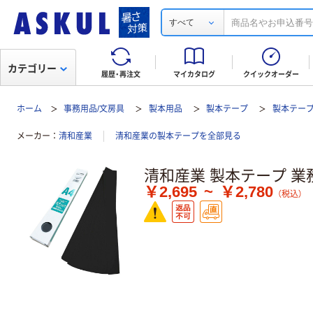
すべて
カテゴリー
履歴・再注文
マイカタログ
クイックオーダー
ホーム
事務用品/文房具
製本用品
製本テープ
製本テープ
メーカー
清和産業
清和産業の製本テープを全部見る
清和産業 製本テープ 業
￥2,695
~
￥2,780
（税込）