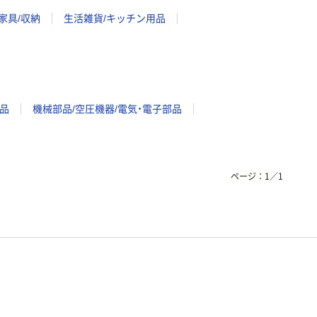
家具/収納
生活雑貨/キッチン用品
品
機械部品/空圧機器/電気・電子部品
ページ：
1
／
1