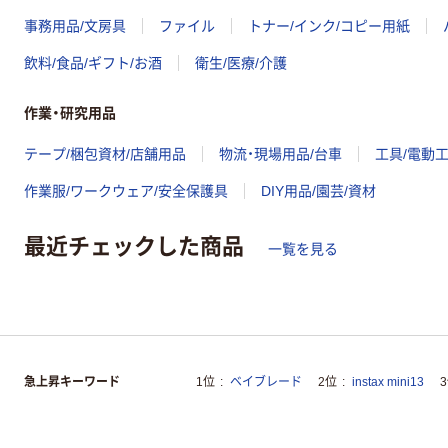
事務用品/文房具
ファイル
トナー/インク/コピー用紙
飲料/食品/ギフト/お酒
衛生/医療/介護
作業・研究用品
テープ/梱包資材/店舗用品
物流・現場用品/台車
工具/電動
作業服/ワークウェア/安全保護具
DIY用品/園芸/資材
最近チェックした商品
一覧を見る
急上昇キーワード
1位
ベイブレード
2位
instax mini13