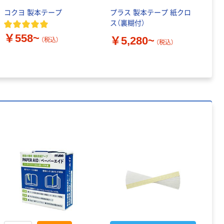
コクヨ 製本テープ
プラス 製本テープ 紙クロ
並
ス（裏糊付）
ラ
￥558~
￥5,280~
￥
（税込）
（税込）