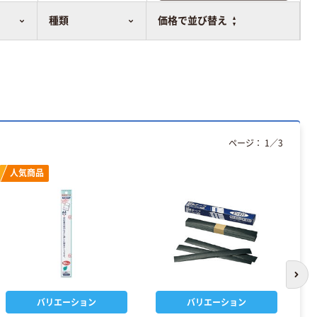
比較表に追加
種類
価格で並び替え
ページ：
1
／
3
人気商品
次の
バリエーション
バリエーション