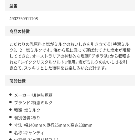
型番
4902750911208
商品の特徴
こだわりの乳原料と塩がミルクのおいしさを引き立てる！特濃ミル
ク8．2 塩ミルクです。海から風に乗って運ばれてきた塩水が堆積
してできた、オーストラリアの神秘的な塩湖『デボラ湖』から収穫さ
れた『レイククリスタルソルト』使用。塩がミルクのおいしさを引
き立て、スッキリとした後味をお楽しみいただけます。
商品仕様
メーカー：UHA味覚糖
ブランド：特濃ミルク
種類：塩ミルク
個別包装：あり
寸法：幅140mm×奥行25mm×高さ230mm
名称：キャンディ
内容量：75g（個装紙込み）