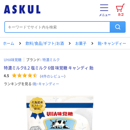
カゴ
メニュー
ホーム
飲料/食品/ギフト/お酒
お菓子
飴・キャンディー
UHA味覚糖
ブランド：
特濃ミルク
特濃ミルク8.2 塩ミルク 6個 味覚糖 キャンディ 飴
4.5
（
4
件のレビュー
）
ランキングを見る：
飴・キャンディー