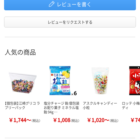
レビューを書く
レビューをリクエストする
人気の商品
【個包装】江崎グリコ ラ
塩分チャージ 飴 個包装
アスクルキャンディー
ロッテ 小梅
ブリーパック
お配り菓子 ミネラル塩
小粒
ディ
飴 94g …
￥1,744～
￥1,008
￥1,020～
￥7
（税込）
（税込）
（税込）