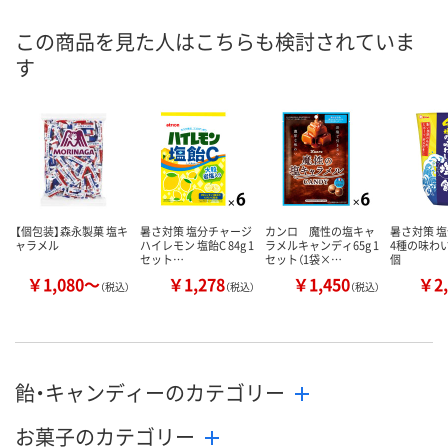
この商品を見た人はこちらも検討されていま
す
【個包装】森永製菓 塩キ
暑さ対策 塩分チャージ
カンロ 魔性の塩キャ
暑さ対策 
ャラメル
ハイレモン 塩飴C 84g 1
ラメルキャンディ65g 1
4種の味わい塩
セット…
セット（1袋×…
個
￥1,080～
￥1,278
￥1,450
￥2,
（税込）
（税込）
（税込）
飴・キャンディーのカテゴリー
お菓子のカテゴリー