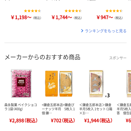
￥1,198～
￥1,744～
￥947～
（税込）
（税込）
（税込）
ランキングをもっと見る
メーカーからのおすすめ商品
スポンサー
森永製菓 ベイクショコ
<鎌倉五郎本店>鎌倉ぴ
＜鎌倉五郎本店＞鎌倉
＜鎌倉五
ラ 1袋（400g）
ーナッツ半月 5枚入 1
半月5枚入 1セット（1箱
半月5枚入
個 鎌…
×3）…
答 個包
¥2,898（税込）
¥702（税込）
¥1,944（税込）
¥