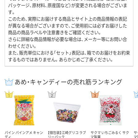
パッケージ、原材料、原産国など）が変更される場合がございま
す。
このため、実際にお届けする商品とサイト上の商品情報の表記
が異なる場合がございますので、ご使用前には必ずお届けした
商品の商品ラベルや注意書きをご確認ください。
さらに詳細な商品情報が必要な場合は、メーカー等にお問い合
わせください。
また、販売単位における「セット」表記は、箱でのお届けをお約束
するものではありません。あらかじめご了承ください。
あめ・キャンディーの売れ筋ランキング
パイン パインアメ キャン
【個包装】江崎グリコ ラブ
サクマ いちごみるく サク
サ
ディ
リーパック
マ製菓
マ