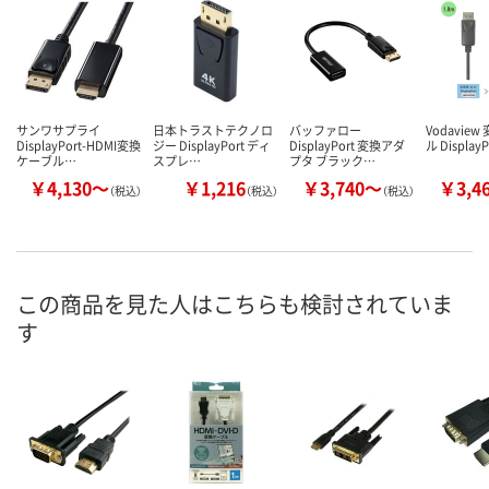
サンワサプライ
日本トラストテクノロ
バッファロー
Vodavie
DisplayPort-HDMI変換
ジー DisplayPort ディ
DisplayPort 変換アダ
ル DisplayP
ケーブル…
スプレ…
プタ ブラック…
￥4,130～
￥1,216
￥3,740～
￥3,4
（税込）
（税込）
（税込）
この商品を見た人はこちらも検討されていま
す