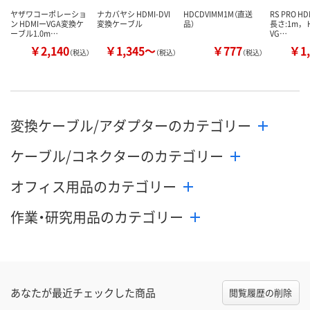
ヤザワコーポレーショ
ナカバヤシ HDMI-DVI
HDCDVIMM1M（直送
RS PRO 
ン HDMIーVGA変換ケ
変換ケーブル
品）
長さ:1m， 
ーブル1.0m…
VG…
￥2,140
￥1,345～
￥777
￥1,
（税込）
（税込）
（税込）
変換ケーブル/アダプターのカテゴリー
ケーブル/コネクターのカテゴリー
オフィス用品のカテゴリー
作業・研究用品のカテゴリー
あなたが最近チェックした商品
閲覧履歴の削除