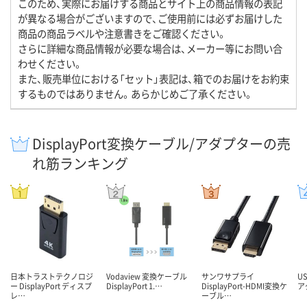
このため、実際にお届けする商品とサイト上の商品情報の表記
が異なる場合がございますので、ご使用前には必ずお届けした
商品の商品ラベルや注意書きをご確認ください。
さらに詳細な商品情報が必要な場合は、メーカー等にお問い合
わせください。
また、販売単位における「セット」表記は、箱でのお届けをお約束
するものではありません。あらかじめご了承ください。
DisplayPort変換ケーブル/アダプターの売
れ筋ランキング
日本トラストテクノロジ
Vodaview 変換ケーブル
サンワサプライ
US
ー DisplayPort ディスプ
DisplayPort 1.…
DisplayPort-HDMI変換ケ
ア
レ…
ーブル…