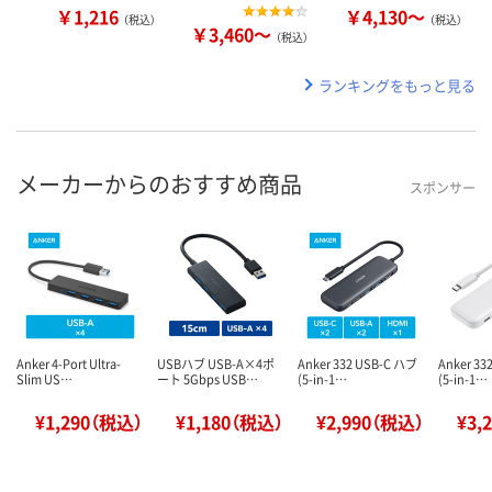
￥1,216
￥4,130～
（税込）
（税込）
￥3,460～
（税込）
ランキングをもっと見る
メーカーからのおすすめ商品
スポンサー
Anker 4-Port Ultra-
USBハブ USB-A×4ポ
Anker 332 USB-C ハブ
Anker 33
Slim US…
ート 5Gbps USB…
(5-in-1…
(5-in-1…
¥1,290（税込）
¥1,180（税込）
¥2,990（税込）
¥3,