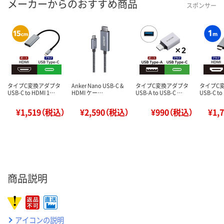
メーカーからのおすすめ商品
スポンサー
タイプC変換アダプタ
Anker Nano USB-C &
タイプC変換アダプタ
タイプC
USB-C to HDMI 1…
HDMI ケー…
USB-A to USB-C …
USB-C to
¥1,519（税込）
¥2,590（税込）
¥990（税込）
¥1,
商品説明
アイコンの説明