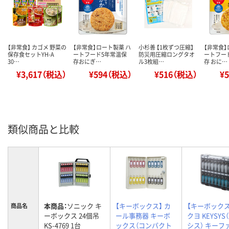
【非常食】 カゴメ 野菜の
【非常食】ロート製薬 ハ
小杉善 【1枚ずつ圧縮】
【非常食】
保存食セットYH-A
ートフード5年常温保
防災用圧縮ロングタオ
ートフー
30…
存おにぎ…
ル3枚組…
存 おに…
¥3,617（税込）
¥594（税込）
¥516（税込）
¥
類似商品と比較
本商品：
ソニック キ
【キーボックス】 カ
【キーボックス
商品名
ーボックス 24個吊
ール事務器 キーボ
クヨ KEYSYS
KS-4769 1台
ックス（コンパクト
シス） キーフ