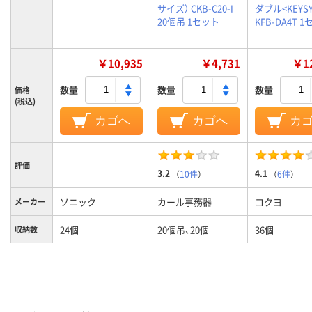
サイズ） CKB-C20-I
ダブル<KEYSY
20個吊 1セット
KFB-DA4T 
￥10,935
￥4,731
￥12
数量
数量
数量
価格
(税込)
カゴへ
カゴへ
カ
評価
3.2
4.1
（
10件
）
（
6件
）
ソニック
カール事務器
コクヨ
メーカー
24個
20個吊、20個
36個
収納数
本体＝スチール・
本体：スチール、キー
材質（本
ABS キーホルダー＝
ホルダー：ポリプロ
体）
PP・スチール
ピレン