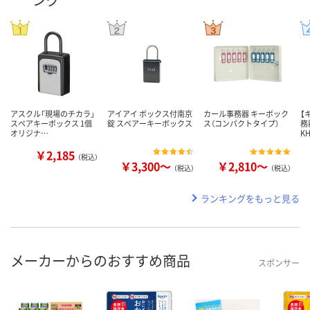
アスクル「現場のチカラ」
アイアイ ボックス付南京
カール事務器 キーボック
【
スペアキーボックス 1個
錠 スペアーキーボックス
ス（コンパクトタイプ）
務
オリジナ…
KH
￥2,185
（税込）
￥3,300～
￥2,810～
（税込）
（税込）
ランキングをもっと見る
メーカーからのおすすめ商品
スポンサー