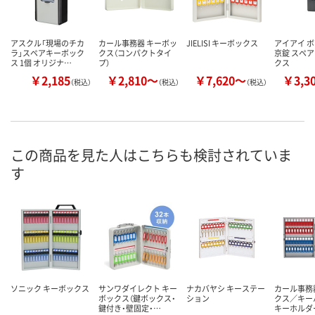
アスクル「現場のチカ
カール事務器 キーボッ
JIELISI キーボックス
アイアイ 
ラ」スペアキーボック
クス（コンパクトタイ
京錠 スペ
ス 1個 オリジナ…
プ）
クス
￥2,185
￥2,810～
￥7,620～
￥3,3
（税込）
（税込）
（税込）
この商品を見た人はこちらも検討されていま
す
ソニック キーボックス
サンワダイレクト キー
ナカバヤシ キーステー
カール事務
ボックス（鍵ボックス・
ション
クス／キー
鍵付き・壁固定・…
キーホルダ