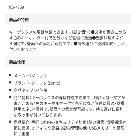
KS-4769
商品の特徴
キーボックスの扉は施錠できます。（鍵２個付）●文字が書きこめる
４色のキーホルダー付で色分けなど管理に最適●壁掛け用のネジ
４個付で、壁面への固定が可能です。●持ち運びに便利な取っ手が
付いております。
商品仕様
メーカー：ソニック
ブランド：ソニック（sonic）
商品タイプ：24個吊
商品特長：キーボックスの扉は施錠できます。（鍵2個付）・文字が
書きこめる4色のキーホルダー付で色分けなど管理に最適・壁掛
け用のネジ4個付で、壁面への固定が可能です。持ち運びに便利
な取っ手が付いております。
商品紹介：手軽に社内のセキュリティ強化！鍵の保管・情報保護対
策に最適、オフィスや施設の鍵の管理の他、USBメモリーの管理
にも重宝