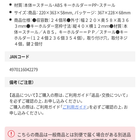
材質：本体＝スチール・ABS キーホルダー＝PP・スチール
サイズ：商品： 220×363×58mm, パッケージ： 367×228×68mm
商品仕様：●収容数：２４個吊●外寸：幅２２０×奥５８×高３６
３ｍｍ●キーホルダー窓枠寸法：縦４０×横１２ｍｍ●材質：本
体＝スチール／ＡＢＳ，キーホルダー＝ＰＰ／スチール●キー
ホルダー（１２４個２３６個３５４個），取り付け穴，取付ネジ
４個，鍵２個付
JANコード
4970116042279
備考（ご注意）
【返品について】ご購入の際は、ご利用ガイド「返品・交換について」
を必ずご確認の上、お申し込みください。
ご購入の際は、ご利用ガイド「
ご利用ガイド
」を必ずご確認の上、お
申し込みください。
こちらの商品は一般商品とは別便で届く場合がある別送品