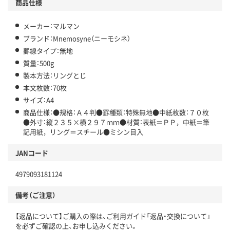
商品仕様
メーカー：マルマン
ブランド：Mnemosyne（ニーモシネ）
罫線タイプ：無地
質量：500g
製本方法：リングとじ
本文枚数：70枚
サイズ：A4
商品仕様：●規格：Ａ４判●罫種類：特殊無地●中紙枚数：７０枚
●外寸：縦２３５×横２９７ｍｍ●材質：表紙＝ＰＰ，中紙＝筆
記用紙，リング＝スチール●ミシン目入
JANコード
4979093181124
備考（ご注意）
【返品について】ご購入の際は、ご利用ガイド「返品・交換について」
を必ずご確認の上、お申し込みください。