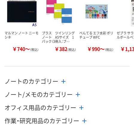
マルマン ノート ニーモ
プラス ツインリング
ぺんてる エフ水彩 ポリ
ゼブラ サラ
シネ
ノート A5サイズ 1
チューブ WFC
ルボールペ
パック（3冊入：ブ…
￥740～
￥382
￥990～
￥1,1
（税込）
（税込）
（税込）
ノートのカテゴリー
ノート/メモのカテゴリー
オフィス用品のカテゴリー
作業・研究用品のカテゴリー