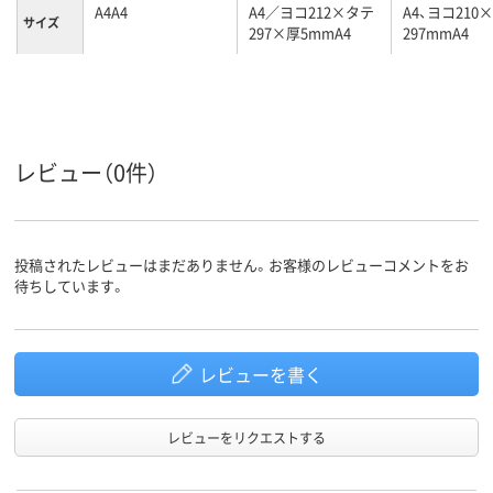
A4A4
A4／ヨコ212×タテ
A4、ヨコ210
サイズ
297×厚5mmA4
297mmA4
罫線タイ
無地
ロジカル罫線
ロジカル罫線
プ
カラーグ
ブラック系
グリーン系
レッド系
ループ
レビュー（0件）
リングとじ
リングとじ
無線とじ
製本方法
500g
255ｇ
220ｇ
質量
投稿されたレビューはまだありません。お客様のレビューコメントをお
待ちしています。
レビューを書く
レビューをリクエストする