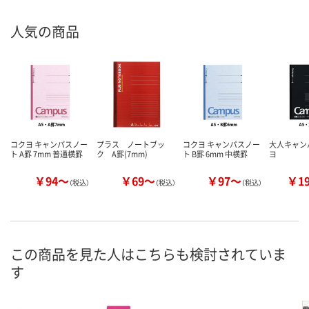
人気の商品
コクヨ キャンパスノー
プラス ノートブッ
コクヨ キャンパスノー
大人キャン
ト A罫 7mm 普通横罫
ク A罫(7mm)
ト B罫 6mm 中横罫
ヨ
￥94～
￥69～
￥97～
￥1
（税込）
（税込）
（税込）
この商品を見た人はこちらも検討されていま
す