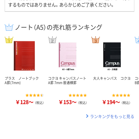
するものではありません。あらかじめご了承ください。
ノート（A5）の売れ筋ランキング
プラス ノートブック
コクヨ キャンパスノート
大人キャンパス コクヨ
コ
A罫(7mm)
A罫 7mm 普通横罫
B
￥128～
￥153～
￥194～
（税込）
（税込）
（税込）
ランキングをもっと見る