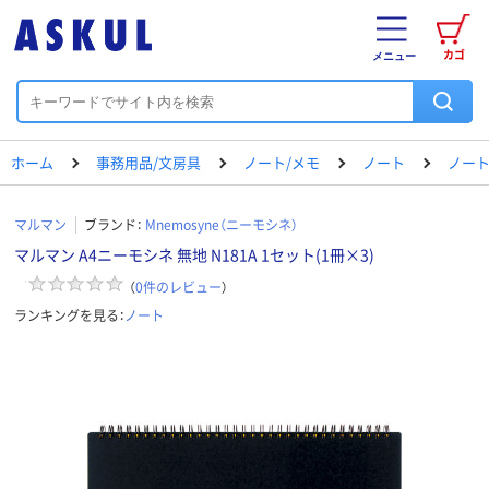
カゴ
メニュー
ホーム
事務用品/文房具
ノート/メモ
ノート
ノート（
マルマン
ブランド：
Mnemosyne（ニーモシネ）
マルマン A4ニーモシネ 無地 N181A 1セット(1冊×3)
（
0
件のレビュー
）
ランキングを見る：
ノート