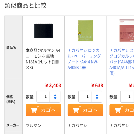
類似商品と比較
商品名
本商品：
マルマン A4
ナカバヤシ ロジカ
ナカバヤシ 
ニーモシネ 無地
ル・ペーパーリング
グロジカルレ
N181A 1セット(1冊
ノート・A4・4 NW-
パッドA4A罫 R
×3)
A405B 1冊
A401A/A 1セ
個)
￥3,403
￥638
￥3
数量
数量
数量
価格
(税込)
カゴへ
カゴへ
カ
マルマン
ナカバヤシ
ナカバヤシ
メーカー