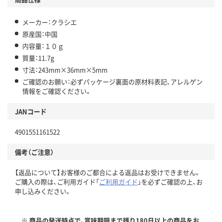
メーカー：クラシエ
原産国：中国
内容量：１０ｇ
質量：11.7g
寸法：243mm×36mm×5mm
ご確認のお願い：必ずパッケージ裏面の原材料表記、アレルゲン
情報をご確認ください。
JANコード
4901551161522
備考（ご注意）
【返品について】お客様のご都合による返品はお受けできません。
ご購入の際は、ご利用ガイド「
ご利用ガイド
」を必ずご確認の上、お
申し込みください。
※ 商品の発送時点で、賞味期限まで残り180日以上の商品をお