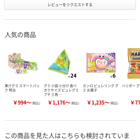
レビューをリクエストする
人気の商品
果汁グミ スマートパッ
グミ 小袋 小分け 食べ
カンロ ピュレリング グ
ハリボー グ
ク 明治
きりサイズ ピュレグミ
ミ お菓子
プチ 三角 …
￥994～
￥1,176～
￥1,235～
￥7
（税込）
（税込）
（税込）
この商品を見た人はこちらも検討されていま