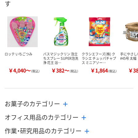
す
ロッテ いちごつみ
バスマジックリン 泡立
クラシエフーズ(株) ク
手にやさし
ちスプレー SUPER泡洗
ラシエ チュッパチャプ
#45号 太幅
浄 花王 浴…
ス ミニアソー…
￥4,040～
￥382～
￥1,864
￥3
（税込）
（税込）
（税込）
お菓子のカテゴリー
オフィス用品のカテゴリー
作業・研究用品のカテゴリー