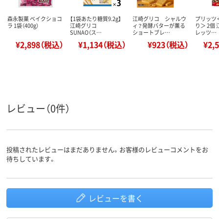
森永製菓 ベイクショコ
【1袋あたり糖質9.2g】
江崎グリコ シャルウ
プリッツ
ラ 1袋（400g）
江崎グリコ
ィ？発酵バターが薫る
り＞ 2個
SUNAO（ス…
ショートブレ…
レッツ…
¥2,898（税込）
¥1,134（税込）
¥923（税込）
¥2,
レビュー（0件）
投稿されたレビューはまだありません。お客様のレビューコメントをお
待ちしています。
レビューを書く