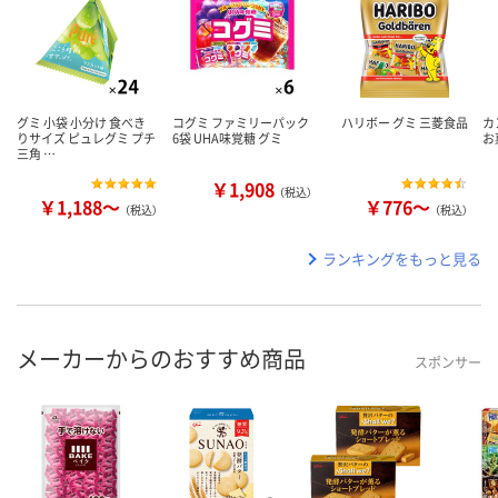
グミ 小袋 小分け 食べき
コグミ ファミリーパック
ハリボー グミ 三菱食品
カ
りサイズ ピュレグミ プチ
6袋 UHA味覚糖 グミ
お
三角 …
￥1,908
（税込）
￥1,188～
￥776～
（税込）
（税込）
ランキングをもっと見る
メーカーからのおすすめ商品
スポンサー