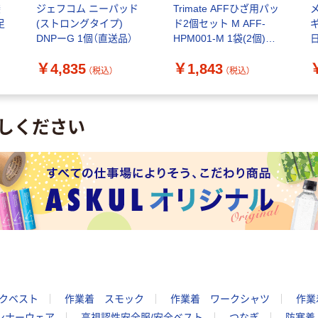
袋
ジェフコム ニーパッド
Trimate AFFひざ用パッ
足
(ストロングタイプ)
ド2個セット M AFF-
ギ
DNPーG 1個（直送品）
HPM001-M 1袋(2個)
60-7278-31（直送品）
￥4,835
￥1,843
（税込）
（税込）
しください
クベスト
作業着 スモック
作業着 ワークシャツ
作業
ンナーウェア
高視認性安全服/安全ベスト
つなぎ
防寒着