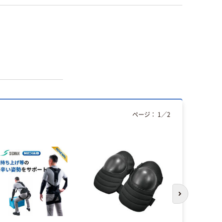
ページ：
1
／
2
次のスライド