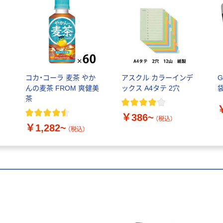
コカ・コーラ 麦茶 やか
アスクル カラーインデ
G
んの麦茶 FROM 爽健美
ックス A4タテ 2穴
袋
茶
フ
￥386~
（税込）
￥1,282~
（税込）