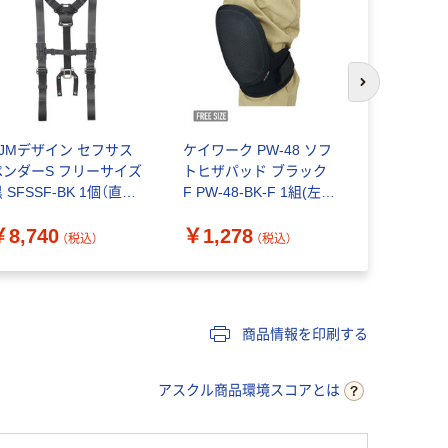
次のスライド
TJMデザイン セフサス
ケイワーク PW-48 ソフ
藤原産業 S
ペンダーS フリーサイズ
トヒザパッド ブラック
ベルト SPS
 SFSSF-BK 1個（直送
F PW-48-BK-F 1組(左
個（直送品）
）
右)（直送品）
￥8,740
￥1,278
￥4,682
（税込）
（税込）
商品情報を印刷する
アスクル商品環境スコアとは