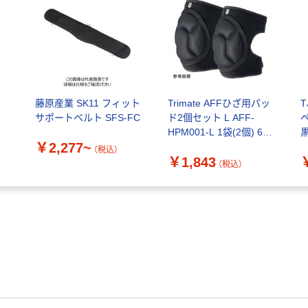
イ
藤原産業 SK11 フィット
Trimate AFFひざ用パッ
サポートベルト SFS-FC
ド2個セット L AFF-
HPM001-L 1袋(2個) 60-
黒
￥2,277~
7278-32（直送品）
品
（税込）
￥1,843
（税込）