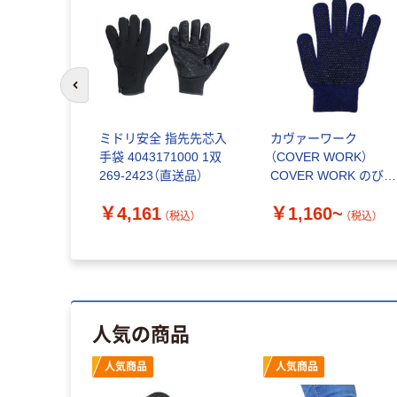
前のスライドへ
ミドリ安全 指先先芯入
カヴァーワーク
手袋 4043171000 1双
（COVER WORK）
269-2423（直送品）
COVER WORK のびの
び手袋 すべり止め付 
￥4,161
￥1,160~
リー FT-3130
（税込）
（税込）
人気の商品
人気商品
人気商品