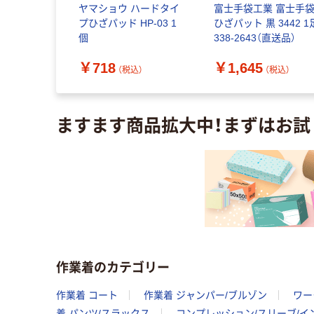
ーポレーシ
ヤマショウ ハードタイ
富士手袋工業 富士手
プひざパッド HP-03 1
ひざパット 黒 3442 1
RT GELベ
個
338-2643（直送品）
LL-3L
￥718
￥1,645
1個（直送品）
（税込）
（税込）
（税込）
ますます商品拡大中！まずはお試
作業着のカテゴリー
作業着 コート
作業着 ジャンパー/ブルゾン
ワー
着 パンツ/スラックス
コンプレッション/スリーブ/イ