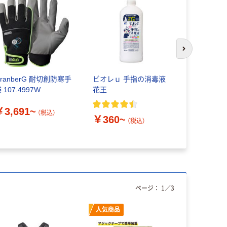
次のスライド
ranberG 耐切創防寒手
ビオレｕ 手指の消毒液
シバセ工業
 107.4997W
花王
検知器用ス
￥3,691~
（税込）
￥360~
￥810~
（税込）
ページ：
1
／
3
人気商品