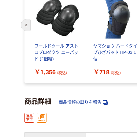
前のスライドへ
ワールドツール アスト
ヤマショウ ハードタ
ロプロダクツ ニーパッ
プひざパッド HP-03 1
ド (2個組)
個
2008000008352 1組(2
￥1,356
￥718
組) 397-9437（直送品）
（税込）
（税込）
商品詳細
商品情報の誤りを報告