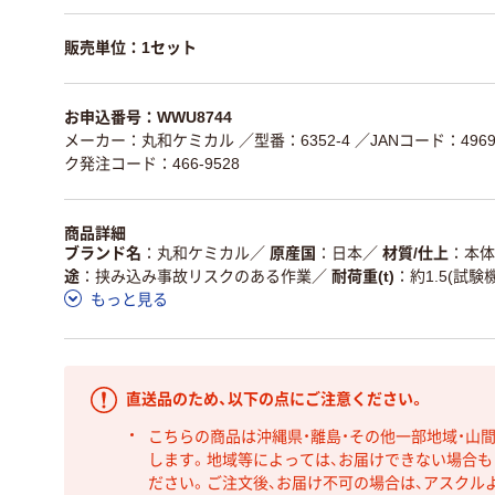
販売単位：1セット
お申込番号：WWU8744
メーカー：丸和ケミカル
／型番：6352-4
／JANコード：49692
ク発注コード：466-9528
商品詳細
ブランド名
丸和ケミカル
／
原産国
日本
／
材質/仕上
本体
途
挟み込み事故リスクのある作業
／
耐荷重(t)
約1.5(試験機
もっと見る
直送品のため、以下の点にご注意ください。
こちらの商品は沖縄県・離島・その他一部地域・山
します。地域等によっては、お届けできない場合
ださい。ご注文後、お届け不可の場合は、アスクル