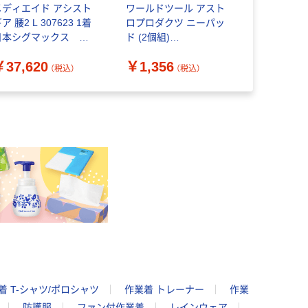
メディエイド アシスト
ワールドツール アスト
マッスルス
ア 腰2 L 307623 1着
ロプロダクツ ニーパッ
パワー フ
日本シグマックス ア
ド (2個組)
307901 
シストスーツ
2008000008352 1組(2
ックス パ
￥37,620
￥1,356
￥59,40
組) 397-9437（直送品）
トスーツ
（税込）
（税込）
着 T-シャツ/ポロシャツ
作業着 トレーナー
作業
防護服
ファン付作業着
レインウェア