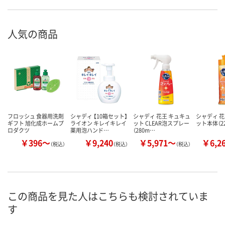
人気の商品
フロッシュ 食器用洗剤
シャディ 【10箱セット】
シャディ 花王 キュキュ
シャディ 花
ギフト 旭化成ホームプ
ライオン キレイキレイ
ット CLEAR泡スプレー
ット本体（22
ロダクツ
薬用泡ハンド…
（280m…
￥396～
￥9,240
￥5,971～
￥6,2
（税込）
（税込）
（税込）
この商品を見た人はこちらも検討されていま
す