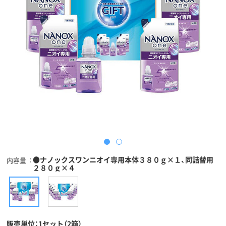
●ナノックスワンニオイ専用本体３８０ｇ×１、同詰替用
内容量
２８０ｇ×４
販売単位：1セット（2箱）