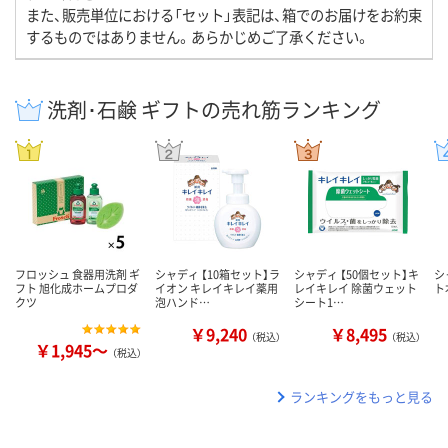
また、販売単位における「セット」表記は、箱でのお届けをお約束
するものではありません。あらかじめご了承ください。
洗剤･石鹸 ギフトの売れ筋ランキング
フロッシュ 食器用洗剤 ギ
シャディ 【10箱セット】ラ
シャディ 【50個セット】キ
シ
フト 旭化成ホームプロダ
イオン キレイキレイ薬用
レイキレイ 除菌ウェット
ト
クツ
泡ハンド…
シート1…
￥9,240
￥8,495
（税込）
（税込）
￥1,945～
（税込）
ランキングをもっと見る