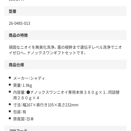
型番
26-0485-013
商品の特徴
頑固なニオイを無臭化洗浄。菌の根幹まで遺伝子レベル洗浄でニオ
イゼロへ。ナノックスワンギフトセットです。
商品仕様
メーカー：シャディ
質量：1.9kg
内容量：●ナノックスワンニオイ専用本体３８０ｇ×１、同詰替
用２８０ｇ×４
寸法：幅267×奥行き105×高さ232mm
包装：有
原産国：日本
JANコード