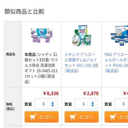
類似商品と比較
本商品：
シャディ 【2
シキシマ アリエー
P&G アリエ
商品名
箱セット】抗菌・ウイ
ル部屋干し&ジョイ
ェルボールギ
ルス除去 洗濯洗剤
セット HAJ-15D 1個
ット PGAG-30
ギフト 26-0485-013
（直送品）
（直送品）
1セット(2箱)（直送
品）
￥8,338
￥2,870
￥4
数量
数量
数量
価格
(税込)
カゴへ
カゴへ
カ