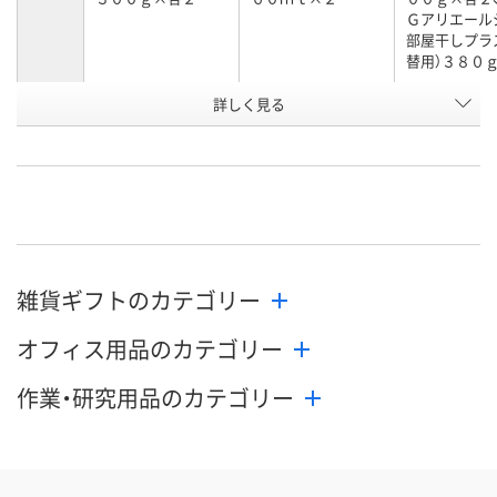
Ｇアリエール
部屋干しプラ
替用）３８０
お申込番
詳しく見る
WXA5942
UR08546
UR08548
号
直送品
直送品
直送品
在庫
8月28日（金）まで
お届け日
数量
お取り扱い終了しま
お取り扱い終
雑貨ギフトのカテゴリー
した
した
カゴへ
オフィス用品のカテゴリー
作業・研究用品のカテゴリー