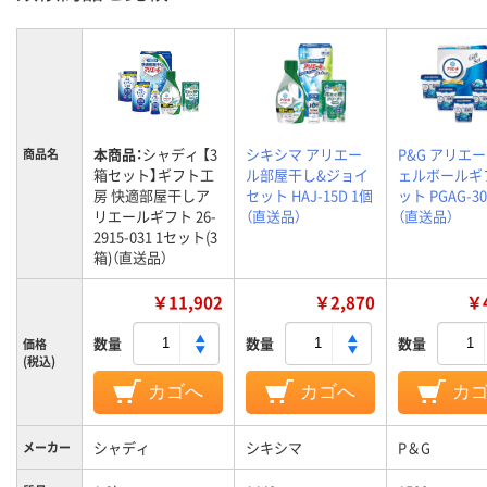
本商品：
シャディ 【3
シキシマ アリエー
P&G アリエ
商品名
箱セット】ギフト工
ル部屋干し&ジョイ
ェルボールギ
房 快適部屋干しア
セット HAJ-15D 1個
ット PGAG-30
リエールギフト 26-
（直送品）
（直送品）
2915-031 1セット(3
箱)（直送品）
￥11,902
￥2,870
￥4
数量
数量
数量
価格
(税込)
カゴへ
カゴへ
カ
シャディ
シキシマ
P＆G
メーカー