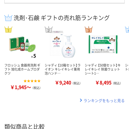
洗剤･石鹸 ギフトの売れ筋ランキング
フロッシュ 食器用洗剤 ギ
シャディ 【10箱セット】ラ
シャディ 【50個セット】キ
シ
フト 旭化成ホームプロダ
イオン キレイキレイ薬用
レイキレイ 除菌ウェット
ト
クツ
泡ハンド…
シート1…
￥9,240
￥8,495
（税込）
（税込）
￥1,945～
（税込）
ランキングをもっと見る
類似商品と比較