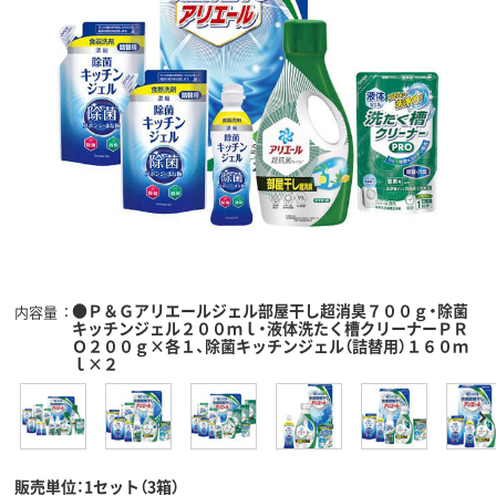
●Ｐ＆Ｇアリエールジェル部屋干し超消臭７００ｇ・除菌
内容量
キッチンジェル２００ｍｌ・液体洗たく槽クリーナーＰＲ
Ｏ２００ｇ×各１、除菌キッチンジェル（詰替用）１６０ｍ
ｌ×２
販売単位：1セット（3箱）