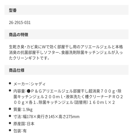
型番
26-2915-031
商品の特徴
生乾き臭・カビ臭にＷで効く部屋干し用のアリエールジェルと本格
消臭の抗菌部屋干しソフター、食器洗剤除菌キッチンジェルが入っ
たクリーンギフトです。
商品仕様
メーカー：シャディ
内容量：●Ｐ＆Ｇアリエールジェル部屋干し超消臭７００ｇ・除
菌キッチンジェル２００ｍｌ・液体洗たく槽クリーナーＰＲＯ２
００ｇ×各１、除菌キッチンジェル（詰替用）１６０ｍｌ×２
質量：1.9kg
寸法：幅178×奥行き145×高さ275mm
原産国：日本
包装：有