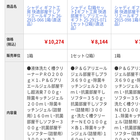
商品名
シャディ ギフト工
シャディ 【2箱セッ
シャディ ギ
房 快適部屋干しア
ト】ギフト工房 快適
房 快適部屋
リエールギフト 26-
部屋干しアリエール
リエールギフト
2915-066 1箱（直送
ギフト 25-2915-071
2915-098 1
品）
1セット(2箱)（直送
品）
品）
価格
￥10,274
￥8,144
￥7
(税込)
1箱
1セット（2箱）
1箱
販売単位
●液体洗たく槽クリ
●Ｐ＆Ｇアリエール
●Ｐ＆Ｇアリ
ーナーＰＲＯ２００
ジェル部屋干しプラ
ジェル部屋干
ｇ×１、Ｐ＆Ｇアリ
ス６９０ｇ・除菌キ
ス６９０ｇ・
エールジェル部屋干
ッチンジェル２００
ッチンジェル
し超消臭７００ｇ・
ｍｌ・抗菌部屋干し
ｍｌ・抗菌部
除菌キッチンジェル
ソフター３５０ｇ・
ソフター３５
２００ｍｌ・除菌キ
抗菌部屋干しソフタ
洗たく槽クリ
ッチンジェル（詰替
ー（詰替用）３００
ＮＥＯ１００
内容量
用）１６０ｍｌ・抗菌
ｇ・洗たく槽クリー
１、除菌キッ
部屋干しソフター３
ナーＮＥＯ１００ｇ
ェル（詰替用）
００ｇ・抗菌部屋干
×各１、除菌キッチ
ｍｌ・抗菌部
しソフター（詰替用）
ンジェル（詰替用）１
ソフター（詰替
３００ｇ×各２
６０ｍｌ×２
００ｇ×各２