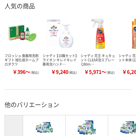
人気の商品
フロッシュ 食器用洗剤
シャディ 【10箱セット】
シャディ 花王 キュキュ
シャディ 花
ギフト 旭化成ホームプ
ライオン キレイキレイ
ット CLEAR泡スプレー
ット本体（22
ロダクツ
薬用泡ハンド…
（280m…
￥396～
￥9,240
￥5,971～
￥6,2
（税込）
（税込）
（税込）
他のバリエーション