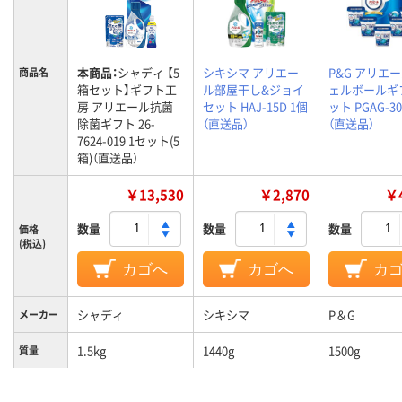
本商品：
シャディ 【5
シキシマ アリエー
P&G アリエ
商品名
箱セット】ギフト工
ル部屋干し&ジョイ
ェルボールギ
房 アリエール抗菌
セット HAJ-15D 1個
ット PGAG-30
除菌ギフト 26-
（直送品）
（直送品）
7624-019 1セット(5
箱)（直送品）
￥13,530
￥2,870
￥4
数量
数量
数量
価格
(税込)
カゴへ
カゴへ
カ
シャディ
シキシマ
P＆G
メーカー
1.5kg
1440g
1500g
質量