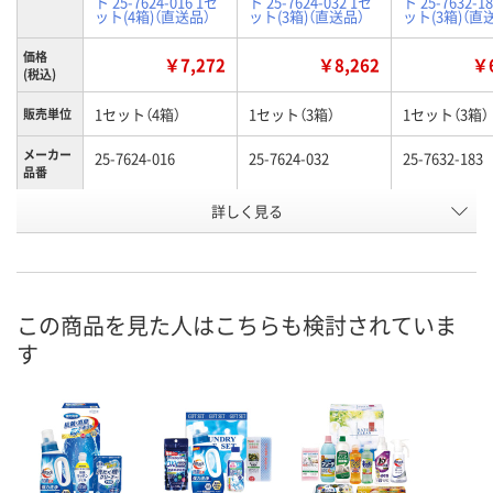
ト 25-7624-016 1セ
ト 25-7624-032 1セ
ト 25-7632-1
ット(4箱)（直送品）
ット(3箱)（直送品）
ット(3箱)（直
価格
￥7,272
￥8,262
￥6
(税込)
1セット（4箱）
1セット（3箱）
1セット（3箱）
販売単位
メーカー
25-7624-016
25-7624-032
25-7632-183
品番
お申込番
詳しく見る
UR08808
UR08809
UR08840
号
直送品
直送品
直送品
在庫
お届け日
この商品を見た人はこちらも検討されていま
お取り扱い終了しま
お取り扱い終了しま
お取り扱い終
す
した
した
した