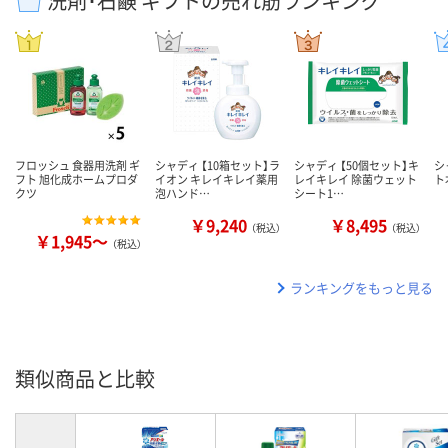
洗剤･石鹸 ギフトの売れ筋ランキング
フロッシュ 食器用洗剤 ギ
シャディ 【10箱セット】ラ
シャディ 【50個セット】キ
シ
フト 旭化成ホームプロダ
イオン キレイキレイ薬用
レイキレイ 除菌ウェット
ト
クツ
泡ハンド…
シート1…
￥9,240
￥8,495
（税込）
（税込）
￥1,945～
（税込）
ランキングをもっと見る
類似商品と比較