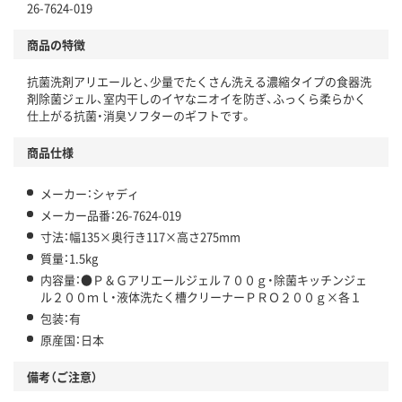
26-7624-019
商品の特徴
抗菌洗剤アリエールと、少量でたくさん洗える濃縮タイプの食器洗
剤除菌ジェル、室内干しのイヤなニオイを防ぎ、ふっくら柔らかく
仕上がる抗菌・消臭ソフターのギフトです。
商品仕様
メーカー：シャディ
メーカー品番：26-7624-019
寸法：幅135×奥行き117×高さ275mm
質量：1.5kg
内容量：●Ｐ＆Ｇアリエールジェル７００ｇ・除菌キッチンジェ
ル２００ｍｌ・液体洗たく槽クリーナーＰＲＯ２００ｇ×各１
包装：有
原産国：日本
備考（ご注意）