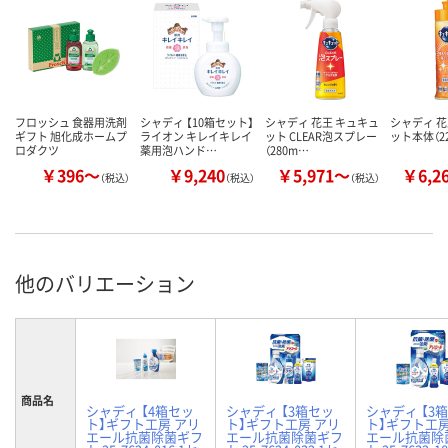
フロッシュ 食器用洗剤
シャディ 【10箱セット】
シャディ 花王 キュキュ
シャディ 花
ギフト 旭化成ホームプ
ライオン キレイキレイ
ット CLEAR泡スプレー
ット本体（22
ロダクツ
薬用泡ハンド…
（280m…
￥396～
￥9,240
￥5,971～
￥6,2
（税込）
（税込）
（税込）
他のバリエーション
商品名
シャディ 【4箱セッ
シャディ 【3箱セッ
シャディ 【3
ト】ギフト工房 アリ
ト】ギフト工房 アリ
ト】ギフト工房
エール抗菌除菌ギフ
エール抗菌除菌ギフ
エール抗菌除