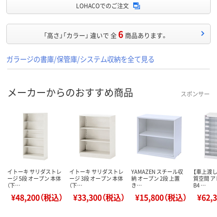
LOHACOでのご注文
6
「高さ」「カラー」 違いで 全
商品あります。
ガラージの書庫/保管庫/システム収納を全て見る
メーカーからのおすすめ商品
スポンサー
イトーキ サリダストレ
イトーキ サリダストレ
YAMAZEN スチール収
【車上渡し
ージ 5段 オープン 本体
ージ 3段 オープン 本体
納 オープン 2段 上置
質空間 
（下…
（下…
き…
B4 …
¥48,200（税込）
¥33,300（税込）
¥15,800（税込）
¥62,