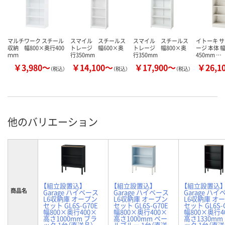
マルチワーク スチール
スマイル スチールス
スマイル スチールス
イトーキ 
収納 幅800×奥行400
トレージ 幅600×奥
トレージ 幅800×奥
ージ 本体 
ｍｍ
行350mm
行350mm
450mm …
￥3,980～
￥14,100～
￥17,900～
￥26,1
（税込）
（税込）
（税込）
他のバリエーション
【組立設置込】
【組立設置込】
【組立設置込】
商品名
Garage ハイベース
Garage ハイベース
Garage ハ
L6収納庫 オープン
L6収納庫 オープン
L6収納庫 オ
セット GL6S-G70E
セット GL6S-G70E
セット GL6S-
幅800×奥行400×
幅800×奥行400×
幅800×奥行4
高さ1000mm ブラ
高さ1000mm ペー
高さ1330mm
ック 1台（直送品）
ルブルー 1台（直送
ック 1台（直送