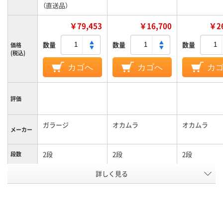
（直送品）
￥79,453
￥16,700
￥26
数量
数量
数量
価格
(税込)
カゴへ
カゴへ
カ
評価
ガラージ
オカムラ
オカムラ
メーカー
2段
2段
2段
段数
詳しく見る
オープンタイプ
オープンタイプ
オープンタイ
商品区分
カラーグ
グレー系
ホワイト系
ホワイト系
ループ
設置タイ
下置き