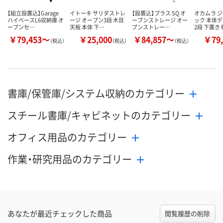
【組立設置込】Garage
イトーキ サリダストレ
【設置込】プラス SQ オ
オカムラ 
ハイベースL6収納庫 オ
ージ オープン3段 木目
ープンストレージ オー
ック 本体
ープンセ…
天板 本体 下…
プンストレー…
2段 下置き
￥79,453～
￥25,000
￥84,857～
￥79,
（税込）
（税込）
（税込）
書庫/保管庫/システム収納のカテゴリー
スチール書庫/キャビネットのカテゴリー
オフィス用品のカテゴリー
作業・研究用品のカテゴリー
あなたが最近チェックした商品
閲覧履歴の削除