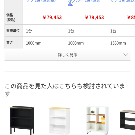
品）
価格
￥79,453
￥79,453
￥85
(税込)
1台
1台
1台
販売単位
1000mm
1000mm
1330mm
高さ
詳しく見る
ブラック
ペールブルー
ブラック
カラー
お申込番
X273707
X273706
X273704
号
直送品
直送品
直送品
在庫
この商品を見た人はこちらも検討されていま
す
8月27日（木）まで
8月27日（木）まで
8月27日（木）
お届け日
数量
数量
数量
カゴへ
カゴへ
カ