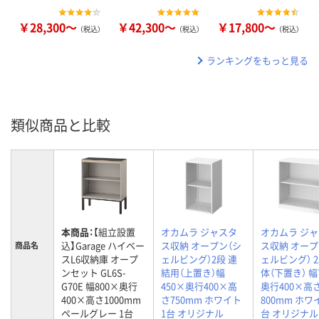
￥28,300～
￥42,300～
￥17,800～
（税込）
（税込）
（税込）
ランキングをもっと見る
類似商品と比較
本商品：
【組立設置
オカムラ ジャスタ
オカムラ ジ
込】Garage ハイベー
ス収納 オープン（シ
ス収納 オープ
商品名
スL6収納庫 オープ
ェルビング）2段 連
ェルビング） 2
ンセット GL6S-
結用（上置き）幅
体（下置き） 幅
G70E 幅800×奥行
450×奥行400×高
奥行400×高
400×高さ1000mm
さ750mm ホワイト
800mm ホワ
ペールグレー 1台
1台 オリジナル
台 オリジナル