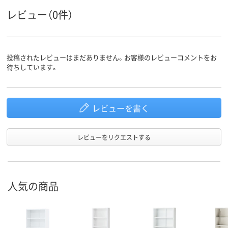
プ
レビュー（0件）
鍵無し
施錠方法
25.2kg
13.5Kg
19.5Kg
質量
投稿されたレビューはまだありません。お客様のレビューコメントをお
アスクル
待ちしています。
商品環境
60
60
スコア
レビューを書く
レビューをリクエストする
人気の商品