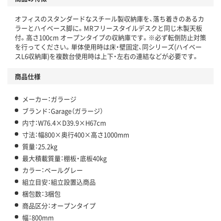
オフィスのスタンダードなスチール製収納庫を、落ち着きのあるカ
ラーとハイベース脚に。MRフリースタイルデスクと同じ木製天板
付。高さ100cm オープンタイプの収納庫です。※必ず転倒防止対策
を行ってください。単体使用時は床・壁固定、同シリーズ(ハイベー
スL6収納庫)を複数台使用時は上下・左右の連結などが必要です。
商品仕様
メーカー：ガラージ
ブランド：Garage（ガラージ）
内寸：W76.4×D39.9×H67cm
寸法：幅800×奥行400×高さ1000mm
質量：25.2kg
最大積載質量：棚板・底板40kg
カラー：ペールグレー
組立目安：組立設置込商品
梱包数：3梱包
商品区分：オープンタイプ
幅：800mm