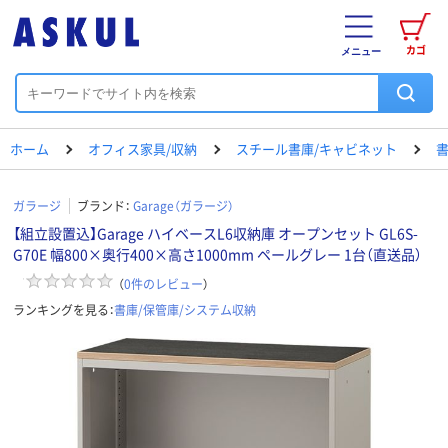
カゴ
メニュー
ホーム
オフィス家具/収納
スチール書庫/キャビネット
書
ガラージ
ブランド：
Garage（ガラージ）
【組立設置込】Garage ハイベースL6収納庫 オープンセット GL6S-
G70E 幅800×奥行400×高さ1000mm ペールグレー 1台（直送品）
（
0
件のレビュー
）
ランキングを見る：
書庫/保管庫/システム収納