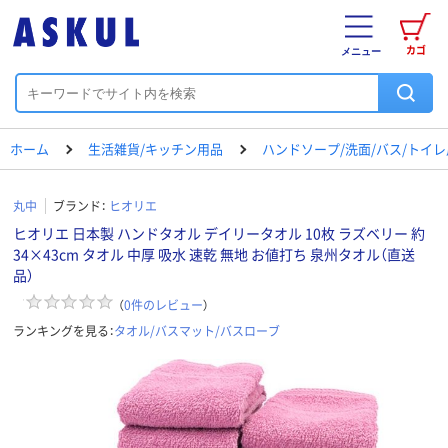
カゴ
メニュー
ホーム
生活雑貨/キッチン用品
ハンドソープ/洗面/バス/トイ
丸中
ブランド：
ヒオリエ
ヒオリエ 日本製 ハンドタオル デイリータオル 10枚 ラズベリー 約
34×43cm タオル 中厚 吸水 速乾 無地 お値打ち 泉州タオル（直送
品）
（
0
件のレビュー
）
ランキングを見る：
タオル/バスマット/バスローブ