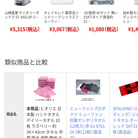
山崎産業 サニタリーボ
キレイキレイ 薬用泡ハ
（お徳用）IHマット 薄い
詰め替え
ックス ST-K6S DP-3…
ンドソープ シトラスフ
SOFTタイプ 直径約
ディスペ
ルーティ…
21…
レッ…
¥5,315（税込）
¥3,067（税込）
¥1,080（税込）
¥1,
類似商品と比較
本商品：
ヒオリエ 日
ミューファンプロダ
SPALDING（
本製 ハンドタオル
クツ ミューファン
ディング） ジ
商品名
デイリータオル 10
抗菌オシボリタオル
ドタオル ボ
枚 ラズベリー 約
(12枚入) 赤 62-6761-
レッド SAT211
34×43cm タオル 中
24 1枚(12枚)（直送
枚（直送品）
厚 吸水 速乾 無地 お
品）