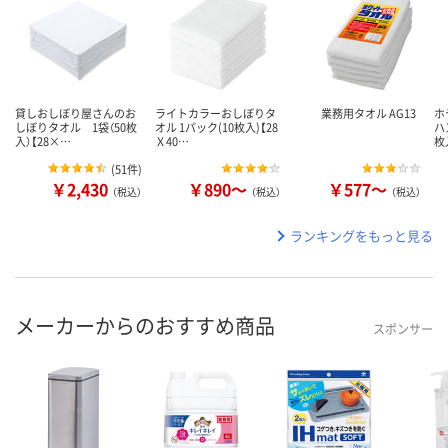
貸しおしぼり屋さんのお
ライトカラーおしぼりタ
業務用タオル AG13
ホ
しぼりタオル 1袋（50枚
オル 1パック(10枚入)【28
ハ
入）【28×…
Ｘ40…
枚
(
51件
)
￥2,430
￥890～
￥577～
（税込）
（税込）
（税込）
ランキングをもっと見る
メーカーからのおすすめ商品
スポンサー