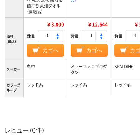
値打ち 泉州タオル
（直送品）
￥3,800
￥12,644
￥3
数量
数量
数量
価格
(税込)
カゴへ
カゴへ
カ
丸中
ミューファンプロダ
SPALDING
メーカー
クツ
レッド系
レッド系
レッド系
カラーグ
ループ
レビュー（0件）