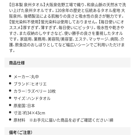
【日本製 泉州タオル】大阪泉佐野工場で織り、和泉山脈の天然水で洗
い上げた泉州タオルです。120余年の歴史と伝統あるタオル産地 大
阪泉州。後晒製法による肌触りの良さと吸水性の良さが魅力です。
【蛍光染料不使用】蛍光染料は使用しておりません。【毎日使いにオ
ススメ】厚すぎず、薄すぎず、毎日使いにピッタリ。吸水性や乾きや
すさ、また収納のしやすさなど、使い勝手の良さを重視したタオル
です。家庭用、業務用、美容院/美容室、エステ、マッサージ、病院、介
護、飲食店のおしぼりとしてなど幅広いシーンでご利用いただけま
す。
商品仕様
メーカー：丸中
ブランド：ヒオリエ
カラー：ラズベリー 10枚
サイズ：ハンドタオル
原産国：日本
寸法：約34×43cm
原材料 ※お手元に届いた商品を必ずご確認ください：綿
備考（ご注意）