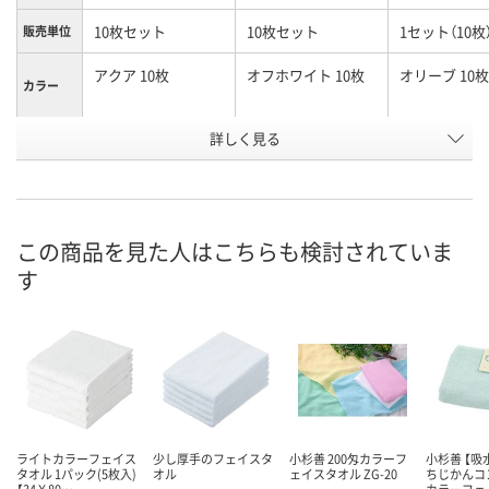
10枚セット
10枚セット
1セット（10枚
販売単位
アクア 10枚
オフホワイト 10枚
オリーブ 10枚
カラー
お申込番
詳しく見る
X299123
X299067
X299084
号
直送品
直送品
入荷待ち
在庫
8月27日（木）まで
8月27日（木）まで
2026年8月下
お届け日
この商品を見た人はこちらも検討されていま
す
数量
数量
数量
カゴへ
カゴへ
カ
ライトカラーフェイス
少し厚手のフェイスタ
小杉善 200匁カラーフ
小杉善 【吸
タオル 1パック(5枚入)
オル
ェイスタオル ZG-20
ちじかんコ