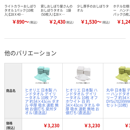
ライトカラーおしぼり
貸しおしぼり屋さんの
少し厚手のおしぼりタ
ホテル仕様
タオル 1パック(10枚
おしぼりタオル 1袋
オル
ー ハンド
入)【28Ｘ40…
（50枚入）【28×…
パック(5枚入
￥890～
￥2,430
￥1,530～
￥1,2
（税込）
（税込）
（税込）
他のバリエーション
ヒオリエ 日本製 ハ
ヒオリエ 日本製 ハ
丸中 日本製 
商品名
ンドタオル デイリ
ンドタオル デイリ
ー ハンドタオ
ータオル 10枚 アク
ータオル 10枚 オフ
リーブ 約34×
ア 約34×43cm タオ
ホワイト 白 約
DYSs702X999
ル 中厚 吸水 速乾 無
34×43cm タオル 中
セット(10枚)
地 お値打ち 泉州タ
厚 吸水 速乾 無地 お
オル（直送品）
値打ち（直送品）
価格
￥3,230
￥3,230
￥3
(税込)