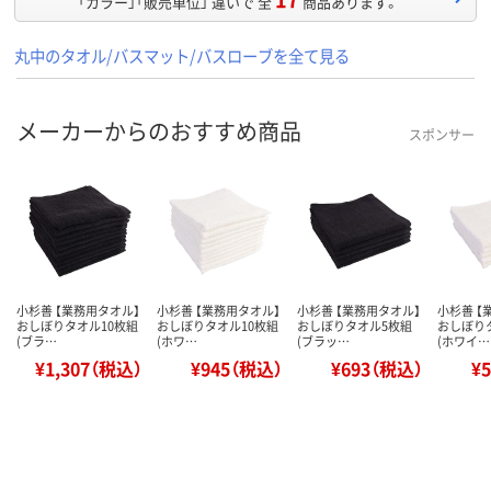
「カラー」「販売単位」 違いで 全
商品あります。
丸中のタオル/バスマット/バスローブを全て見る
メーカーからのおすすめ商品
スポンサー
小杉善 【業務用タオル】
小杉善 【業務用タオル】
小杉善 【業務用タオル】
小杉善 【
おしぼりタオル10枚組
おしぼりタオル10枚組
おしぼりタオル5枚組
おしぼり
(ブラ…
(ホワ…
(ブラッ…
(ホワイ…
¥1,307（税込）
¥945（税込）
¥693（税込）
¥