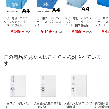
コピー用紙 アスク
コピー用紙 マルチペ
コピー用紙 マルチペ
コピー用紙
ル マルチペーパー ス
ーパー スーパーエコ
ーパー スーパーホワ
ーパー ス
ーパーホワイト+
ノミー+
イトＪ 国内生産品
ノミーＪ 
￥149～
￥149～
￥459～
￥4
（税込）
（税込）
（税込）
この商品を見た人はこちらも検討されていま
す
大直 コピー用紙 和紙
大直 徳用大礼紙 白 1冊
大直 花大礼紙 プリンタ
長門屋商店
A4
（100枚入）
ー用和紙
対応和紙 