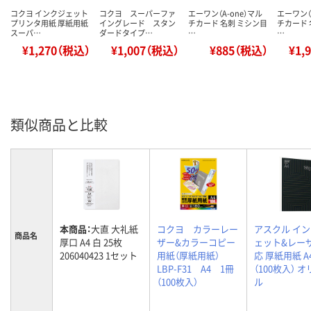
コクヨ インクジェット
コクヨ スーパーファ
エーワン（A-one）マル
エーワン（
プリンタ用紙 厚紙用紙
イングレード スタン
チカード 名刺 ミシン目
チカード 
スーパ…
ダードタイプ…
…
…
¥1,270（税込）
¥1,007（税込）
¥885（税込）
¥1,
類似商品と比較
本商品：
大直 大礼紙
コクヨ カラーレー
アスクル イ
商品名
厚口 A4 白 25枚
ザー&カラーコピー
ェット&レー
206040423 1セット
用紙（厚紙用紙）
応 厚紙用紙 A4
LBP-F31 A4 1冊
（100枚入） 
（100枚入）
ル