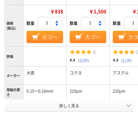
￥838
￥1,500
￥1
数量
数量
数量
価格
(税込)
カゴへ
カゴへ
カ
評価
4.4
4.4
（
32件
）
（
21件
）
大直
コクヨ
アスクル
メーカー
用紙の厚
0.15～0.16mm
210μm
210μm
さ
詳しく見る
その他/特殊用紙
フルカラー用紙
フルカラー用
用紙の種
類
25
100、100枚
100
枚数
A4
A4
A4
サイズ