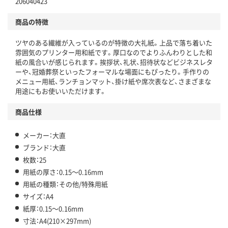
206040423
商品の特徴
ツヤのある繊維が入っているのが特徴の大礼紙。上品で落ち着いた
雰囲気のプリンター用和紙です。厚口なのでよりふんわりとした和
紙の風合いが感じられます。挨拶状、礼状、招待状などビジネスレタ
ーや、冠婚葬祭といったフォーマルな場面にもぴったり。手作りの
メニュー用紙、ランチョンマット、掛け紙や席次表など、さまざまな
用途にもお使いいただけます。
商品仕様
メーカー：大直
ブランド：大直
枚数：25
用紙の厚さ：0.15～0.16mm
用紙の種類：その他/特殊用紙
サイズ：A4
紙厚：0.15～0.16mm
寸法：A4(210×297mm)