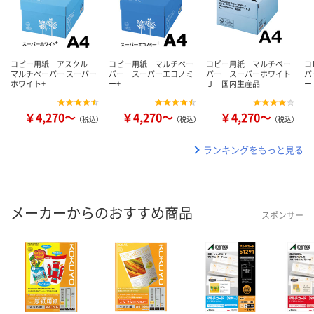
コピー用紙 アスクル
コピー用紙 マルチペー
コピー用紙 マルチペー
コ
マルチペーパー スーパー
パー スーパーエコノミ
パー スーパーホワイト
パ
ホワイト+
ー+
Ｊ 国内生産品
ー
￥4,270～
￥4,270～
￥4,270～
（税込）
（税込）
（税込）
ランキングをもっと見る
メーカーからのおすすめ商品
スポンサー