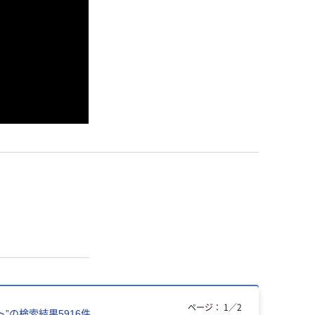
ページ：
1
／
2
ト
”の検索結果
5916
件