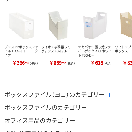
数量
数量
数量
カゴへ
カゴへ
カ
プラス PPボックスファ
ライオン事務器 フリー
ナカバヤシ 置き勉ファ
リヒトラブ
イル＋ A4ヨコ ロータ
ボックス FB-135P
イルボックスA4 ホワイ
ボックス
イプ
ト FBS-E…
￥366～
￥869～
￥618
￥8
（税込）
（税込）
（税込）
ボックスファイル（ヨコ）のカテゴリー
ボックスファイルのカテゴリー
オフィス用品のカテゴリー