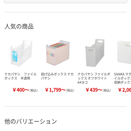
人気の商品
ナカバヤシ ファイル
投げ込みボックス ナカ
ナカバヤシ ファイルボ
SANKA 
ボックス 半透明
バヤシ
ックス オフホワイト
イルボック
A4ヨコ
収納ボック
￥400～
￥1,799～
￥439～
￥2,0
（税込）
（税込）
（税込）
他のバリエーション