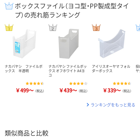
ボックスファイル（ヨコ型・PP製成型タイ
プ）の売れ筋ランキング
ナカバヤシ ファイルボ
ナカバヤシ ファイルボッ
アイリスオーヤマ フォル
投
ックス 半透明
クス オフホワイト A4ヨ
ダーボックス
ヤ
コ
￥499～
￥439～
￥339～
（税込）
（税込）
（税込）
ランキングをもっと見る
類似商品と比較