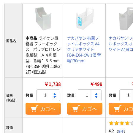
本商品：
ライオン事
ナカバヤシ 抗菌フ
ナカバヤシ 
商品名
務器 フリーボック
ァイルボックス A4
ルボックス 
ス ポリプロピレン
クリアホワイト
ワイト A4ヨ
樹脂製 Ａ４判横
FBK-E04-CW 1個 背
型 背幅１５５mm
幅130mm
FB-135P 透明 11863
2冊（直送品）
￥1,738
￥499
数量
数量
数量
価格
(税込)
カゴへ
カゴへ
カ
評価
4.2
（
5件
）