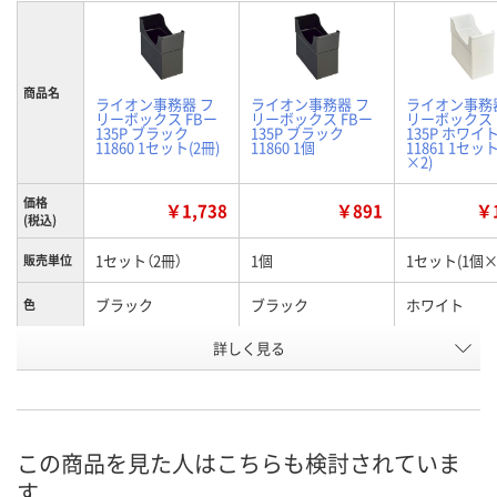
商品名
ライオン事務器 フ
ライオン事務器 フ
ライオン事務
リーボックス FBー
リーボックス FBー
リーボックス 
135P ブラック
135P ブラック
135P ホワイ
11860 1セット(2冊)
11860 1個
11861 1セッ
×2)
価格
￥1,738
￥891
￥1
(税込)
1セット（2冊）
1個
1セット(1個×
販売単位
ブラック
ブラック
ホワイト
色
お申込番
詳しく見る
X350213
HH66099
X350214
号
4点
8点
入荷待ち
在庫
ご注文後、お
この商品を見た人はこちらも検討されていま
8月8日（土）
8月8日（土）
ついてご連絡
お届け日
す
ます