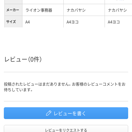
ライオン事務器
ナカバヤシ
ナカバヤシ
メーカー
A4
A4ヨコ
A4ヨコ
サイズ
クリア(透明)系
クリア(透明・半透明)
ホワイト系
カラーグ
ループ
系、ホワイト系
155
背幅
レビュー（0件）
ヨコ
向き
投稿されたレビューはまだありません。お客様のレビューコメントをお
待ちしています。
レビューを書く
レビューをリクエストする