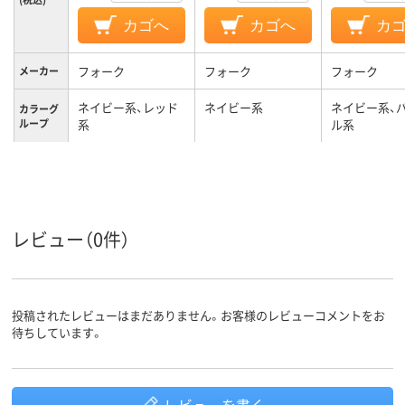
カゴへ
カゴへ
カ
フォーク
フォーク
フォーク
メーカー
ネイビー系、レッド
ネイビー系
ネイビー系、
カラーグ
ループ
系
ル系
LL
M
LL
サイズ
女性用
レディス
対象
レビュー（0件）
投稿されたレビューはまだありません。お客様のレビューコメントをお
待ちしています。