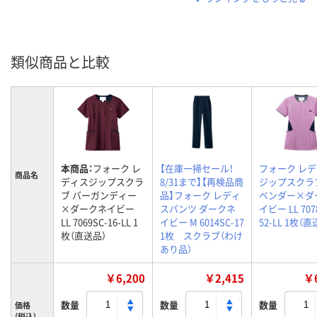
類似商品と比較
本商品：
フォーク レ
【在庫一掃セール！
フォーク レ
商品名
ディスジップスクラ
8/31まで】【再検品商
ジップスクラ
ブ バーガンディー
品】フォーク レディ
ベンダー×ダ
×ダークネイビー
スパンツ ダークネ
イビー LL 707
LL 7069SC-16-LL 1
イビー M 6014SC-17
52-LL 1枚（
枚（直送品）
1枚 スクラブ（わけ
あり品）
￥6,200
￥2,415
￥6
数量
数量
数量
価格
(税込)