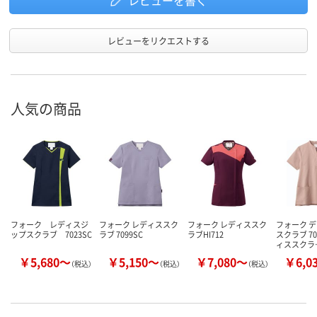
レビューを書く
レビューをリクエストする
人気の商品
フォーク レディスジ
フォーク レディススク
フォーク レディススク
フォーク 
ップスクラブ 7023SC
ラブ 7099SC
ラブHI712
スクラブ 70
ィススクラ
￥5,680～
￥5,150～
￥7,080～
￥6,0
（税込）
（税込）
（税込）