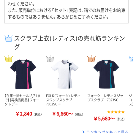
わせください。
また、販売単位における「セット」表記は、箱でのお届けをお約束
するものではありません。あらかじめご了承ください。
スクラブ上衣(レディス)の売れ筋ランキン
グ
【在庫一掃セール！8/31ま
FOLK（フォーク） レディ
フォーク レディスジッ
ジ
で】【再検品商品】フォー
スジップスクラブ
プスクラブ 7023SC
コ
ク レデ…
7052SC …
ス
￥2,840
￥6,660～
（税込）
（税込）
￥5,680～
（税込）
ランキングをもっと見る