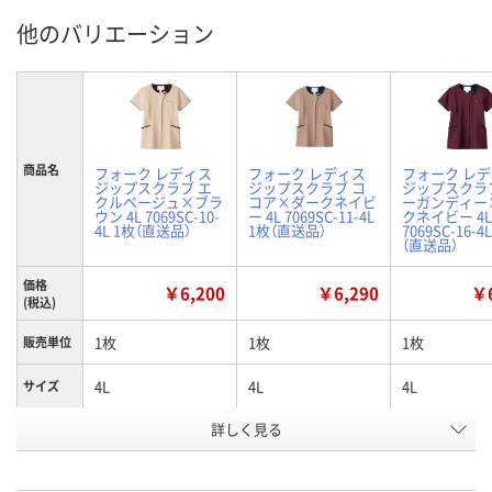
他のバリエーション
商品名
フォーク レディス
フォーク レディス
フォーク レ
ジップスクラブ エ
ジップスクラブ コ
ジップスクラ
クルベージュ×ブラ
コア×ダークネイビ
ーガンディー
ウン 4L 7069SC-10-
ー 4L 7069SC-11-4L
クネイビー 4L
4L 1枚（直送品）
1枚（直送品）
7069SC-16-4
（直送品）
価格
￥6,200
￥6,290
￥6
(税込)
1枚
1枚
1枚
販売単位
4L
4L
4L
サイズ
詳しく見る
エクルベージュ×ブ
ココア×ダークネイ
バーガンディ
カラー
ラウン
ビー
ークネイビー
お申込番