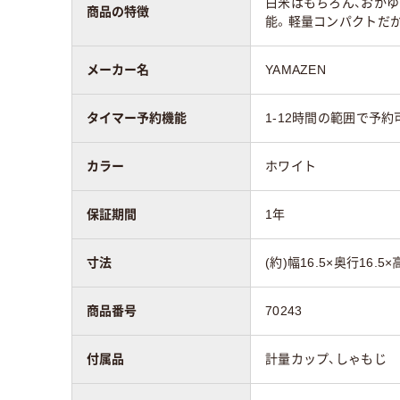
白米はもちろん、おかゆ
商品の特徴
能。軽量コンパクトだ
メーカー名
YAMAZEN
タイマー予約機能
1-12時間の範囲で予約
カラー
ホワイト
保証期間
1年
寸法
(約)幅16.5×奥行16.5×
商品番号
70243
付属品
計量カップ、しゃもじ