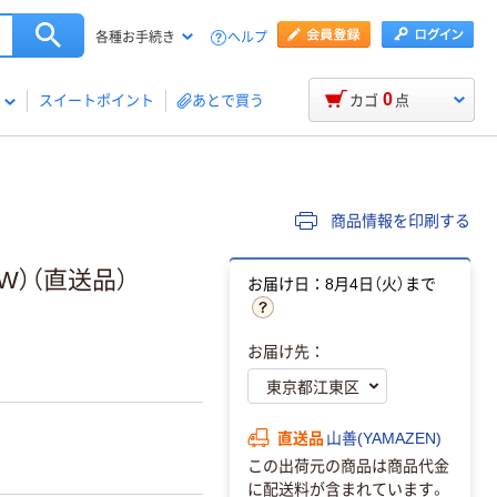
ヘルプ
各種お手続き
0
スイートポイント
あとで買う
カゴ
点
商品情報を印刷する
（W）（直送品）
お届け日：8月4日（火）まで
お届け先：
直送品
山善(YAMAZEN)
この出荷元の商品は商品代金
に配送料が含まれています。