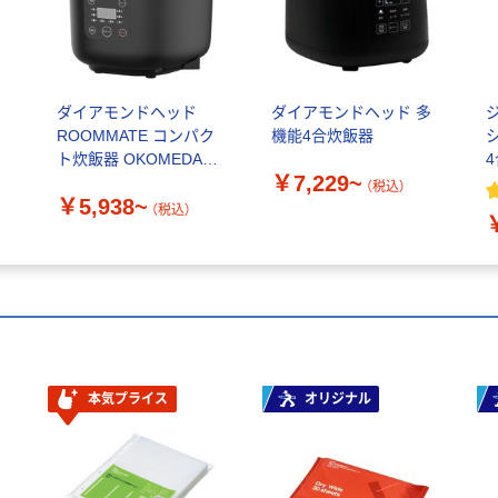
ャ
ダイアモンドヘッド
ダイアモンドヘッド 多
ROOMMATE コンパク
機能4合炊飯器
ト炊飯器 OKOMEDAKI
￥7,229~
RM-204H
S
（税込）
￥5,938~
（税込）
本気プライス
オリジナル