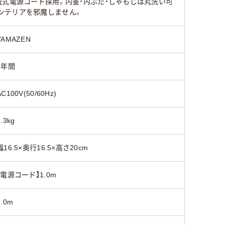
脱式電源コード採用。内釜・内ぶた・しゃもじは丸洗い可
ンテリアを邪魔しません。
YAMAZEN
1年間
AC100V(50/60Hz)
1.3kg
幅16.5×奥行16.5×高さ20cm
【電源コード】1.0m
1.0m