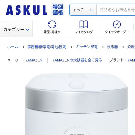
すべて
カテゴリー
履歴・再注文
マイカタログ
クイックオーダー
ホーム
事務機器/家電/電池/照明
キッチン家電
炊飯器
炊飯
メーカー
YAMAZEN
YAMAZENの炊飯器を全て見る
ブランド
YAM