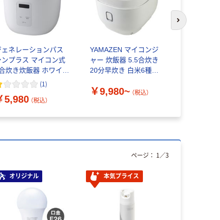
次のスライド
ジェネレーションパス
YAMAZEN マイコンジ
ダイアモン
シンプラス マイコン式
ャー 炊飯器 5.5合炊き
イコン炊飯
4合炊き炊飯器 ホワイト
20分早炊き 白米6種炊
UMADAKI
P-RCMC4-WH 1台
き分け
(
1
)
￥9,980~
￥7,588
（税込）
￥5,980
（税込）
ページ：
1
／
3
オリジナル
本気プライス