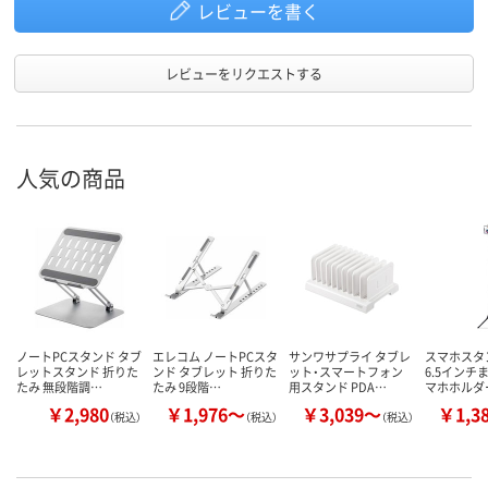
レビューを書く
レビューをリクエストする
人気の商品
ノートPCスタンド タブ
エレコム ノートPCスタ
サンワサプライ タブレ
スマホスタン
レットスタンド 折りた
ンド タブレット 折りた
ット・スマートフォン
6.5インチ
たみ 無段階調…
たみ 9段階…
用スタンド PDA…
マホホルダ
￥2,980
￥1,976～
￥3,039～
￥1,3
（税込）
（税込）
（税込）