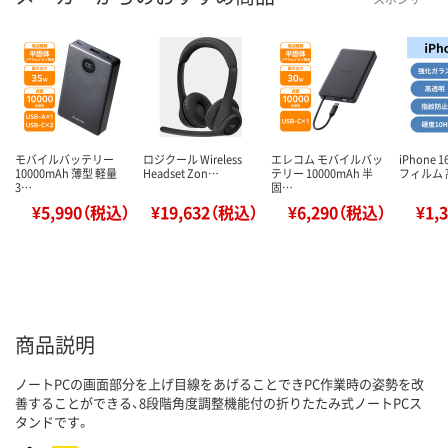
モバイルバッテリー
ロジクール Wireless
エレコム モバイルバッ
iPhone 
10000mAh 薄型 軽量
Headset Zon…
テリー 10000mAh 半
フィルム
3…
固…
¥5,990（税込）
¥19,632（税込）
¥6,290（税込）
¥1,
商品説明
ノートPCの画面部分を上げ目線をあげることできPC作業時の姿勢を改
善することができる、8段階角度調整機能付の折りたたみ式ノートPCス
タンドです。