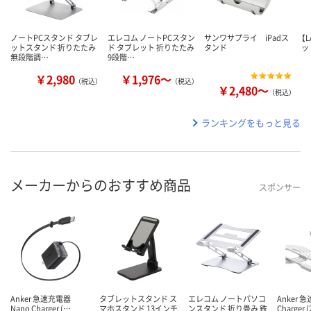
ノートPCスタンド タブレ
エレコム ノートPCスタン
サンワサプライ iPadス
【
ットスタンド 折りたたみ
ド タブレット 折りたたみ
タンド
ッ
無段階調…
9段階…
￥2,980
￥1,976～
（税込）
（税込）
￥2,480～
（税込）
ランキングをもっと見る
メーカーからのおすすめ商品
スポンサー
Anker 急速充電器
タブレットスタンド ス
エレコム ノートパソコ
Anker 
Nano Charger (…
マホスタンド 13インチ
ンスタンド 折り畳み 鉄
Charger 