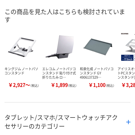
この商品を見た人はこちらも検討されていま
す
キングジム ノートパソ
エレコム ノートパソコ
和泉化成 ノートパソコ
アイリスオ
コンスタンド
ンスタンド 貼り付け式
ンスタンド GY
トPCスタン
折りたたみ ロ…
4906137329…
ンスタンド)
￥2,927～
￥1,899
￥1,100
￥3,2
（税込）
（税込）
（税込）
タブレット/スマホ/スマートウォッチアク
セサリーのカテゴリー