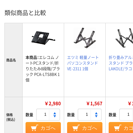
類似商品と比較
本商品：
エレコム ノ
エツミ 軽量ノート
折り畳みアル
商品名
ートPCスタンド/折
パソコンスタンド
スタンド ブ
りたたみ8段階/ブラ
VE-2311 1個
LAKOLE/ラ
ック PCA-LTS8BK 1
個
￥2,980
￥1,567
￥1
数量
数量
数量
価格
(税込)
カゴへ
カゴへ
カ