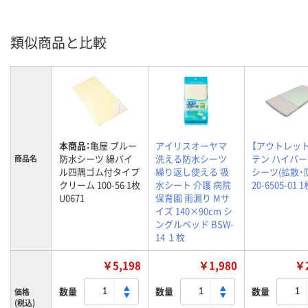
類似商品と比較
本商品：
亀屋 ブルー
アイリスオーヤマ
【アウトレッ
防水シーツ 綿パイ
洗える防水シーツ
テン ハイパ
商品名
ル四隅ゴム付タイプ
繰り返し使える 吸
シーツ(拡散・
クリーム 100-56 1枚
水シート 介護 病院
20-6505-01 
U0671
保育園 雨漏り Mサ
イズ 140×90cm シ
ングルベッド BSW-
14 １枚
￥5,198
￥1,980
￥2
数量
数量
数量
価格
(税込)