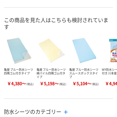
この商品を見た人はこちらも検討されていま
す
亀屋 ブルー防水シーツ
亀屋 ブルー防水シーツ
亀屋 ブルー防水シーツ
WY防水シ
四隅ゴム付きタイプ
綿パイル四隅ゴム付タ
スムースボックスタイ
付き 川本
イプ
プ
￥4,380～
￥5,198～
￥5,104～
￥4,9
（税込）
（税込）
（税込）
防水シーツのカテゴリー