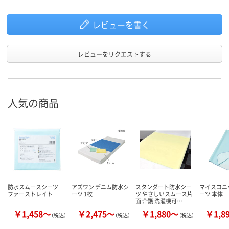
レビューを書く
レビューをリクエストする
人気の商品
防水スムースシーツ
アズワン デニム防水シ
スタンダート防水シー
マイスコニ
ファーストレイト
ーツ 1枚
ツ やさしいスムース片
ーツ 本体
面 介護 洗濯機可…
￥1,458～
￥2,475～
￥1,880～
￥1,8
（税込）
（税込）
（税込）