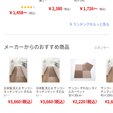
護 1…
90×145
￥2,380
￥1,726～
（税込）
（税込）
￥1,458～
（税込）
ランキングをもっと見る
メーカーからのおすすめ商品
スポンサー
日本製 洗える サンコー
日本製 洗える サンコー
サンコー ずれない タイ
サンコー 
キッチンマット ずれな
キッチンマット ずれな
ルカーペット
チンマッ
い …
い …
30×30cm…
45×150
¥3,660（税込）
¥3,660（税込）
¥2,220（税込）
¥2,