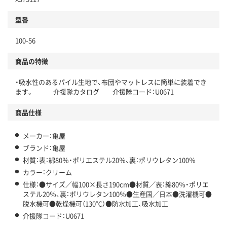
型番
100-56
商品の特徴
・吸水性のあるパイル生地で、布団やマットレスに簡単に装着でき
ます。 介援隊カタログ 介援隊コード：U0671
商品仕様
メーカー：亀屋
ブランド：亀屋
材質：表：綿80％・ポリエステル20％、裏：ポリウレタン100％
カラー：クリーム
仕様：●サイズ／幅100×長さ190cm●材質／表：綿80％・ポリエ
ステル20％、裏：ポリウレタン100％●生産国／日本●洗濯機可●
脱水機可●乾燥機可（130℃）●防水加工、吸水加工
介援隊コード：U0671