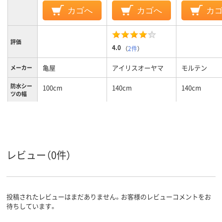
カゴへ
カゴへ
カ
評価
4.0
（
2件
）
亀屋
アイリスオーヤマ
モルテン
メーカー
防水シー
100cm
140cm
140cm
ツの幅
防水シー
190cm
90cm
90cm
ツの長さ
乾燥機可、洗濯機可
洗濯機可
特徴
レビュー（0件）
カラーグ
ホワイト系
イエロー系
グリーン系
ループ
投稿されたレビューはまだありません。お客様のレビューコメントをお
待ちしています。