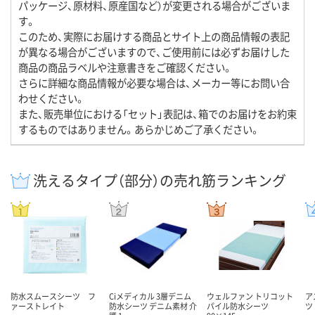
パッケージ、原材料、原産国など）が変更される場合がございま
す。
このため、実際にお届けする商品とサイト上の商品情報の表記
が異なる場合がございますので、ご使用前には必ずお届けした
商品の商品ラベルや注意書きをご確認ください。
さらに詳細な商品情報が必要な場合は、メーカー等にお問い合
わせください。
また、販売単位における「セット」表記は、箱でのお届けをお約束
するものではありません。あらかじめご了承ください。
洗えるタイプ（部分）の売れ筋ランキング
防水スムースシーツ フ
Ciメディカル 3層デニム
ウェルファン トリコット
ア
ァーストレイト
防水シーツ デニム素材 介
パイル防水シーツ
ツ