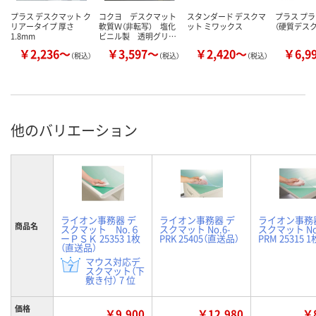
プラス デスクマット ク
コクヨ デスクマット
スタンダード デスクマ
プラス プ
リアータイプ 厚さ
軟質Ｗ（非転写） 塩化
ット ミワックス
（硬質デス
1.8mm
ビニル製 透明グリ…
￥2,236～
￥3,597～
￥2,420～
￥6,9
（税込）
（税込）
（税込）
他のバリエーション
ライオン事務器 デ
ライオン事務器 デ
ライオン事務
商品名
スクマット No.６
スクマット No.6-
スクマット No
ーＰＳＫ 25353 1枚
PRK 25405（直送品）
PRM 25315 1
（直送品）
マウス対応デ
スクマット（下
敷き付） 7 位
価格
￥9,900
￥12,980
￥8