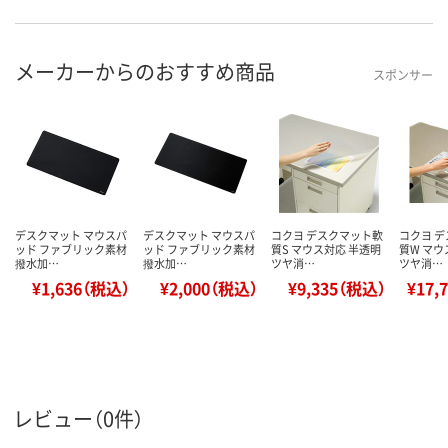
メーカーからのおすすめ商品
スポンサー
デスクマット マウスパ
デスクマット マウスパ
コクヨ デスクマット軟
コクヨ 
ッド ファブリック素材
ッド ファブリック素材
質S マウス対応 半透明
質W マウ
撥水加…
撥水加…
ツヤ消…
ツヤ消…
¥1,636（税込）
¥2,000（税込）
¥9,335（税込）
¥17,
レビュー（0件）