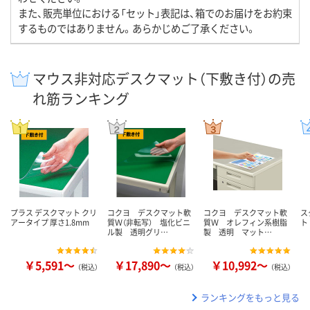
また、販売単位における「セット」表記は、箱でのお届けをお約束
するものではありません。あらかじめご了承ください。
マウス非対応デスクマット（下敷き付）の売
れ筋ランキング
プラス デスクマット クリ
コクヨ デスクマット軟
コクヨ デスクマット軟
ス
アータイプ 厚さ1.8mm
質Ｗ（非転写） 塩化ビニ
質Ｗ オレフィン系樹脂
ト
ル製 透明グリ…
製 透明 マット…
￥5,591～
￥17,890～
￥10,992～
（税込）
（税込）
（税込）
ランキングをもっと見る