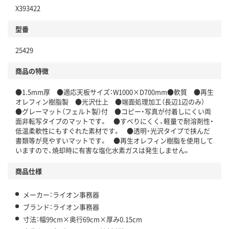
X393422
型番
25429
商品の特徴
●1.5mm厚 ●適応天板サイズ：W1000×D700mm●軟質 ●再生
オレフィン樹脂製 ●光沢仕上 ●端面処理加工（長辺1辺のみ）
●グレーマット（フェルト製）付 ●コピー・写真が付着しにくい両
面非転写タイプのマットです。 ●すべりにくく、軽量で耐溶剤性・
低温柔軟性にもすぐれた素材です。 ●透明・光沢タイプで挟んだ
書類等が見やすいマットです。 ●再生オレフィン樹脂を使用して
いますので、焼却時に有害な塩化水素ガスは発生しません。
商品仕様
メーカー：ライオン事務器
ブランド：ライオン事務器
寸法：幅99cm×奥行69cm×厚み0.15cm