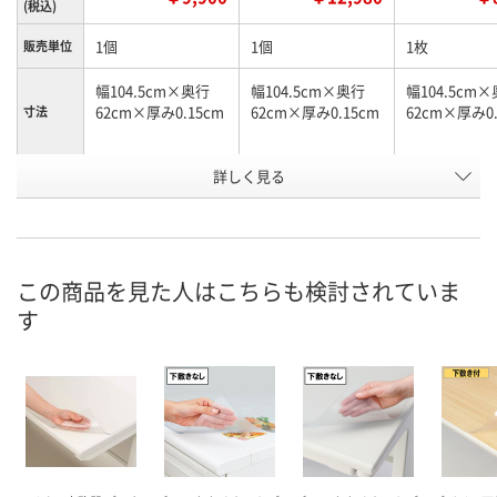
(税込)
1個
1個
1枚
販売単位
幅104.5cm×奥行
幅104.5cm×奥行
幅104.5cm
62cm×厚み0.15cm
62cm×厚み0.15cm
62cm×厚み0.
寸法
詳しく見る
グリーンマット/再
グリーンマット付/
グリーンマッ
商品タイ
プ
生塩ビ（光沢）
再生オレフィン
再生塩ビ
お申込番
EW52289
X393404
X393381
号
この商品を見た人はこちらも検討されていま
直送品
直送品
あり
在庫
す
8月26日（水）まで
8月26日（水）まで
8月11日（火）
お届け日
数量
数量
数量
カゴへ
カゴへ
カ