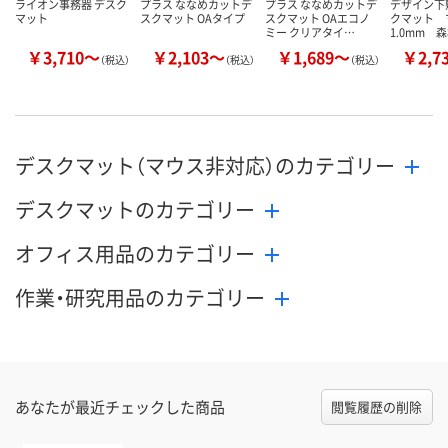
ライオン事務器 デスク
プラス ななめカットデ
プラス ななめカットデ
デザイン下
マット
スクマット OAタイプ
スクマット OAエコノ
クマット 
ミー クリアタイ…
1.0mm 
￥3,710～
￥2,103～
￥1,689～
￥2,7
（税込）
（税込）
（税込）
デスクマット（マウス非対応）のカテゴリー
デスクマットのカテゴリー
オフィス用品のカテゴリー
作業・研究用品のカテゴリー
あなたが最近チェックした商品
閲覧履歴の削除