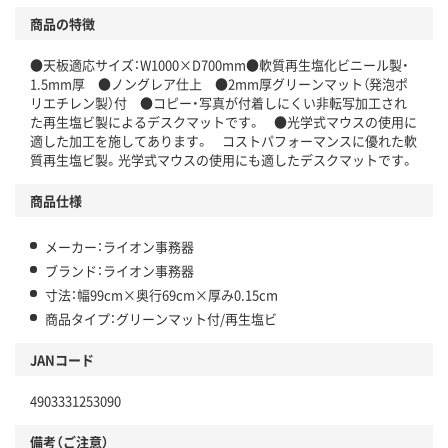
商品の特徴
●天板適応サイズ：W1000×D700mm●軟質再生塩化ビニール製・
1.5mm厚 ●ノングレア仕上 ●2mm厚グリーンマット（発泡ポ
リエチレン製）付 ●コピー・写真が付着しにくい非転写加工され
た再生塩ビ製によるデスクマットです。 ●光学式マウスの使用に
適した加工を施してあります。 コストパフォーマンスに優れた軟
質再生塩ビ製。光学式マウスの使用にも適したデスクマットです。
商品仕様
メーカー：ライオン事務器
ブランド：ライオン事務器
寸法：幅99cm×奥行69cm×厚み0.15cm
商品タイプ：グリーンマット付/再生塩ビ
JANコード
4903331253090
備考（ご注意）