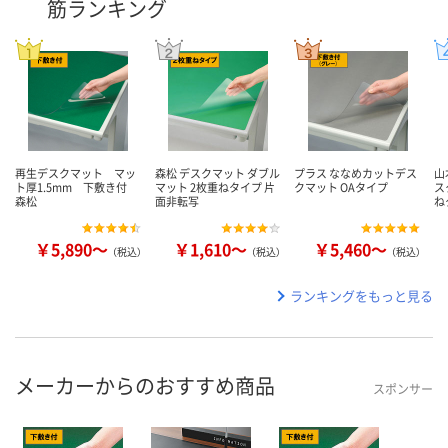
筋ランキング
再生デスクマット マッ
森松 デスクマット ダブル
プラス ななめカットデス
山
ト厚1.5mm 下敷き付
マット 2枚重ねタイプ 片
クマット OAタイプ
ス
森松
面非転写
ね
￥5,890～
￥1,610～
￥5,460～
（税込）
（税込）
（税込）
ランキングをもっと見る
メーカーからのおすすめ商品
スポンサー