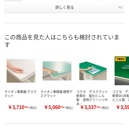
詳しく見る
グリーンマット/再
グリーンマット付/
グリーンマッ
商品タイ
プ
生塩ビ（光沢）
再生オレフィン
再生塩ビ
お申込番
EW52289
X393404
X393381
号
この商品を見た人はこちらも検討されていま
直送品
直送品
あり
在庫
す
8月25日（火）まで
8月25日（火）まで
8月9日（日）
お届け日
数量
数量
数量
カゴへ
カゴへ
カ
ライオン事務器 デスク
ライオン事務器 硬質デ
コクヨ デスクマット
コクヨ デ
マット
スクマット
軟質W 塩化ビニル
軟質Ｗ（非
製 透明グリーンつや
ビニル製 
あ…
￥3,710～
￥5,060～
￥3,537～
￥3,5
（税込）
（税込）
（税込）