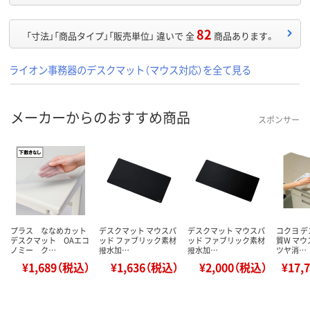
82
「寸法」「商品タイプ」「販売単位」 違いで 全
商品あります。
ライオン事務器のデスクマット（マウス対応）を全て見る
メーカーからのおすすめ商品
スポンサー
プラス ななめカット
デスクマット マウスパ
デスクマット マウスパ
コクヨ 
デスクマット OAエコ
ッド ファブリック素材
ッド ファブリック素材
質W マウ
ノミー ク…
撥水加…
撥水加…
ツヤ消…
¥1,689（税込）
¥1,636（税込）
¥2,000（税込）
¥17,