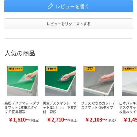
レビューを書く
レビューをリクエストする
人気の商品
森松 デスクマット ダブ
再生デスクマット マ
プラス ななめカットデ
山本パッキ
ルマット 2枚重ねタイ
ット厚1.5mm 下敷き
スクマット OAタイプ
デスクマッ
プ 片面非転写
付 森松
枚重ねタイ
￥1,610～
￥2,710～
￥2,103～
￥1,4
（税込）
（税込）
（税込）