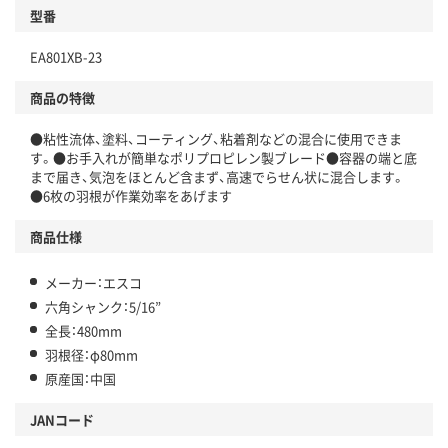
型番
EA801XB-23
商品の特徴
●粘性流体、塗料、コーティング、粘着剤などの混合に使用できま
す。●お手入れが簡単なポリプロピレン製ブレード●容器の端と底
まで届き、気泡をほとんど含まず、高速でらせん状に混合します。
●6枚の羽根が作業効率をあげます
商品仕様
メーカー：エスコ
六角シャンク：5/16”
全長：480mm
羽根径：φ80mm
原産国：中国
JANコード