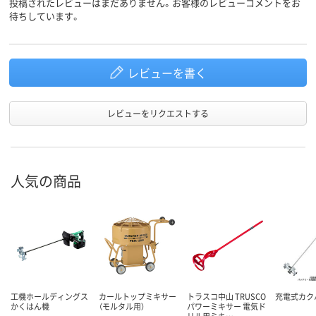
投稿されたレビューはまだありません。お客様のレビューコメントをお
待ちしています。
レビューを書く
レビューをリクエストする
人気の商品
工機ホールディングス
カールトップミキサー
トラスコ中山 TRUSCO
充電式カク
かくはん機
（モルタル用）
パワーミキサー 電気ド