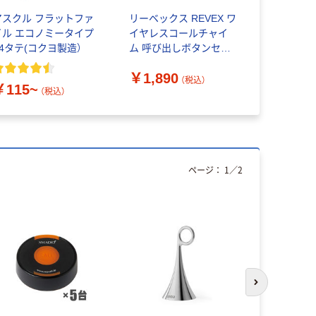
アスクル フラットファ
リーベックス REVEX ワ
マイチェッ
イル エコノミータイプ
イヤレスコールチャイ
コールNot
A4タテ(コクヨ製造）
ム 呼び出しボタンセッ
16個セット 
ト LCW50 1個 506-
100/-500
￥1,890
6605（直送品）
台子機16個
（税込）
￥115~
￥83,93
（税込）
ページ：
1
／
2
次のスライド