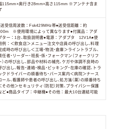
幅115mm×奥行き28mm×高さ115mm ※アンテナ含ま
ず
●送受信周波数：Fsk429MHz帯●送受信距離：約
200m ※使用環境によって異なります●付属品：アダ
プター：1台、取扱説明書●電源：アダプタ 12V1A●使
用例：＜飲食店＞メニュー注文や店員の呼び出し、料理
完成時の呼び出し＜工場・物流・倉庫＞ライントラブル、
責任者・リーダー・班長・係・フォークマン（フォークリフ
ト）の呼び出し、部品や材料の補充、ケガや体調不良時の
呼び出し、報告・連絡・検品・ピッキング・在庫の確認、トラ
ックドライバーの順番待ち・バース案内＜病院＞ナース
コール、看護師や患者の呼び出し、処方箋（薬）の順番待ち
＜その他＞セキュリティ（防犯）対策、プライバシー保護
など●商品タイプ：中継機●その他：最大10台連結可能