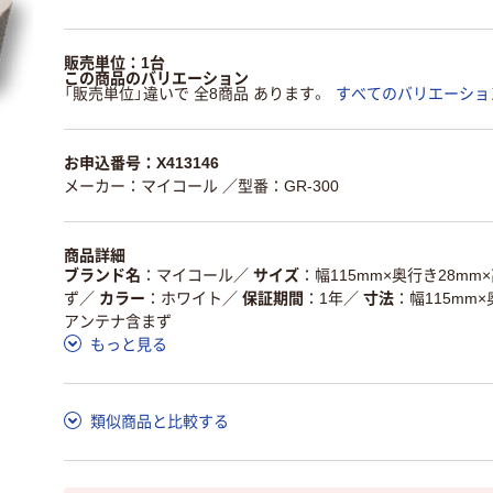
販売単位：1台
この商品のバリエーション
「販売単位」違いで 全8商品 あります。
すべてのバリエーショ
お申込番号：X413146
メーカー：マイコール
／型番：GR-300
商品詳細
ブランド名
マイコール
／
サイズ
幅115mm×奥行き28mm
ず
／
カラー
ホワイト
／
保証期間
1年
／
寸法
幅115mm×
アンテナ含まず
もっと見る
類似商品と比較する