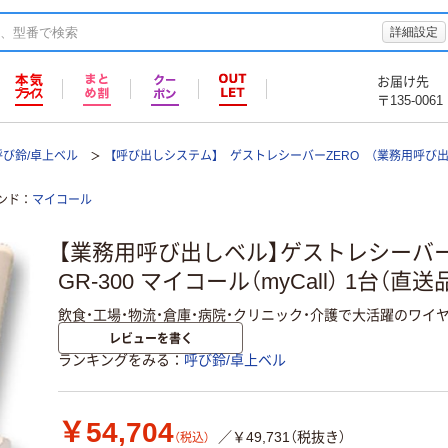
詳細設定
お届け先
〒135-0061
呼び鈴/卓上ベル
【呼び出しシステム】 ゲストレシーバーZERO （業務用呼び出
ンド
マイコール
【業務用呼び出しベル】ゲストレシーバー
GR-300 マイコール（myCall） 1台（直送
飲食・工場・物流・倉庫・病院・クリニック・介護で大活躍のワイ
レビューを書く
ランキングをみる
呼び鈴/卓上ベル
￥54,704
／￥49,731（税抜き）
（税込）