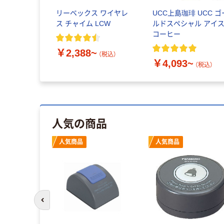
リーベックス ワイヤレ
UCC上島珈琲 UCC ゴ
ス チャイム LCW
ルドスペシャル アイ
コーヒー
￥2,388~
（税込）
￥4,093~
（税込）
人気の商品
人気商品
人気商品
前のスライドへ