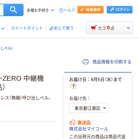
ヘルプ
各種お手続き
0
スイートポイント
あとで買う
カゴ
点
しベル）
商品情報を印刷する
ZERO 中継機
お届け日：8月5日（水）まで
品）
ヤレス（無線）呼び出しベル。
お届け先：
直送品
株式会社マイコール
この出荷元の商品は商品代金