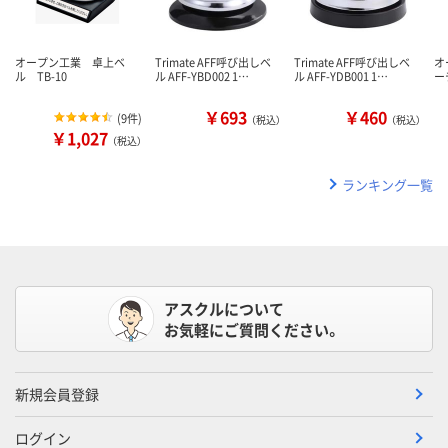
オープン工業 卓上ベ
Trimate AFF呼び出しベ
Trimate AFF呼び出しベ
オ
ル TB-10
ル AFF-YBD002 1…
ル AFF-YDB001 1…
ー
￥693
￥460
(
9件
)
（税込）
（税込）
￥1,027
（税込）
ランキング一覧
アスクルについて
お気軽にご質問ください。
新規会員登録
ログイン