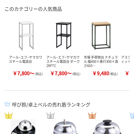
このカテゴリーの人気商品
アール・エフ・ヤマカワ
アール・エフ・ヤマカワ
市場 手荷物台 ナチュラ
アスク
スチール電話台
スチール電話台 ダーク
ル 幅400×奥行300×高
ィット
2RFTC
さ603…
￥7,800～
￥7,800～
￥9,480
￥8
（税込）
（税込）
（税込）
呼び鈴/卓上ベルの売れ筋ランキング