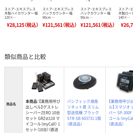
ストア・エキスプレス
ストア・エキスプレス
ストア・エキスプレス
ストア・
木製ハイカウンター 幅
バックカウンター 幅
バックカウンター 幅
木製ロー
120×…
90cm …
90cm …
140×…
¥28,125（税込）
¥121,561（税込）
¥121,561（税込）
¥26,
類似商品と比較
本商品：
【業務用呼び
パシフィック湘南
【業務用呼び
商品名
出しベル】ゲストレ
ソネット君 スリム
ル】スマジオ 
シーバーZERO 10台
型送信機 ブラック
バー SP-300
セット GRZst110 マ
STR-SB 603731 1個
コール（myCal
イコール（myCall） 1
（直送品）
（直送品）
セット（10台）（直送