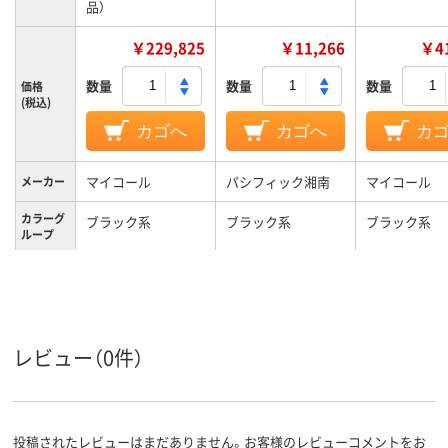
品）
￥229,825
￥11,266
￥41
数量
数量
数量
価格
(税込)
カゴへ
カゴへ
カ
マイコール
パシフィック湘南
マイコール
メーカー
カラーグ
ブラック系
ブラック系
ブラック系
ループ
1年
1年
保証期間
レビュー（0件）
投稿されたレビューはまだありません。お客様のレビューコメントをお