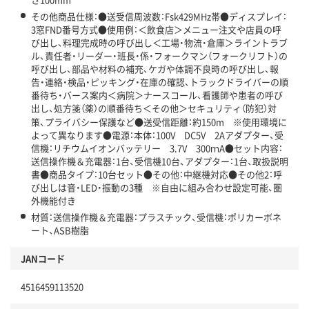
その他商品仕様：●送受信周波数：Fsk429MHz帯●ディスプレイ：
3窓FND番号方式●使用例：＜飲食店＞メニュー注文や店員の呼
び出し、料理完成時の呼び出し＜工場・物流・倉庫＞ライントラブ
ル、責任者・リーダー・班長・係・フォークマン（フォークリフト）の
呼び出し、部品や材料の補充、ケガや体調不良時の呼び出し、報
告・連絡・検品・ピッキング・在庫の確認、トラックドライバーの順
番待ち・バース案内＜病院＞ナースコール、看護師や患者の呼び
出し、処方箋（薬）の順番待ち＜その他＞セキュリティ（防犯）対
策、プライバシー保護など●送受信距離：約150m ※使用環境に
よって異なります●電源：本体：100V DC5V 2Aアダプター、受
信機：リチウムイオンバッテリー 3.7V 300ｍA●セット内容：
送信操作機＆充電器：1台、受信機10台、アダプター：1台、取扱説明
書●商品タイプ：10台セット●その他：中継機対応●その他2：呼
び出しは音・LED・振動の3種 ※自由に組み合わせ設定可能、圏
外機能付き
材質：送信操作機＆充電器：プラスチック、受信機：ポリカーボネ
ート、ASB樹脂
JANコード
4516459113520