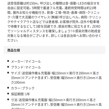
送受信距離は約150m。呼び出しの種類は音・振動・LEDの組合せを
自由に設定可能。5時間で最速フル充電。連続待受時間は約21時
間。圏外お知らせ機能付き。飲食・工場・物流・倉庫・病院・クリニッ
ク・介護で大活躍のワイヤレス（無線）呼び出しベル。病院・クリニッ
クやテイクアウト店などでは患者様、お客様が院外、店外や駐車場
で待機するなどして3密を回避でき、感染対策に役立ちます。ZERO
でソーシャルディスタンスを確保しましょう！※感染対策の助成金
対象となる場合がございます。詳しくは各自治体へお問い合わせく
ださい。
商品仕様
メーカー：マイコール
ブランド：マイコール
サイズ：送信操作機＆充電器：幅150mm×奥行き200mm×高さ
35mm（※アンテナ含まず）、受信機：幅55mm×奥行き13mm×高
さ100mm
カラー：ブラック
保証期間：1年
寸法：送信操作機＆充電器：幅150mm×奥行き200mm×高さ
35mm（※アンテナ含まず）、受信機：幅55mm×奥行き13mm×高
さ100mm