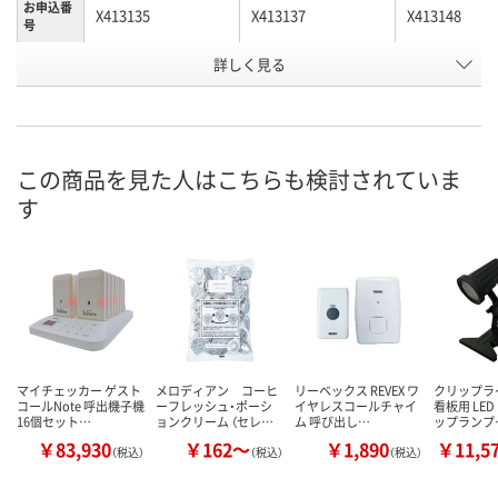
お申込番
X413135
X413137
X413148
号
詳しく見る
直送品
直送品
直送品
在庫
8月24日（月）まで
8月24日（月）まで
8月24日（月）
お届け日
数量
数量
数量
この商品を見た人はこちらも検討されていま
す
カゴへ
カゴへ
カ
マイチェッカー ゲスト
メロディアン コーヒ
リーベックス REVEX ワ
クリップラ
コールNote 呼出機子機
ーフレッシュ・ポーシ
イヤレスコールチャイ
看板用 LE
16個セット…
ョンクリーム （セレ…
ム 呼び出し…
ップランプ
￥83,930
￥162～
￥1,890
￥11,5
（税込）
（税込）
（税込）