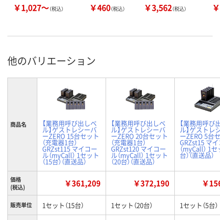
￥1,027～
￥460
￥3,562
￥
（税込）
（税込）
（税込）
他のバリエーション
【業務用呼び出しベ
【業務用呼び出しベ
【業務用呼び
商品名
ル】ゲストレシーバ
ル】ゲストレシーバ
ル】ゲストレ
ーZERO 15台セット
ーZERO 20台セット
ーZERO 5台
（充電器1台）
（充電器1台）
GRZst15 マ
GRZst115 マイコー
GRZst120 マイコー
（myCall） 1
ル（myCall） 1セット
ル（myCall） 1セット
台）（直送品）
（15台）（直送品）
（20台）（直送品）
価格
￥361,209
￥372,190
￥156
(税込)
1セット（15台）
1セット（20台）
1セット（5台）
販売単位