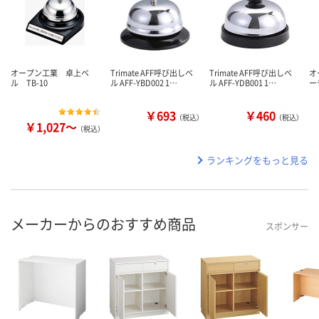
オープン工業 卓上ベ
Trimate AFF呼び出しベ
Trimate AFF呼び出しベ
オ
ル TB-10
ル AFF-YBD002 1…
ル AFF-YDB001 1…
ー
￥693
￥460
（税込）
（税込）
￥1,027～
（税込）
ランキングをもっと見る
メーカーからのおすすめ商品
スポンサー