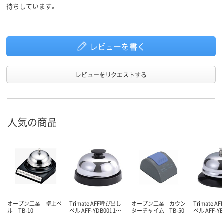
待ちしています。
レビューを書く
レビューをリクエストする
人気の商品
オープン工業 卓上ベ
Trimate AFF呼び出し
オープン工業 カウン
Trimate 
ル TB-10
ベル AFF-YDB001 1…
ターチャイム TB-50
ベル AFF-Y