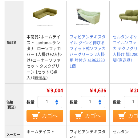
本商品：
ホームテイ
フィビアンテキスタ
セルタン ポ
スト Lantana-ラン
イル グ~ンと伸びる
コイルソファ
商品名
タナ- ローソファカ
フィット式ソファカ
カ テクノグリ
バー 1人掛け+2人掛
バーグリーン 2人掛
人掛け 幅1280
け+コーナーソファ
用 肘付き a1963320
脚（直送品）
セット タスクグリ
1個
ーン 1セット（3点
入）（直送品）
￥9,004
￥4,636
￥20
数量
数量
数量
価格
(税込)
カゴへ
カゴへ
カ
ホームテイスト
フィビアンテキスタ
セルタン
メーカー
イル