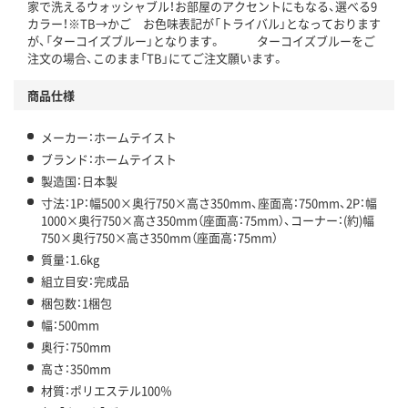
家で洗えるウォッシャブル！お部屋のアクセントにもなる、選べる9
カラー！※TB→かご お色味表記が「トライバル」となっております
が、「ターコイズブルー」となります。 ターコイズブルーをご
注文の場合、このまま「TB」にてご注文願います。
商品仕様
メーカー：ホームテイスト
ブランド：ホームテイスト
製造国：日本製
寸法：1P：幅500×奥行750×高さ350mm、座面高：750mm、2P：幅
1000×奥行750×高さ350mm（座面高：75mm）、コーナー：(約)幅
750×奥行750×高さ350mm（座面高：75mm）
質量：1.6kg
組立目安：完成品
梱包数：1梱包
幅：500mm
奥行：750mm
高さ：350mm
材質：ポリエステル100％