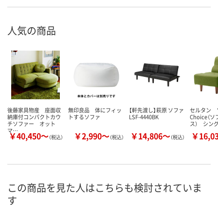
人気の商品
後藤家具物産 座面収
無印良品 体にフィッ
【軒先渡し】萩原 ソファ
セルタン 
納庫付コンパクトカウ
トするソファ
LSF-4440BK
Choice（
チソファー オット
ス） シン
マ…
￥40,450～
￥2,990～
￥14,806～
￥16,0
（税込）
（税込）
（税込）
この商品を見た人はこちらも検討されていま
す