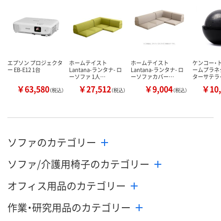
エプソン プロジェクタ
ホームテイスト
ホームテイスト
ケンコー・
ー EB-E12 1台
Lantana-ランタナ- ロ
Lantana-ランタナ- ロ
ームプラネ
ーソファ 1人…
ーソファカバー…
ターサテラ
￥63,580
￥27,512
￥9,004
￥10,
（税込）
（税込）
（税込）
ソファのカテゴリー
ソファ/介護用椅子のカテゴリー
オフィス用品のカテゴリー
作業・研究用品のカテゴリー