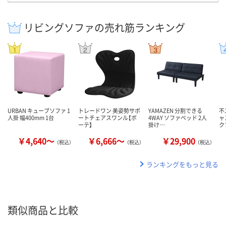
リビングソファの売れ筋ランキング
URBAN キューブソファ 1
トレードワン 美姿勢サポ
YAMAZEN 分割できる
不
人掛 幅400mm 1台
ートチェアスワンル【ボ
4WAY ソファベッド 2人
ャ
ーテ】
掛け…
ク
￥4,640～
￥6,666～
￥29,900
（税込）
（税込）
（税込）
ランキングをもっと見る
類似商品と比較