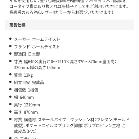
イルを使用した、座り心地抜群の多層構造！ハイタイプ木目調脚を
ロータイプ脚に取り換えれば座椅子としてもご利用いただけます。
高級感のあるPVCレザー4カラーからお選びいただけます！
商品仕様
メーカー：ホームテイスト
ブランド：ホームテイスト
製造国：日本製
寸法：幅640×奥行710～1210×高さ320～870mm座面高：
320mm、脚の高さ150mm
質量：11kg
組立目安：完成品
梱包数：1梱包
幅：640mm
奥行：1210mm
高さ：870mm
材質：構造材：スチールパイプ クッション材：ウレタン(モールド
成型)、ポケットコイルスプリング脚部：ポリプロピレン生地：合
成皮革（PVC）
色：ブラウン