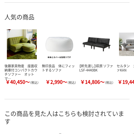
人気の商品
後藤家具物産 座面収
無印良品 体にフィッ
【軒先渡し】萩原 ソファ
セルタン 
納庫付コンパクトカウ
トするソファ
LSF-4440BK
ァKAN
チソファー オット
マ…
￥40,450～
￥2,990～
￥14,806～
￥19,4
（税込）
（税込）
（税込）
この商品を見た人はこちらも検討されていま
す