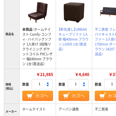
本商品：
ホームテイ
【軒先渡し】URBAN
不二貿易 フ
スト Comfy-コンフ
キューブソファ 1人
バイキャスト
商品名
ィ- ハイバックソフ
掛 幅400mm ブラウ
ファー 3人掛
ァ 1人掛け 3段階リ
ン LG005 1台（直送
1700mm ダ
クライニング ポケ
品）
ラウン 34207
ットコイル PVCレザ
送品）
ー 幅640mm ブラウ
ン 1台（直送品）
￥21,985
￥4,640
￥37
数量
数量
数量
価格
(税込)
カゴへ
カゴへ
カ
ホームテイスト
アーバン通商
不二貿易
メーカー