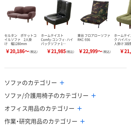
セルタン ポケットコ
ホームテイスト
東谷 フロアローソファ
ホームテイ
イルソファ 2人掛
Comfy-コンフィ- ハイ
RKC-936
ク ハイバッ
け 幅1280mm
バックソファ 1…
人掛け 3段
￥20,186～
￥21,985
￥22,999～
￥21,
（税込）
（税込）
（税込）
ソファのカテゴリー
ソファ/介護用椅子のカテゴリー
オフィス用品のカテゴリー
作業・研究用品のカテゴリー