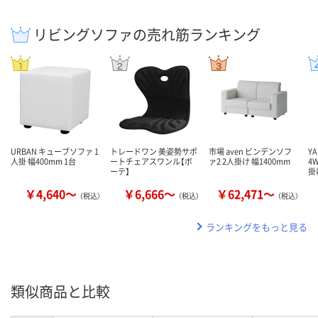
リビングソファの売れ筋ランキング
URBAN キューブソファ 1
トレードワン 美姿勢サポ
市場 aven ビンデンソフ
Y
人掛 幅400mm 1台
ートチェアスワンル【ボ
ァ2 2人掛け 幅1400mm
4
ーテ】
掛
￥4,640～
￥6,666～
￥62,471～
（税込）
（税込）
（税込）
ランキングをもっと見る
類似商品と比較