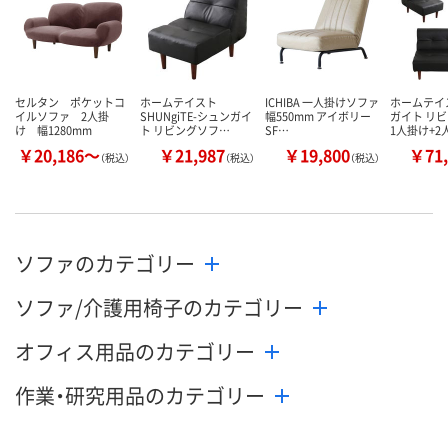
セルタン ポケットコ
ホームテイスト
ICHIBA 一人掛けソファ
ホームテイ
イルソファ 2人掛
SHUNgiTE-シュンガイ
幅550mm アイボリー
ガイト リ
け 幅1280mm
ト リビングソフ…
SF…
1人掛け+2
￥20,186～
￥21,987
￥19,800
￥71,
（税込）
（税込）
（税込）
ソファのカテゴリー
ソファ/介護用椅子のカテゴリー
オフィス用品のカテゴリー
作業・研究用品のカテゴリー