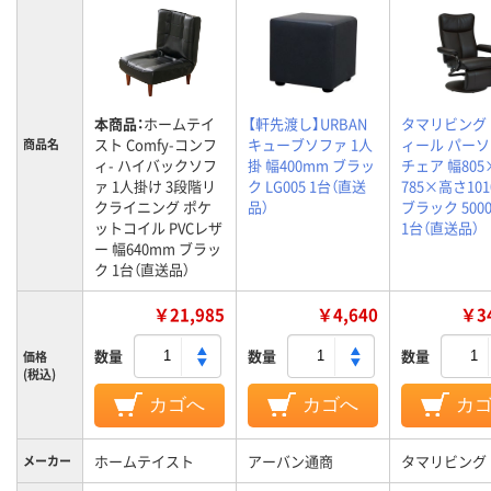
本商品：
ホームテイ
【軒先渡し】URBAN
タマリビング
スト Comfy-コンフ
キューブソファ 1人
ィール パー
商品名
ィ- ハイバックソフ
掛 幅400mm ブラッ
チェア 幅80
ァ 1人掛け 3段階リ
ク LG005 1台（直送
785×高さ10
クライニング ポケ
品）
ブラック 5000
ットコイル PVCレザ
1台（直送品）
ー 幅640mm ブラッ
ク 1台（直送品）
￥21,985
￥4,640
￥34
数量
数量
数量
価格
(税込)
カゴへ
カゴへ
カ
ホームテイスト
アーバン通商
タマリビング
メーカー