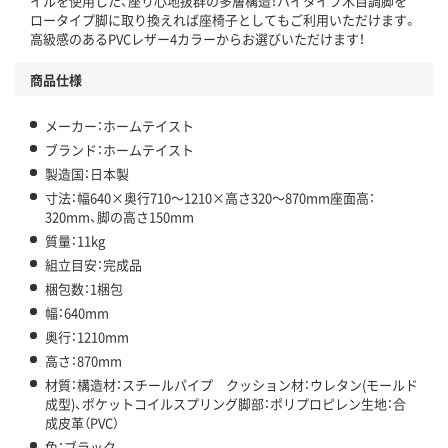
イルを使用した、座り心地抜群の多層構造！ハイタイプ木目調脚を
ロータイプ脚に取り換えれば座椅子としてもご利用いただけます。
高級感のあるPVCレザー4カラーからお選びいただけます！
商品仕様
メーカー：ホームテイスト
ブランド：ホームテイスト
製造国：日本製
寸法：幅640×奥行710～1210×高さ320～870mm座面高：
320mm、脚の高さ150mm
質量：11kg
組立目安：完成品
梱包数：1梱包
幅：640mm
奥行：1210mm
高さ：870mm
材質：構造材：スチールパイプ クッション材：ウレタン(モールド
成型)、ポケットコイルスプリング脚部：ポリプロピレン生地：合
成皮革（PVC）
色：ブラック