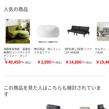
人気の商品
後藤家具物産 座面収
無印良品 体にフィッ
【軒先渡し】萩原 ソファ
セルタン 
納庫付コンパクトカウ
トするソファ
LSF-4440BK
ァKAN
チソファー オット
マ…
￥40,450～
￥2,990～
￥14,806～
￥19,4
（税込）
（税込）
（税込）
この商品を見た人はこちらも検討されていま
す