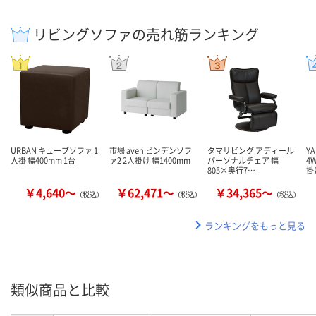
リビングソファの売れ筋ランキング
URBAN キューブソファ 1
市場 aven ビンデンソフ
タマリビング アディール
Y
人掛 幅400mm 1台
ァ2 2人掛け 幅1400mm
パーソナルチェア 幅
4
805×奥行7…
掛
￥4,640～
￥62,471～
￥34,365～
（税込）
（税込）
（税込）
ランキングをもっと見る
類似商品と比較