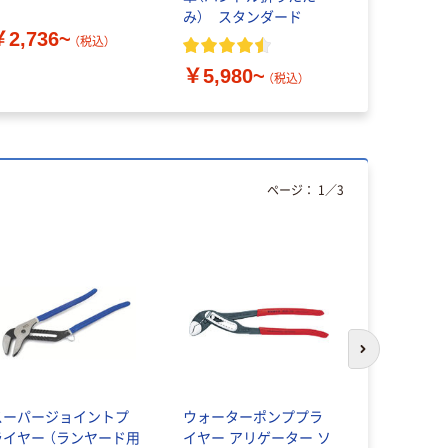
み） スタンダード
用 スピン
￥2,736~
ワイトワイ
（税込）
￥5,980~
￥2,112
（税込）
ページ：
1
／
3
次のスライド
スーパージョイントプ
ウォーターポンププラ
プライヤー
ライヤー （ランヤード用
イヤー アリゲーター ソ
トプラスチ