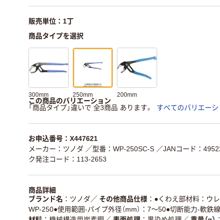
販売単位：1丁
商品タイプを選択
300mm
250mm
200mm
この商品のバリエーション
「商品タイプ」違いで 全3商品 あります。
すべてのバリエーシ
お申込番号：X447621
メーカー：ツノダ
／型番：WP-250SC-S
／JANコード：49522
ク発注コード：113-2653
商品詳細
ブランド名
ツノダ
／
その他商品仕様
●くわえ部材料：ウレ
WP-250●使用範囲-パイプ外径（mm）：7～50●切断能力-軟鉄線（
材料
機械構造用炭素鋼
／
表面処理
黒染め処理
／
重量（g）