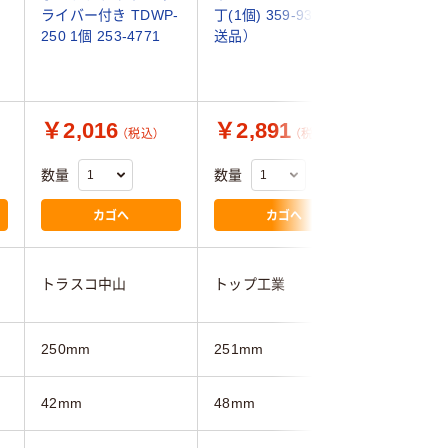
ライバー付き TDWP-
丁(1個) 359-9353（直
ンタッチ
250 1個 253-4771
送品）
250mm T
丁 489-
￥2,016
￥2,891
￥3,6
（税込）
（税込）
数量
数量
数量
カゴへ
カゴへ
トラスコ中山
トップ工業
トラスコ
250mm
251mm
250mm
42mm
48mm
54mm