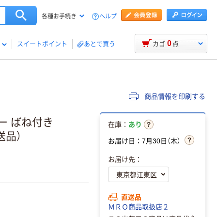
ヘルプ
各種お手続き
0
スイートポイント
あとで買う
カゴ
点
商品情報を印刷する
ー ばね付き
在庫：
あり
直送品）
お届け日：7月30日（木）
お届け先：
直送品
ＭＲＯ商品取扱店２