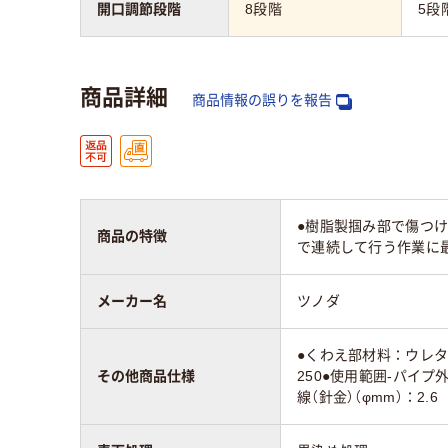
開口調節段階
8段階
5段
商品詳細
商品情報の誤りを報告
●樹脂製掴み部で傷つ
商品の特徴
で連続して行う作業に最
メーカー名
ツノダ
●くわえ部材料：ウレタ
その他商品仕様
250●使用範囲-パイプ外
線（針金）（φmm）：2.6