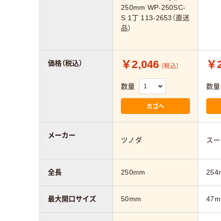
250mm WP-250SC-
S 1丁 113-2653（直送
品）
￥2,046
￥2
価格（税込）
（税込）
数量
数量
カゴへ
メーカー
ツノダ
スー
全長
250mm
254
最大開口サイズ
50mm
47