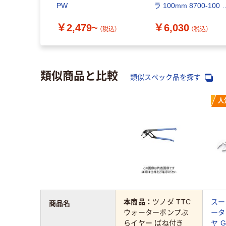
PW
ラ 100mm 8700-100 
丁 207-4962（直送品）
￥2,479~
￥6,030
（税込）
（税込）
類似商品と比較
類似スペック品を探す
人
本商品：
ツノダ TTC
スー
商品名
ウォーターポンプぷ
ータ
らイヤー ばね付き
ヤ G