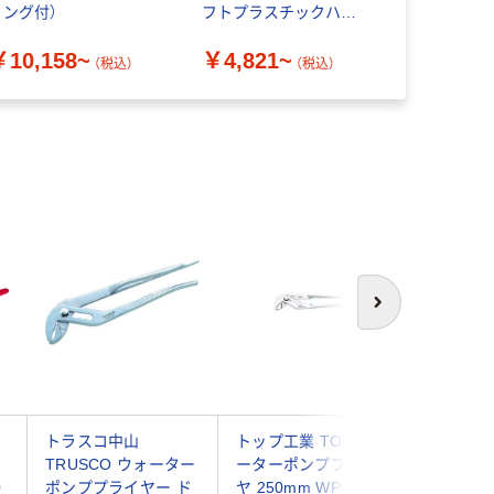
リング付）
フトプラスチックハン
ルタイプ
ドルタイプ
￥10,158~
￥4,821~
￥11,04
（税込）
（税込）
次へ
トラスコ中山
トップ工業 TOP ウォ
トラスコ
TRUSCO ウォーター
ーターポンププライ
TRUSC
0
ポンププライヤー ド
ヤ 250mm WP-250 1
ポンププ