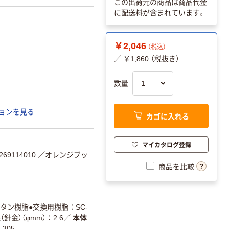
この出荷元の商品は商品代金
に配送料が含まれています。
￥2,046
（税込）
／ ￥1,860 （税抜き）
数量
ョンを見る
カゴに入れる
マイカタログ登録
69114010
／オレンジブッ
商品を比較
タン樹脂●交換用樹脂：SC-
針金）（φmm）：2.6
／
本体
305