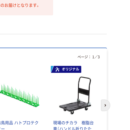
第のお届けとなります。
ページ：
1
／
3
オリジナル
人気商品
次のスライド
防鳥用品 ハトプロテク
現場のチカラ 樹脂台
磁気研究所 
ター
車（ハンドル折りたた
HIDISC D