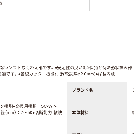
階
けないソフトなくわえ部です。●安定性の良い3点保持と特殊形状掴み部
適です。●番線カッター機能付き(軟鉄線φ2.6mm)●ばね内蔵
ブランド名
ン樹脂●交換用樹脂：SC-WP-
径（mm）：7～50●切断能力-軟鉄
本体材料