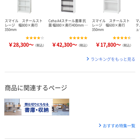
スマイル スチールスト
Ceha A4スチール書庫 抗
スマイル スチールスト
マ
レージ 幅800×奥行
菌 幅880×奥行400mm …
レージ 幅600×奥行
テ
350mm
350mm
ュ
￥28,300～
￥42,300～
￥17,800～
（税込）
（税込）
（税込）
ランキングをもっと見る
商品に関連するページ
おすすめ特集一覧