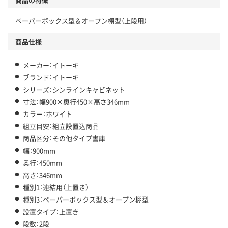
ペーパーボックス型＆オープン棚型（上段用）
商品仕様
メーカー：イトーキ
ブランド：イトーキ
シリーズ：シンラインキャビネット
寸法：幅900×奥行450×高さ346mm
カラー：ホワイト
組立目安：組立設置込商品
商品区分：その他タイプ書庫
幅：900mm
奥行：450mm
高さ：346mm
種別1：連結用（上置き）
種別3：ペーパーボックス型＆オープン棚型
設置タイプ：上置き
段数：2段