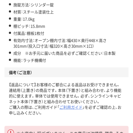
施錠方法：シリンダー錠
材質：スチール塗装仕上
重量：17.0kg
棚ピッチ：15.8mm
付属品：棚板1枚付
有効内寸法：オープン棚内寸法：幅430×奥行448×高さ
301mm（投入口寸法：幅320×高さ30mm×1口）
成分 ※お手元に届いた商品を必ずご確認ください：日本製
機能：ラッチ機構付
備考（ご注意）
【返品について】お客様のご都合による返品はお受けできません。
連結用（上置き）の商品です。本体（下置き）と組み合わせ、より機能
的に使えます。単体では使用できません。必ず、シンラインキャビ
ネット本体（下置き）と組み合わせてお使いください。
ご購入の際は、ご利用ガイド「
ご利用ガイド
」を必ずご確認の上、お
申し込みください。