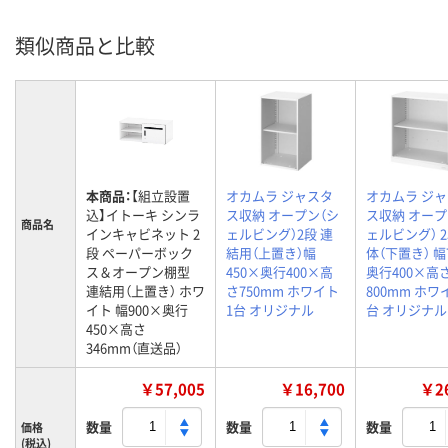
類似商品と比較
本商品：
【組立設置
オカムラ ジャスタ
オカムラ ジ
込】イトーキ シンラ
ス収納 オープン（シ
ス収納 オープ
商品名
インキャビネット 2
ェルビング）2段 連
ェルビング） 2
段 ペーパーボック
結用（上置き）幅
体（下置き） 幅
ス＆オープン棚型
450×奥行400×高
奥行400×高
連結用（上置き） ホワ
さ750mm ホワイト
800mm ホワ
イト 幅900×奥行
1台 オリジナル
台 オリジナル
450×高さ
346mm（直送品）
￥57,005
￥16,700
￥26
数量
数量
数量
価格
(税込)