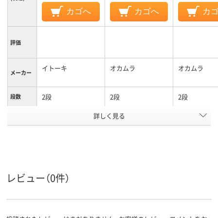
カゴへ
カゴへ
カ
評価
イトーキ
オカムラ
オカムラ
メーカー
2段
2段
2段
段数
詳しく見る
その他タイプ書庫
オープンタイプ
オープンタイ
商品区分
カラーグ
ホワイト系
ホワイト系
ホワイト系
ループ
設置タイ
上置き
プ
レビュー（0件）
シリンダー錠
施錠方法
アスクル
商品環境
60
60
スコア