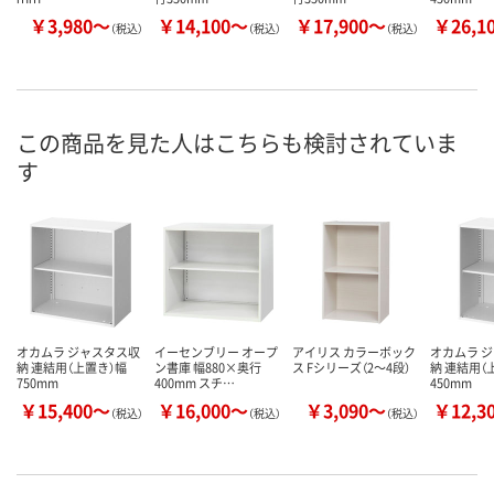
￥3,980～
￥14,100～
￥17,900～
￥26,1
（税込）
（税込）
（税込）
この商品を見た人はこちらも検討されていま
す
オカムラ ジャスタス収
イーセンブリー オープ
アイリス カラーボック
オカムラ 
納 連結用（上置き）幅
ン書庫 幅880×奥行
ス Fシリーズ（2～4段）
納 連結用（
750mm
400mm スチ…
450mm
￥15,400～
￥16,000～
￥3,090～
￥12,3
（税込）
（税込）
（税込）