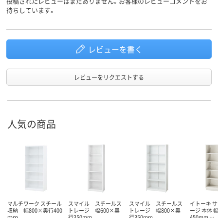
投稿されたレビューはまだありません。お客様のレビューコメントをお
待ちしています。
レビューを書く
レビューをリクエストする
人気の商品
マルチワーク スチール
スマイル スチールス
スマイル スチールス
イトーキ 
収納 幅800×奥行400
トレージ 幅600×奥
トレージ 幅800×奥
ージ 本体 
ｍｍ
行350mm
行350mm
450mm …