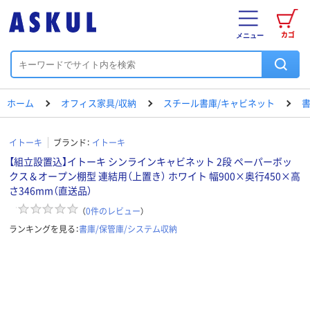
カゴ
メニュー
ホーム
オフィス家具/収納
スチール書庫/キャビネット
書
イトーキ
ブランド：
イトーキ
【組立設置込】イトーキ シンラインキャビネット 2段 ペーパーボッ
クス＆オープン棚型 連結用（上置き） ホワイト 幅900×奥行450×高
さ346mm（直送品）
（
0
件のレビュー
）
ランキングを見る：
書庫/保管庫/システム収納