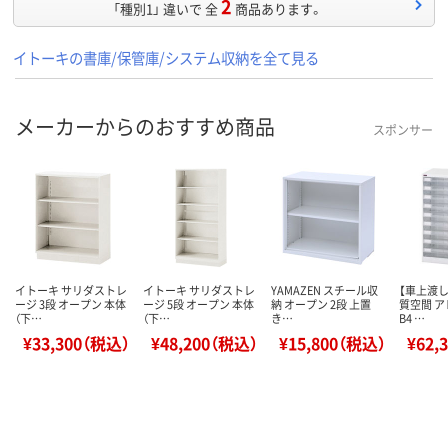
2
「種別1」 違いで 全
商品あります。
イトーキの書庫/保管庫/システム収納を全て見る
メーカーからのおすすめ商品
スポンサー
イトーキ サリダストレ
イトーキ サリダストレ
YAMAZEN スチール収
【車上渡し
ージ 3段 オープン 本体
ージ 5段 オープン 本体
納 オープン 2段 上置
質空間 
（下…
（下…
き…
B4 …
¥33,300（税込）
¥48,200（税込）
¥15,800（税込）
¥62,