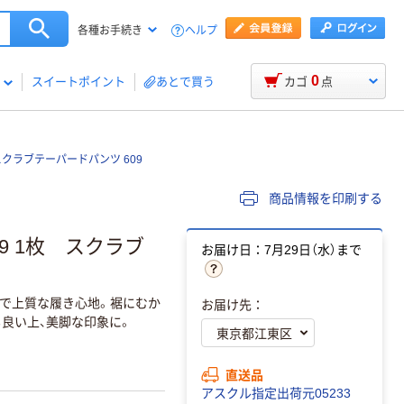
ヘルプ
各種お手続き
0
スイートポイント
あとで買う
カゴ
点
スクラブテーパードパンツ 609
商品情報を印刷する
9 1枚 スクラブ
お届け日：7月29日（水）まで
で上質な履き心地。裾にむか
お届け先：
良い上、美脚な印象に。
直送品
アスクル指定出荷元05233