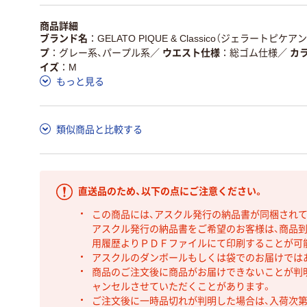
商品詳細
ブランド名
GELATO PIQUE & Classico（ジェラートピケ
プ
グレー系、パープル系
／
ウエスト仕様
総ゴム仕様
／
カ
イズ
M
もっと見る
類似商品と比較する
直送品のため、以下の点にご注意ください。
この商品には、アスクル発行の納品書が同梱され
アスクル発行の納品書をご希望のお客様は、商品到
用履歴よりＰＤＦファイルにて印刷することが可
アスクルのダンボールもしくは袋でのお届けでは
商品のご注文後に商品がお届けできないことが判
ャンセルさせていただくことがあります。
ご注文後に一時品切れが判明した場合は、入荷次