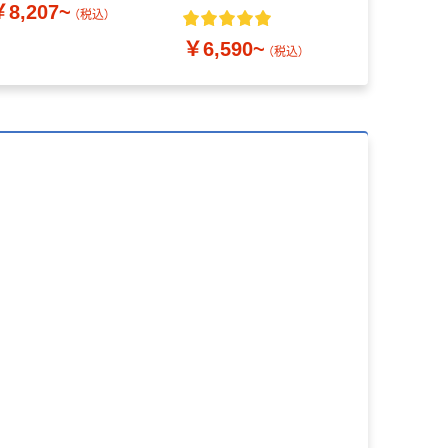
￥8,207~
プ） HI700
（税込）
￥6,590~
￥389~
（税込）