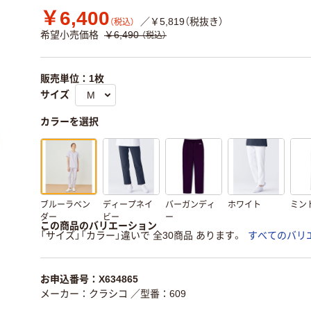
￥6,400
／￥5,819（税抜き）
（税込）
希望小売価格
￥6,490
（税込）
販売単位：1枚
サイズ
カラーを選択
ブルーラベン
ディープネイ
バーガンディ
ホワイト
ミン
ダー
ビー
ー
この商品のバリエーション
「サイズ」「カラー」違いで 全30商品 あります。
すべてのバリ
お申込番号：X634865
メーカー：クラシコ
／型番：609