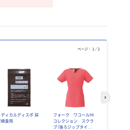
ページ：
1
／
2
人気商品
次のスライド
メディカルディスポ 採
フォーク ワコールHI
【梱包用テ
尿検査用
コレクション スクラ
ー】 ニトム
ブ（後ろジップタイ
ッター HC-