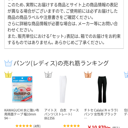
このため、実際にお届けする商品とサイト上の商品情報の表記
が異なる場合がございますので、ご使用前には必ずお届けした
商品の商品ラベルや注意書きをご確認ください。
さらに詳細な商品情報が必要な場合は、メーカー等にお問い合
わせください。
また、販売単位における「セット」表記は、箱でのお届けをお約束
するものではありません。あらかじめご了承ください。
パンツ(レディス)の売れ筋ランキング
KAWAGUCHI 水に強い布
アイトス 白衣 ナース
チトセ Calala（キャララ）
住
用両面テープ 幅10mm
パンツ（ストレート）
パンツ 女性用 ブラック
デ
94…
861356
…
(
4件
)
￥10,870～
（税込）