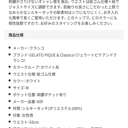
刺繍がさりげないオシャレ感を演出。ウエストは総ゴム仕様＋紐で
ジャストサイズに調節できます。肌触りの良さにこだわった上質で
なめらかなシルキータッチの新素材はシワになりにくく、お手入れ
も簡単で長くご愛用いただけます。どのトップス、どのカラーにも
相性抜群ですので、お好みのスタイリングをお楽しみください。
商品仕様
メーカー：クラシコ
ブランド：GELATO PIQUE & Classico（ジェラートピケアンドク
ラシコ）
カラーグループ：ホワイト系
ウエスト仕様：総ゴム仕様
カラー：ホワイト
サイズ：M
ポケット位置：両腰ポケット有り
メーカー品番：609
材質：シルキータッチ(ポリエステル100%)
対象：女性用
ウエスト：63cm