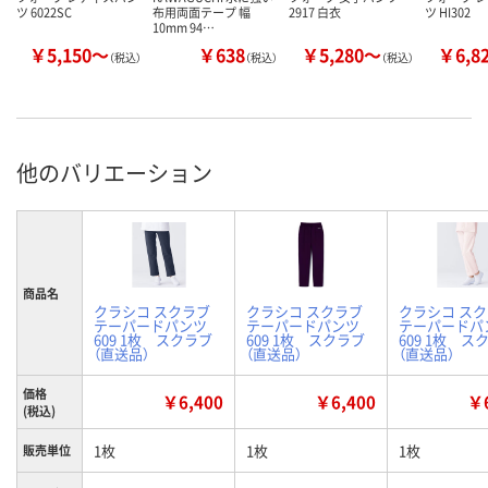
ツ 6022SC
布用両面テープ 幅
2917 白衣
ツ HI302
10mm 94…
￥5,150～
￥638
￥5,280～
￥6,8
（税込）
（税込）
（税込）
他のバリエーション
商品名
クラシコ スクラブ
クラシコ スクラブ
クラシコ ス
テーパードパンツ
テーパードパンツ
テーパードパ
609 1枚 スクラブ
609 1枚 スクラブ
609 1枚 ス
（直送品）
（直送品）
（直送品）
価格
￥6,400
￥6,400
￥6
(税込)
1枚
1枚
1枚
販売単位