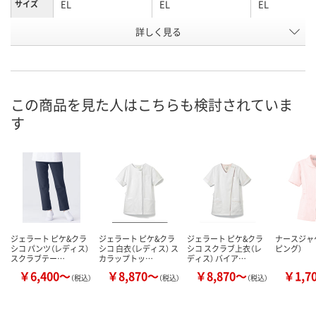
EL
EL
EL
サイズ
詳しく見る
ディープネイビー
バーガンディー
ピンク
カラー
お申込番
X318233
X634862
X318240
号
直送品
直送品
直送品
在庫
この商品を見た人はこちらも検討されていま
す
8月20日（木）まで
8月20日（木）まで
8月20日（木）
お届け日
数量
数量
数量
カゴへ
カゴへ
カ
ジェラート ピケ&クラ
ジェラート ピケ&クラ
ジェラート ピケ&クラ
ナースジャ
シコ パンツ（レディス）
シコ 白衣（レディス） ス
シコ スクラブ上衣（レ
ピング）
スクラブテー…
カラップトッ…
ディス） バイア…
￥6,400～
￥8,870～
￥8,870～
￥1,7
（税込）
（税込）
（税込）