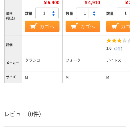
￥6,400
￥4,910
￥2
数量
数量
数量
価格
(税込)
カゴへ
カゴへ
カ
評価
3.0
（
4件
）
クラシコ
フォーク
アイトス
メーカー
M
M
M
サイズ
カラーグ
ホワイト系
ネイビー系
ホワイト系
ループ
女性用
女性用
女性用
対象
レビュー（0件）