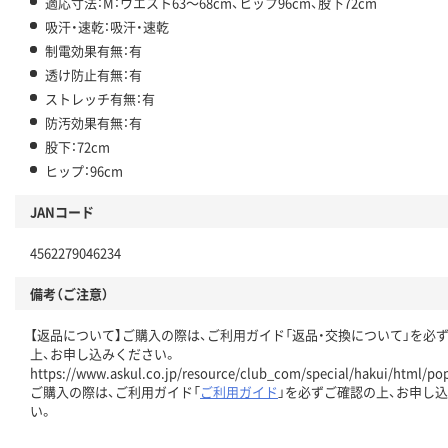
適応寸法：M：ウエスト63～68cm、ヒップ96cm、股下72cm
吸汗・速乾：吸汗・速乾
制電効果有無：有
透け防止有無：有
ストレッチ有無：有
防汚効果有無：有
股下：72cm
ヒップ：96cm
JANコード
4562279046234
備考（ご注意）
【返品について】ご購入の際は、ご利用ガイド「返品・交換について」を必
上、お申し込みください。
https://www.askul.co.jp/resource/club_com/special/hakui/html/po
ご購入の際は、ご利用ガイド「
ご利用ガイド
」を必ずご確認の上、お申し
い。