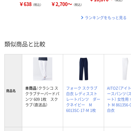
￥638
￥2,700～
（税込）
（税込）
ランキングをもっと見る
類似商品と比較
本商品：
クラシコ ス
フォーク スクラブ
AITOZ（アイト
商品名
クラブテーパードパ
白衣 レディススト
ースパンツ（
ンツ 609 1枚 スク
レートパンツ ダー
ート） 女性用
ラブ（直送品）
クネイビー M
ト M 861356
6013SC-17-M 1枚
白衣