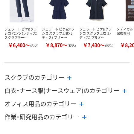
カゴへ
カゴへ
カ
ジェラート ピケ&クラ
ジェラート ピケ&クラ
ジェラート ピケ&クラ
メディカル
シコ パンツ（レディス）
シコ スクラブ上衣（レ
シコ スクラブ上衣（レ
尿検査用
スクラブテー…
ディス） プリー…
ディス） プルオ…
￥6,400～
￥8,870～
￥7,430～
￥8,2
（税込）
（税込）
（税込）
スクラブのカテゴリー
白衣・ナース服(ナースウェア)のカテゴリー
オフィス用品のカテゴリー
作業・研究用品のカテゴリー