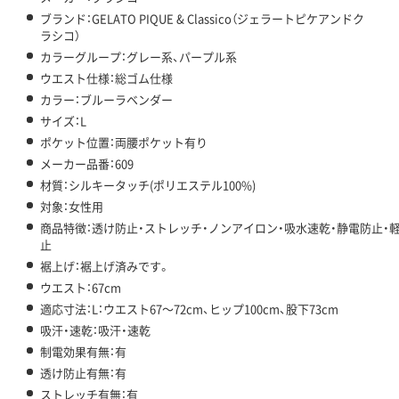
ブランド：GELATO PIQUE & Classico（ジェラートピケアンドク
ラシコ）
カラーグループ：グレー系、パープル系
ウエスト仕様：総ゴム仕様
カラー：ブルーラベンダー
サイズ：L
ポケット位置：両腰ポケット有り
メーカー品番：609
材質：シルキータッチ(ポリエステル100%)
対象：女性用
商品特徴：透け防止・ストレッチ・ノンアイロン・吸水速乾・静電防止・
止
裾上げ：裾上げ済みです。
ウエスト：67cm
適応寸法：L：ウエスト67～72cm、ヒップ100cm、股下73cm
吸汗・速乾：吸汗・速乾
制電効果有無：有
透け防止有無：有
ストレッチ有無：有