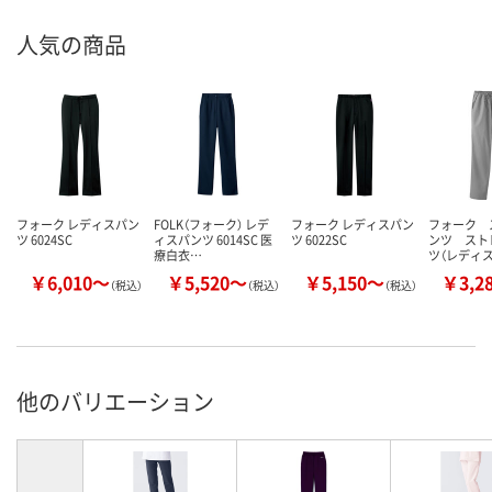
人気の商品
フォーク レディスパン
FOLK（フォーク） レデ
フォーク レディスパン
フォーク 
ツ 6024SC
ィスパンツ 6014SC 医
ツ 6022SC
ンツ スト
療白衣…
ツ（レディス
￥6,010～
￥5,520～
￥5,150～
￥3,2
（税込）
（税込）
（税込）
他のバリエーション