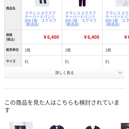
商品名
クラシコ スクラブ
クラシコ スクラブ
クラシコ ス
テーパードパンツ
テーパードパンツ
テーパードパ
609 1枚 スクラブ
609 1枚 スクラブ
609 1枚 ス
（直送品）
（直送品）
（直送品）
価格
￥6,400
￥6,400
￥6
(税込)
1枚
1枚
1枚
販売単位
EL
EL
EL
サイズ
詳しく見る
ディープネイビー
バーガンディー
ピンク
カラー
お申込番
X318233
X634862
X318240
号
直送品
直送品
直送品
在庫
この商品を見た人はこちらも検討されていま
す
8月20日（木）まで
8月20日（木）まで
8月20日（木）
お届け日
数量
数量
数量