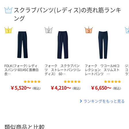
スクラブパンツ(レディス)の売れ筋ランキ
ング
FOLK（フォーク） レディ
フォーク スクラブパン
フォーク ワコールHIコ
ジ
スパンツ 6014SC 医療白
ツ ストレートパンツ（レ
レクション スリムスト
コ
衣…
ディス） 60…
レートパンツ …
ラ
￥5,520～
￥4,210～
￥6,650～
（税込）
（税込）
（税込）
ランキングをもっと見る
類似商品と比較