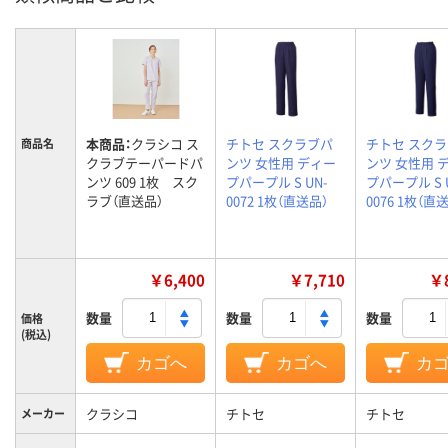
本商品：
クラシコ ス
チトセ スクラブパ
チトセ スク
商品名
クラブテーパードパ
ンツ 女性用 ディー
ンツ 女性用 
ンツ 609 1枚 スク
プパープル S UN-
プパープル S 
ラブ（直送品）
0072 1枚（直送品）
0076 1枚（直
￥6,400
￥7,710
￥8
数量
数量
数量
価格
(税込)
カゴへ
カゴへ
カ
クラシコ
チトセ
チトセ
メーカー