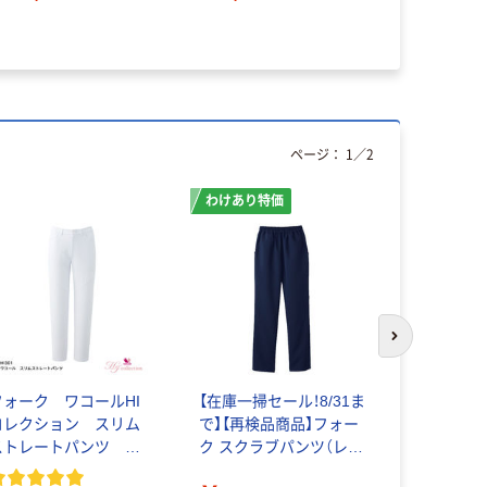
ページ：
1
／
2
わけあり特価
次のスライド
フォーク ワコールHI
【在庫一掃セール！8/31ま
フォーク 
コレクション スリム
で】【再検品商品】フォー
ードパンツ6
ストレートパンツ
ク スクラブパンツ（レデ
￥5,790
I301
ィスストレートパンツ）