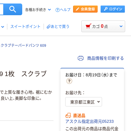
ヘルプ
各種お手続き
0
スイートポイント
あとで買う
カゴ
点
スクラブテーパードパンツ 609
商品情報を印刷する
9 1枚 スクラブ
お届け日：8月19日（水）まで
で上質な履き心地。裾にむか
お届け先：
良い上、美脚な印象に。
直送品
アスクル指定出荷元05233
この出荷元の商品は商品代金