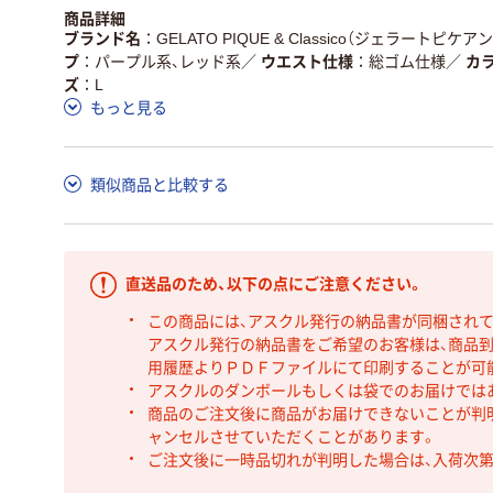
商品詳細
ブランド名
GELATO PIQUE & Classico（ジェラートピケ
プ
パープル系、レッド系
／
ウエスト仕様
総ゴム仕様
／
カ
ズ
L
もっと見る
類似商品と比較する
直送品のため、以下の点にご注意ください。
この商品には、アスクル発行の納品書が同梱され
アスクル発行の納品書をご希望のお客様は、商品到
用履歴よりＰＤＦファイルにて印刷することが可
アスクルのダンボールもしくは袋でのお届けでは
商品のご注文後に商品がお届けできないことが判
ャンセルさせていただくことがあります。
ご注文後に一時品切れが判明した場合は、入荷次