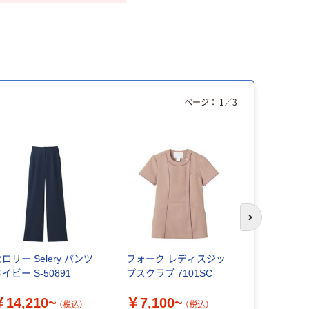
ページ：
1
／
3
次のスライド
ロリー Selery パンツ
フォーク レディスジッ
住商モンブ
イビー S-50891
プスクラブ 7101SC
パンツ_3
￥14,210~
￥7,100~
￥6,840
（税込）
（税込）