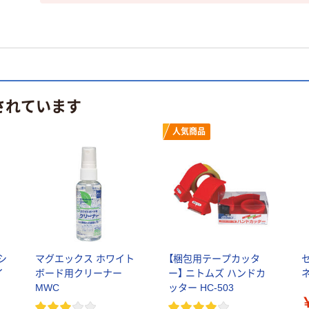
されています
人気商品
シ
マグエックス ホワイト
【梱包用テープカッタ
セ
イ
ボード用クリーナー
ー】 ニトムズ ハンドカ
ネ
MWC
ッター HC-503