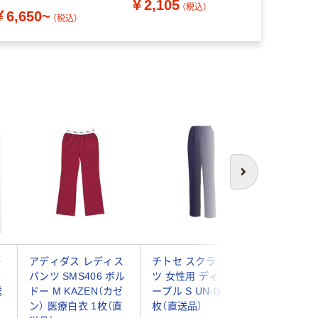
￥2,105
ダークネイビー L
（税込）
￥6,650~
6012SC-17-L（わけあり
（税込）
品）
次へ
子
アディダス レディス
チトセ スクラブパン
チトセ 
ィ
パンツ SMS406 ボル
ツ 女性用 ディープパ
ツ 女性
送
ドー M KAZEN（カゼ
ープル S UN-0072 1
ープル S 
ン） 医療白衣 1枚（直
枚（直送品）
枚（直送品