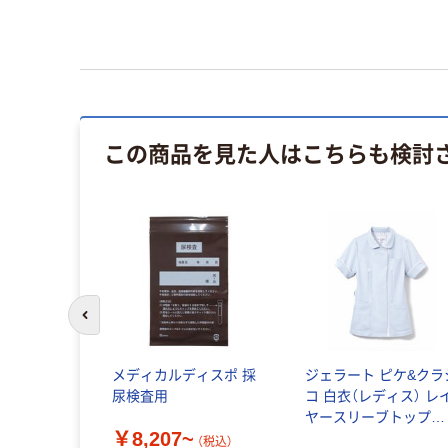
この商品を見た人はこちらも検討
前のスライドへ
ディスジッ
メディカルディスポ 採
ジェラート ピケ&クラ
I706
尿検査用
コ 白衣（レディス） レ
ヤースリーブトップス
~
￥8,207~
613
（税込）
（税込）