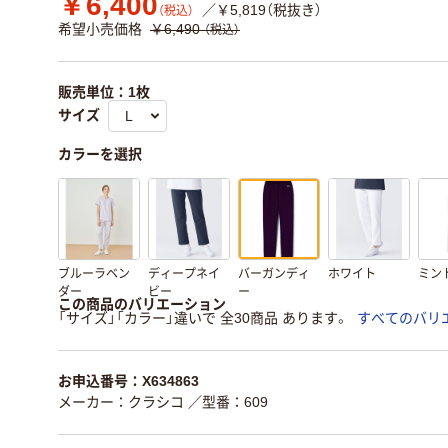
￥6,400
／￥5,819（税抜き）
（税込）
希望小売価格
￥6,490
（税込）
販売単位：1枚
サイズ
カラーを選択
ブルーラベン
ディープネイ
バーガンディ
ホワイト
ミン
ダー
ビー
ー
この商品のバリエーション
「サイズ」「カラー」違いで 全30商品 あります。
すべてのバリ
お申込番号：X634863
メーカー：クラシコ
／型番：609