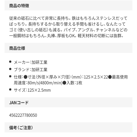
商品の特徴
従来の砥石に比べて非常に長持ち。鉄はもちろんステンレスだって
ばっちり。長持ちするから取り替える手間も省けるし、なんたって
ゴミ（使い古しの砥石）も減る。パイプ、アングル、チャンネルなどの
一般鋼材はもちろん、丸棒、厚板もOK。軽天材料の切断には抜群。
商品仕様
メーカー：加研工業
ブランド：加研工業
仕様：●寸法（外径×厚み×穴径）（mm）：125×2.5×22●最高使用
周速度：80m/s(4800m/min)●入数：1枚
サイズ：125×2.5mm
JANコード
4562227780050
備考（ご注意）