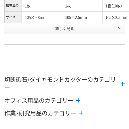
1枚
1枚
1箱（10枚）
販売単位
105×0.8mm
105×2.5mm
105×2.5mm
サイズ
お申込番
詳しく見る
U949307
X699935
U474046
号
あり
あり
入荷待ち
在庫
9月1日（火）まで
9月1日（火）まで
お届け日
数量
数量
お取り扱い終
切断砥石/ダイヤモンドカッターのカテゴリ
した
カゴへ
カゴへ
ー
オフィス用品のカテゴリー
作業・研究用品のカテゴリー