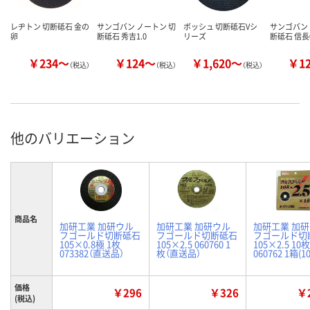
レヂトン 切断砥石 金の
サンゴバン ノートン 切
ボッシュ 切断砥石Vシ
サンゴバン 
卵
断砥石 秀吉1.0
リーズ
断砥石 信長0
￥234～
￥124～
￥1,620～
￥1
（税込）
（税込）
（税込）
他のバリエーション
商品名
加研工業 加研ウル
加研工業 加研ウル
加研工業 加
フゴールド切断砥石
フゴールド切断砥石
フゴールド切
105×0.8極 1枚
105×2.5 060760 1
105×2.5 10
073382（直送品）
枚（直送品）
060762 1箱(1
価格
￥296
￥326
￥2
(税込)