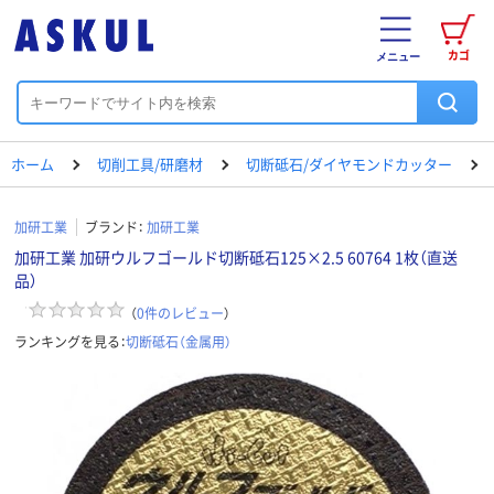
カゴ
メニュー
ホーム
切削工具/研磨材
切断砥石/ダイヤモンドカッター
加研工業
ブランド：
加研工業
加研工業 加研ウルフゴールド切断砥石125×2.5 60764 1枚（直送
品）
（
0
件のレビュー
）
ランキングを見る：
切断砥石（金属用）