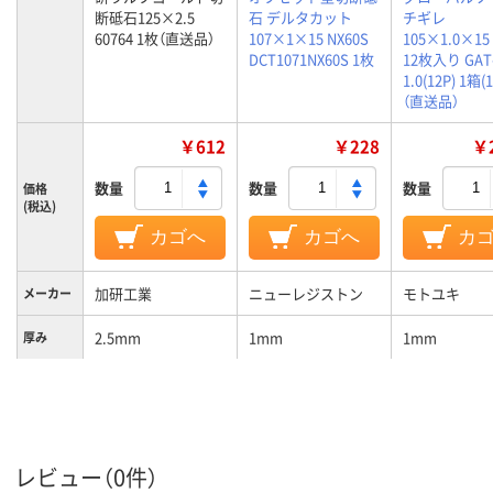
断砥石125×2.5
石 デルタカット
チギレ
60764 1枚（直送品）
107×1×15 NX60S
105×1.0×15 
DCT1071NX60S 1枚
12枚入り GAT-
1.0(12P) 1箱(
（直送品）
￥612
￥228
￥2
数量
数量
数量
価格
(税込)
カゴへ
カゴへ
カ
加研工業
ニューレジストン
モトユキ
メーカー
2.5mm
1mm
1mm
厚み
レビュー（0件）