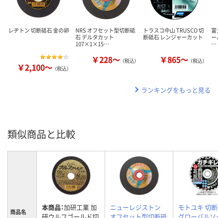
レヂトン 切断砥石 金の卵
NRS オフセット型切断砥
トラスコ中山 TRUSCO 切
富
石 デルタカット
断砥石 レンジャーカット
ー
107×1×15…
…
￥228～
￥865～
（税込）
（税込）
￥2,100～
（税込）
ランキングをもっと見る
類似商品と比較
本商品：
加研工業 加
ニューレジストン
モトユキ 切
商品名
研ウルフゴールド切
オフセット型切断砥
グローバルソ